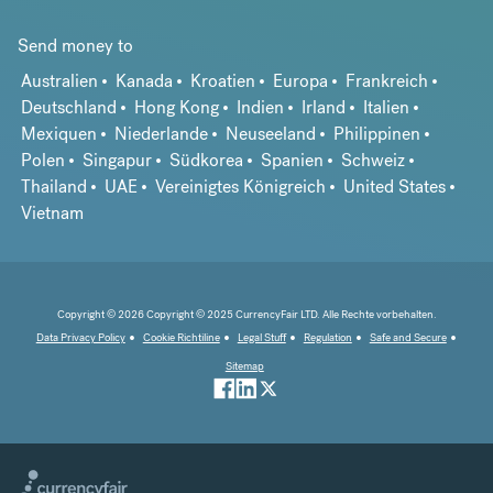
Send money to
Australien
Kanada
Kroatien
Europa
Frankreich
Deutschland
Hong Kong
Indien
Irland
Italien
Mexiquen
Niederlande
Neuseeland
Philippinen
Polen
Singapur
Südkorea
Spanien
Schweiz
Thailand
UAE
Vereinigtes Königreich
United States
Vietnam
Copyright © 2026 Copyright © 2025 CurrencyFair LTD. Alle Rechte vorbehalten.
Data Privacy Policy
Cookie Richtiline
Legal Stuff
Regulation
Safe and Secure
Sitemap