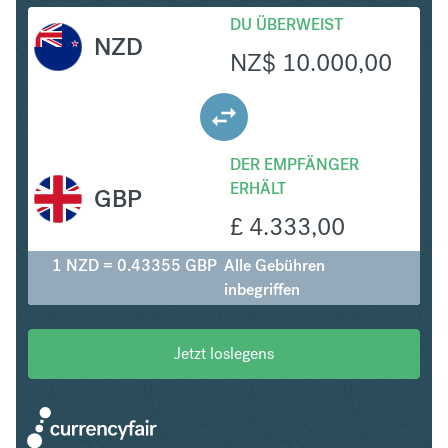
DU ÜBERWEIST
NZD
NZ$
10.000,00
DER EMPFÄNGER
ERHÄLT
GBP
£
4.333,00
1 NZD = 0.43355 GBP
Alle Gebühren
inbegriffen
Jetzt loslegens