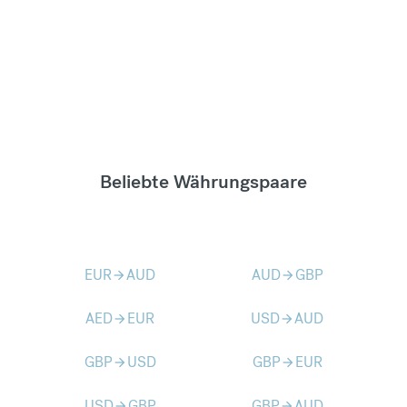
Beliebte Währungspaare
EUR
AUD
AUD
GBP
arrow_forward
arrow_forward
AED
EUR
USD
AUD
arrow_forward
arrow_forward
GBP
USD
GBP
EUR
arrow_forward
arrow_forward
USD
GBP
GBP
AUD
arrow_forward
arrow_forward