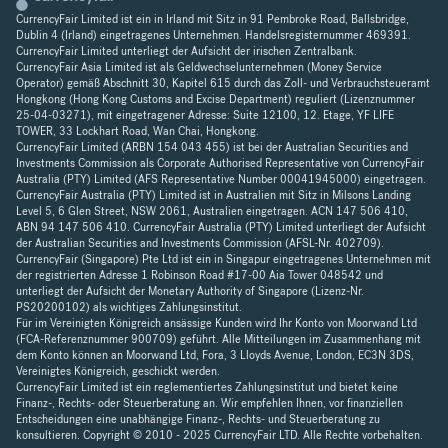
CurrencyFair Limited ist ein in Irland mit Sitz in 91 Pembroke Road, Ballsbridge,
Dublin 4 (Irland) eingetragenes Unternehmen. Handelsregisternummer 469391.
CurrencyFair Limited unterliegt der Aufsicht der irischen Zentralbank.
CurrencyFair Asia Limited ist als Geldwechselunternehmen (Money Service
Operator) gemäß Abschnitt 30, Kapitel 615 durch das Zoll- und Verbrauchsteueramt
Hongkong (Hong Kong Customs and Excise Department) reguliert (Lizenznummer
25-04-03271), mit eingetragener Adresse: Suite 12100, 12. Etage, YF LIFE
TOWER, 33 Lockhart Road, Wan Chai, Hongkong.
CurrencyFair Limited (ARBN 154 043 455) ist bei der Australian Securities and
Investments Commission als Corporate Authorised Representative von CurrencyFair
Australia (PTY) Limited (AFS Representative Number 00041945000) eingetragen.
CurrencyFair Australia (PTY) Limited ist in Australien mit Sitz in Milsons Landing
Level 5, 6 Glen Street, NSW 2061, Australien eingetragen. ACN 147 506 410,
ABN 94 147 506 410. CurrencyFair Australia (PTY) Limited unterliegt der Aufsicht
der Australian Securities and Investments Commission (AFSL-Nr. 402709).
CurrencyFair (Singapore) Pte Ltd ist ein in Singapur eingetragenes Unternehmen mit
der registrierten Adresse 1 Robinson Road #17-00 Aia Tower 048542 und
unterliegt der Aufsicht der Monetary Authority of Singapore (Lizenz-Nr.
PS20200102) als wichtiges Zahlungsinstitut.
Für im Vereinigten Königreich ansässige Kunden wird Ihr Konto von Moorwand Ltd
(FCA-Referenznummer 900709) geführt. Alle Mitteilungen im Zusammenhang mit
dem Konto können an Moorwand Ltd, Fora, 3 Lloyds Avenue, London, EC3N 3DS,
Vereinigtes Königreich, geschickt werden.
CurrencyFair Limited ist ein reglementiertes Zahlungsinstitut und bietet keine
Finanz-, Rechts- oder Steuerberatung an. Wir empfehlen Ihnen, vor finanziellen
Entscheidungen eine unabhängige Finanz-, Rechts- und Steuerberatung zu
konsultieren. Copyright © 2010 - 2025 CurrencyFair LTD. Alle Rechte vorbehalten.