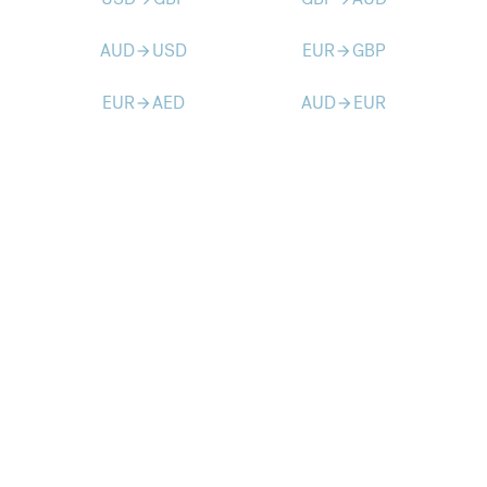
AUD
USD
EUR
GBP
arrow_forward
arrow_forward
EUR
AED
AUD
EUR
arrow_forward
arrow_forward