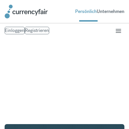
Persönlich
Unternehmen
Einloggen
Registrieren
NZD in GBP
Umtausch Neuseeland-Dollar in British Pound
Sterling