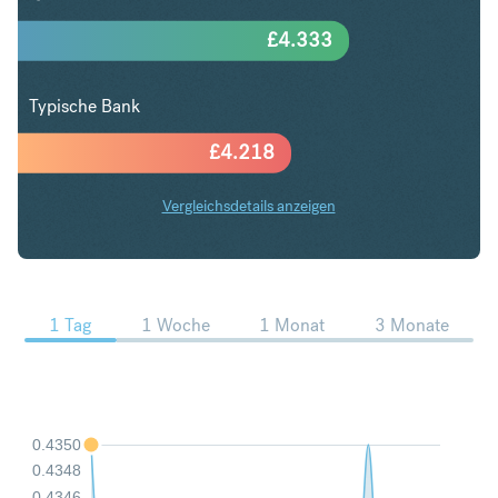
£
4.333
Typische Bank
£
4.218
Vergleichsdetails anzeigen
NZD in GBP Trends
1 Tag
1 Woche
1 Monat
3 Monate
0.4350
0.4348
0.4346