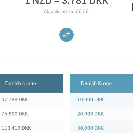
1 NZD = 3.781 DKK
Aktualisiert am
06:39
Danish Krone
Danish Krone
37.788
DKK
10.000
DKK
75.600
DKK
20.000
DKK
113.413
DKK
30.000
DKK