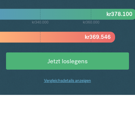
kr
378.100
kr340.000
kr360.000
kr
369.546
Jetzt loslegens
Vergleichsdetails anzeigen