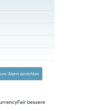
urs-Alarm einrichten
CurrencyFair bessere