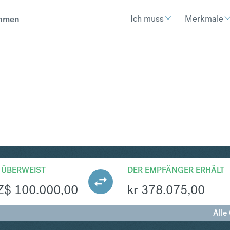
Ich muss
Merkmale
hmen
KK
Umtausch Neuseeland-Doll
 ÜBERWEIST
DER EMPFÄNGER ERHÄLT
Z$
100.000,00
kr
378.075,00
Alle