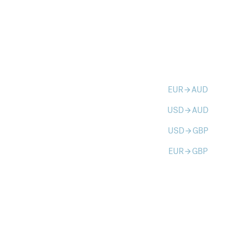
EUR
AUD
arrow_forward
USD
AUD
arrow_forward
USD
GBP
arrow_forward
EUR
GBP
arrow_forward