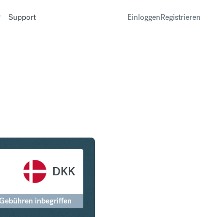
Support
Einloggen
Registrieren
ar in Dänische Krone
DKK
 Gebühren inbegriffen