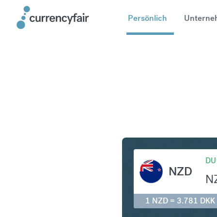
Persönlich
Unterne
NZD in D
DU
NZD
N
1 NZD = 3.781 DKK