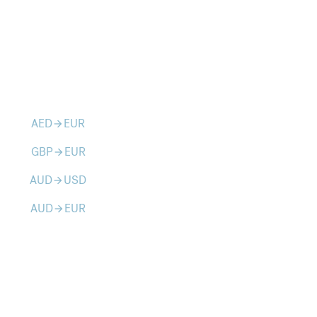
AED
EUR
arrow_forward
GBP
EUR
arrow_forward
AUD
USD
arrow_forward
AUD
EUR
arrow_forward