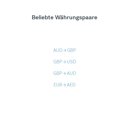
Beliebte Währungspaare
AUD
GBP
arrow_forward
GBP
USD
arrow_forward
GBP
AUD
arrow_forward
EUR
AED
arrow_forward