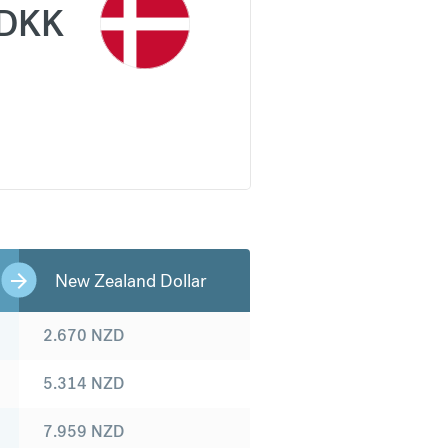
DKK
New Zealand Dollar
2.670
NZD
5.314
NZD
7.959
NZD