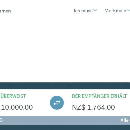
Ich muss
Merkmale
hmen
ZD
Umtausch Norwegische Krone 
 ÜBERWEIST
DER EMPFÄNGER ERHÄLT
10.000,00
NZ$
1.764,00
ZD
Alle