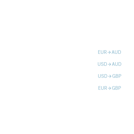
EUR
AUD
arrow_forward
USD
AUD
arrow_forward
USD
GBP
arrow_forward
EUR
GBP
arrow_forward