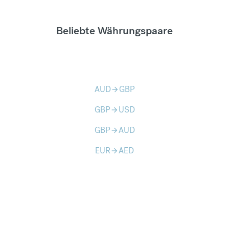
Beliebte Währungspaare
AUD
GBP
arrow_forward
GBP
USD
arrow_forward
GBP
AUD
arrow_forward
EUR
AED
arrow_forward