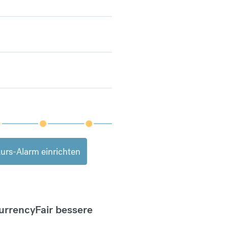
urs-Alarm einrichten
CurrencyFair bessere