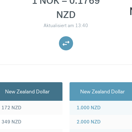
1 NOK = 0.1769
NZD
Aktualisiert am
13:40
New Zealand Dollar
New Zealand Dollar
172
NZD
1.000
NZD
349
NZD
2.000
NZD