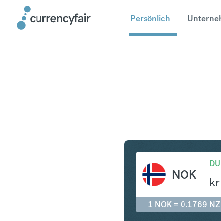
Persönlich
Unterne
NOK in N
DU
NOK
kr
1 NOK = 0.1769 N