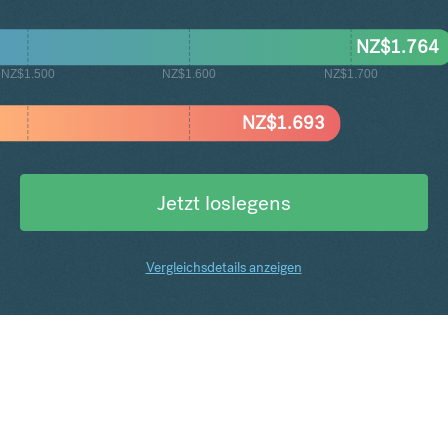
NZ$
1.764
NZ$1.500
NZ$1.600
NZ$1.700
NZ$
1.693
Jetzt loslegens
Vergleichsdetails anzeigen