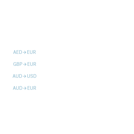
AED
EUR
arrow_forward
GBP
EUR
arrow_forward
AUD
USD
arrow_forward
AUD
EUR
arrow_forward