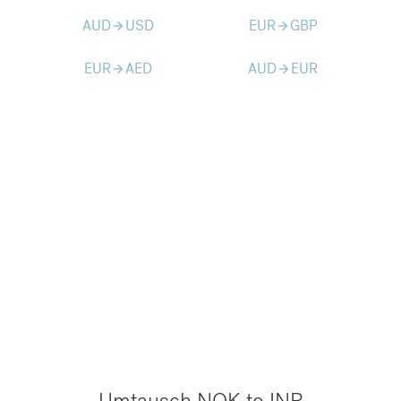
AUD
USD
EUR
GBP
arrow_forward
arrow_forward
EUR
AED
AUD
EUR
arrow_forward
arrow_forward
Umtausch NOK to INR