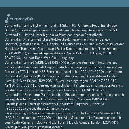
CurrencyFair Limited ist ein in Irland mit Sitz in 91 Pembroke Road, Ballsbridge,
Dublin 4 (Irland) eingetragenes Unternehmen. Handelsregisternummer 469391.
CurrencyFair Limited unterliegt der Aufsicht der irischen Zentralbank.
CurrencyFair Asia Limited ist als Geldwechselunternehmen (Money Service
Operator) gemäß Abschnitt 30, Kapitel 615 durch das Zoll- und Verbrauchsteueramt
Hongkong (Hong Kong Customs and Excise Department) reguliert (Lizenznummer
25-04-03271), mit eingetragener Adresse: Suite 12100, 12. Etage, YF LIFE
TOWER, 33 Lockhart Road, Wan Chai, Hongkong.
CurrencyFair Limited (ARBN 154 043 455) ist bei der Australian Securities and
Investments Commission als Corporate Authorised Representative von CurrencyFair
Australia (PTY) Limited (AFS Representative Number 00041945000) eingetragen.
CurrencyFair Australia (PTY) Limited ist in Australien mit Sitz in Milsons Landing
Level 5, 6 Glen Street, NSW 2061, Australien eingetragen. ACN 147 506 410,
ABN 94 147 506 410. CurrencyFair Australia (PTY) Limited unterliegt der Aufsicht
der Australian Securities and Investments Commission (AFSL-Nr. 402709).
CurrencyFair (Singapore) Pte Ltd ist ein in Singapur eingetragenes Unternehmen mit
der registrierten Adresse 1 Robinson Road #17-00 Aia Tower 048542 und
unterliegt der Aufsicht der Monetary Authority of Singapore (Lizenz-Nr.
PS20200102) als wichtiges Zahlungsinstitut.
Für im Vereinigten Königreich ansässige Kunden wird Ihr Konto von Moorwand Ltd
(FCA-Referenznummer 900709) geführt. Alle Mitteilungen im Zusammenhang mit
dem Konto können an Moorwand Ltd, Fora, 3 Lloyds Avenue, London, EC3N 3DS,
Vereinigtes Königreich, geschickt werden.