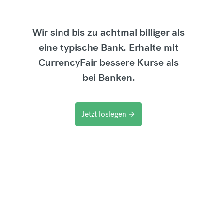
Wir sind bis zu achtmal billiger als
eine typische Bank. Erhalte mit
CurrencyFair bessere Kurse als
bei Banken.
Jetzt loslegen
arrow_forward