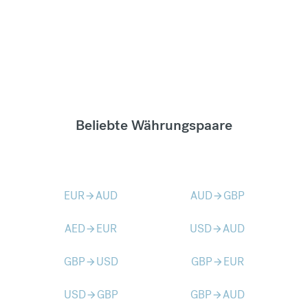
Beliebte Währungspaare
EUR
AUD
AUD
GBP
arrow_forward
arrow_forward
AED
EUR
USD
AUD
arrow_forward
arrow_forward
GBP
USD
GBP
EUR
arrow_forward
arrow_forward
USD
GBP
GBP
AUD
arrow_forward
arrow_forward