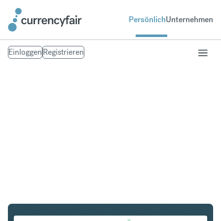
Persönlich
Unternehmen
Einloggen
Registrieren
NOK in INR
Umtausch Norwegische Krone in Indische Rupie