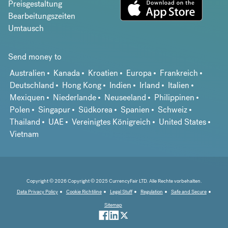
Preisgestaltung
Bearbeitungszeiten
Umtausch
Send money to
Australien
Kanada
Kroatien
Europa
Frankreich
Deutschland
Hong Kong
Indien
Irland
Italien
Mexiquen
Niederlande
Neuseeland
Philippinen
Polen
Singapur
Südkorea
Spanien
Schweiz
Thailand
UAE
Vereinigtes Königreich
United States
Vietnam
Copyright © 2026 Copyright © 2025 CurrencyFair LTD. Alle Rechte vorbehalten.
Data Privacy Policy
Cookie Richtiline
Legal Stuff
Regulation
Safe and Secure
Sitemap