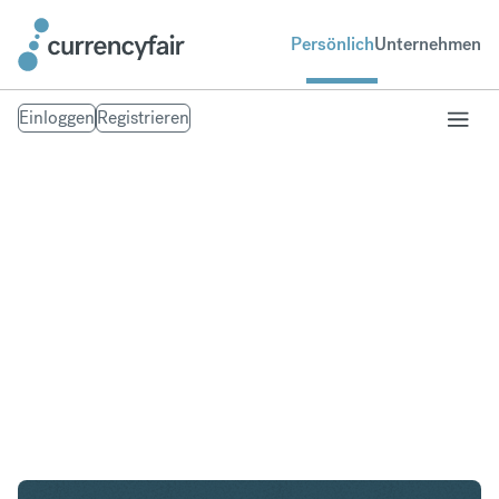
Persönlich
Unternehmen
Einloggen
Registrieren
HUF in PHP
Umtausch Ungarischer Forint in Philippinischer
Peso