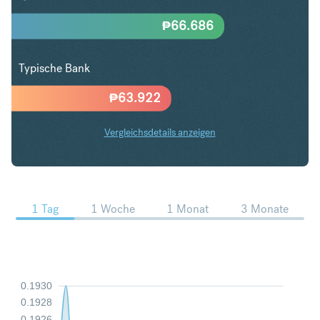
₱
66.686
Typische Bank
₱
63.922
Vergleichsdetails anzeigen
HUF in PHP Trends
1 Tag
1 Woche
1 Monat
3 Monate
0.1930
0.1928
0.1926