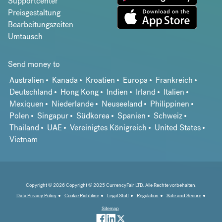
Supportcenter
Preisgestaltung
Bearbeitungszeiten
Umtausch
Send money to
Australien
Kanada
Kroatien
Europa
Frankreich
Deutschland
Hong Kong
Indien
Irland
Italien
Mexiquen
Niederlande
Neuseeland
Philippinen
Polen
Singapur
Südkorea
Spanien
Schweiz
Thailand
UAE
Vereinigtes Königreich
United States
Vietnam
Copyright © 2026 Copyright © 2025 CurrencyFair LTD. Alle Rechte vorbehalten.
Data Privacy Policy
Cookie Richtiline
Legal Stuff
Regulation
Safe and Secure
Sitemap