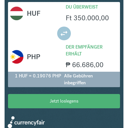
DU ÜBERWEIST
HUF
Ft
350.000,00
DER EMPFÄNGER
ERHÄLT
PHP
₱
66.686,00
1 HUF = 0.19076 PHP
Alle Gebühren
inbegriffen
Jetzt loslegens