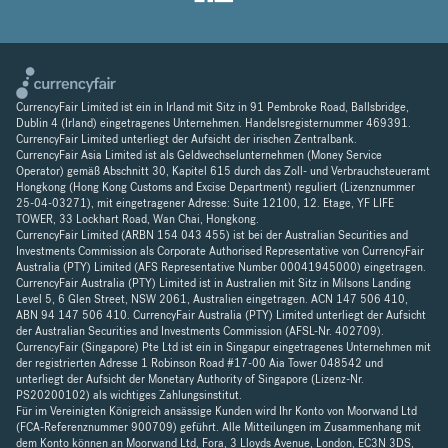
CurrencyFair Limited ist ein in Irland mit Sitz in 91 Pembroke Road, Ballsbridge,
Dublin 4 (Irland) eingetragenes Unternehmen. Handelsregisternummer 469391.
CurrencyFair Limited unterliegt der Aufsicht der irischen Zentralbank.
CurrencyFair Asia Limited ist als Geldwechselunternehmen (Money Service
Operator) gemäß Abschnitt 30, Kapitel 615 durch das Zoll- und Verbrauchsteueramt
Hongkong (Hong Kong Customs and Excise Department) reguliert (Lizenznummer
25-04-03271), mit eingetragener Adresse: Suite 12100, 12. Etage, YF LIFE
TOWER, 33 Lockhart Road, Wan Chai, Hongkong.
CurrencyFair Limited (ARBN 154 043 455) ist bei der Australian Securities and
Investments Commission als Corporate Authorised Representative von CurrencyFair
Australia (PTY) Limited (AFS Representative Number 00041945000) eingetragen.
CurrencyFair Australia (PTY) Limited ist in Australien mit Sitz in Milsons Landing
Level 5, 6 Glen Street, NSW 2061, Australien eingetragen. ACN 147 506 410,
ABN 94 147 506 410. CurrencyFair Australia (PTY) Limited unterliegt der Aufsicht
der Australian Securities and Investments Commission (AFSL-Nr. 402709).
CurrencyFair (Singapore) Pte Ltd ist ein in Singapur eingetragenes Unternehmen mit
der registrierten Adresse 1 Robinson Road #17-00 Aia Tower 048542 und
unterliegt der Aufsicht der Monetary Authority of Singapore (Lizenz-Nr.
PS20200102) als wichtiges Zahlungsinstitut.
Für im Vereinigten Königreich ansässige Kunden wird Ihr Konto von Moorwand Ltd
(FCA-Referenznummer 900709) geführt. Alle Mitteilungen im Zusammenhang mit
dem Konto können an Moorwand Ltd, Fora, 3 Lloyds Avenue, London, EC3N 3DS,