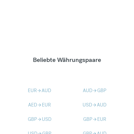
Beliebte Währungspaare
EUR
AUD
AUD
GBP
arrow_forward
arrow_forward
AED
EUR
USD
AUD
arrow_forward
arrow_forward
GBP
USD
GBP
EUR
arrow_forward
arrow_forward
USD
GBP
GBP
AUD
arrow_forward
arrow_forward