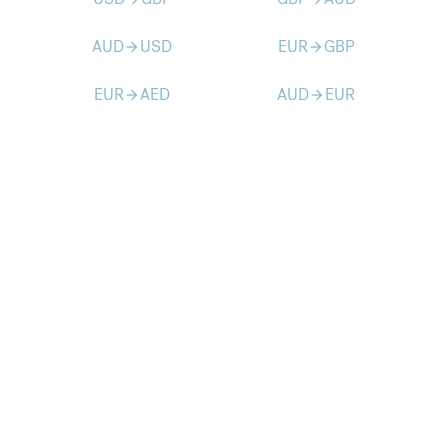
AUD
USD
EUR
GBP
arrow_forward
arrow_forward
EUR
AED
AUD
EUR
arrow_forward
arrow_forward