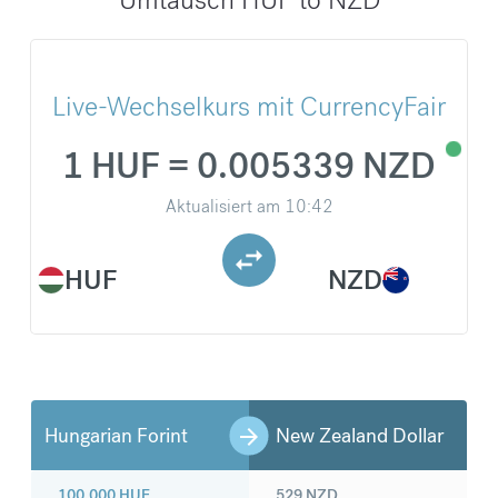
Live-Wechselkurs mit CurrencyFair
1 HUF = 0.005339 NZD
Aktualisiert am
10:42
HUF
NZD
Hungarian Forint
New Zealand Dollar
100.000
HUF
529
NZD