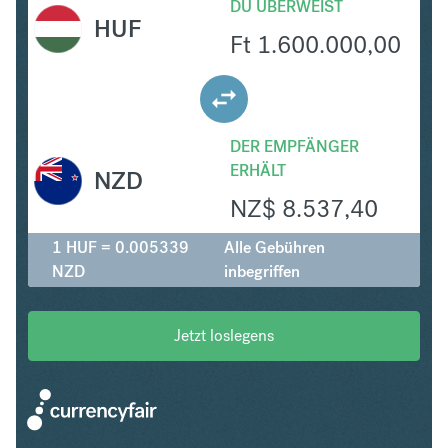
DU ÜBERWEIST
HUF
Ft
1.600.000,00
DER EMPFÄNGER
ERHÄLT
NZD
NZ$
8.537,40
1 HUF = 0.005339
Alle Gebühren
NZD
inbegriffen
Jetzt loslegens