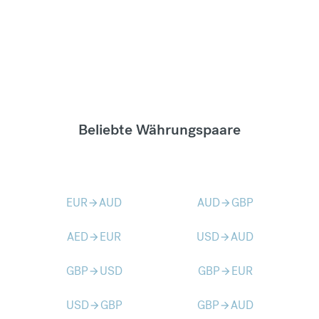
Beliebte Währungspaare
EUR
AUD
AUD
GBP
arrow_forward
arrow_forward
AED
EUR
USD
AUD
arrow_forward
arrow_forward
GBP
USD
GBP
EUR
arrow_forward
arrow_forward
USD
GBP
GBP
AUD
arrow_forward
arrow_forward