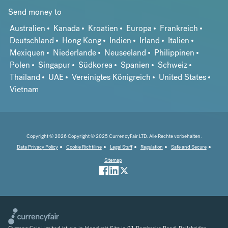
Send money to
Australien
Kanada
Kroatien
Europa
Frankreich
Deutschland
Hong Kong
Indien
Irland
Italien
Mexiquen
Niederlande
Neuseeland
Philippinen
Polen
Singapur
Südkorea
Spanien
Schweiz
Thailand
UAE
Vereinigtes Königreich
United States
Vietnam
Copyright © 2026 Copyright © 2025 CurrencyFair LTD. Alle Rechte vorbehalten.
Data Privacy Policy
Cookie Richtiline
Legal Stuff
Regulation
Safe and Secure
Sitemap