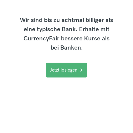
Wir sind bis zu achtmal billiger als
eine typische Bank. Erhalte mit
CurrencyFair bessere Kurse als
bei Banken.
Jetzt loslegen
arrow_forward