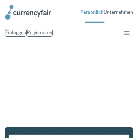
Persönlich
Unternehmen
Einloggen
Registrieren
HUF in NZD
Umtausch Ungarischer Forint in Neuseeland-Dollar