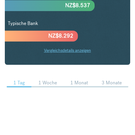
NZ$
8.537
Typische Bank
NZ$
8.292
Vergleichsdetails anzeigen
HUF in NZD Trends
1 Tag
1 Woche
1 Monat
3 Monate