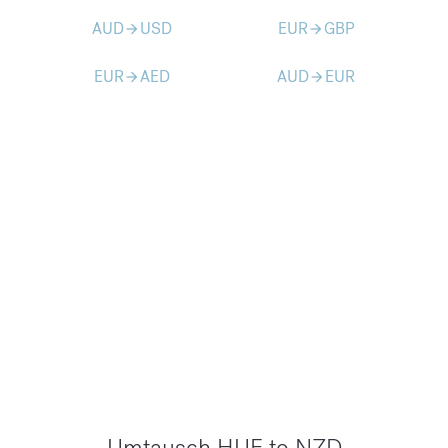
AUD
USD
EUR
GBP
arrow_forward
arrow_forward
EUR
AED
AUD
EUR
arrow_forward
arrow_forward
Umtausch HUF to NZD