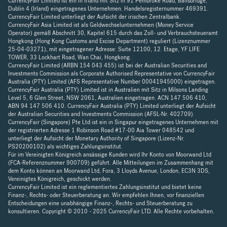
CurrencyFair Limited ist ein in Irland mit Sitz in 91 Pembroke Road, Ballsbridge,
Dublin 4 (Irland) eingetragenes Unternehmen. Handelsregisternummer 469391.
CurrencyFair Limited unterliegt der Aufsicht der irischen Zentralbank.
CurrencyFair Asia Limited ist als Geldwechselunternehmen (Money Service
Operator) gemäß Abschnitt 30, Kapitel 615 durch das Zoll- und Verbrauchsteueramt
Hongkong (Hong Kong Customs and Excise Department) reguliert (Lizenznummer
25-04-03271), mit eingetragener Adresse: Suite 12100, 12. Etage, YF LIFE
TOWER, 33 Lockhart Road, Wan Chai, Hongkong.
CurrencyFair Limited (ARBN 154 043 455) ist bei der Australian Securities and
Investments Commission als Corporate Authorised Representative von CurrencyFair
Australia (PTY) Limited (AFS Representative Number 00041945000) eingetragen.
CurrencyFair Australia (PTY) Limited ist in Australien mit Sitz in Milsons Landing
Level 5, 6 Glen Street, NSW 2061, Australien eingetragen. ACN 147 506 410,
ABN 94 147 506 410. CurrencyFair Australia (PTY) Limited unterliegt der Aufsicht
der Australian Securities and Investments Commission (AFSL-Nr. 402709).
CurrencyFair (Singapore) Pte Ltd ist ein in Singapur eingetragenes Unternehmen mit
der registrierten Adresse 1 Robinson Road #17-00 Aia Tower 048542 und
unterliegt der Aufsicht der Monetary Authority of Singapore (Lizenz-Nr.
PS20200102) als wichtiges Zahlungsinstitut.
Für im Vereinigten Königreich ansässige Kunden wird Ihr Konto von Moorwand Ltd
(FCA-Referenznummer 900709) geführt. Alle Mitteilungen im Zusammenhang mit
dem Konto können an Moorwand Ltd, Fora, 3 Lloyds Avenue, London, EC3N 3DS,
Vereinigtes Königreich, geschickt werden.
CurrencyFair Limited ist ein reglementiertes Zahlungsinstitut und bietet keine
Finanz-, Rechts- oder Steuerberatung an. Wir empfehlen Ihnen, vor finanziellen
Entscheidungen eine unabhängige Finanz-, Rechts- und Steuerberatung zu
konsultieren. Copyright © 2010 - 2025 CurrencyFair LTD. Alle Rechte vorbehalten.