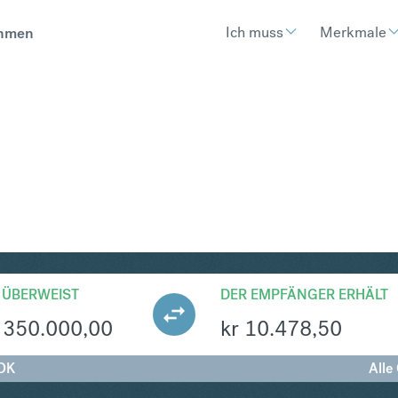
Ich muss
Merkmale
hmen
OK
Umtausch Ungarischer Forint 
 ÜBERWEIST
DER EMPFÄNGER ERHÄLT
350.000,00
kr
10.478,50
OK
Alle