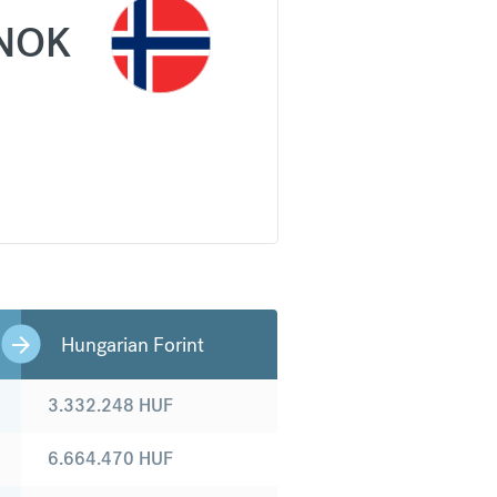
NOK
Hungarian Forint
3.332.248
HUF
6.664.470
HUF