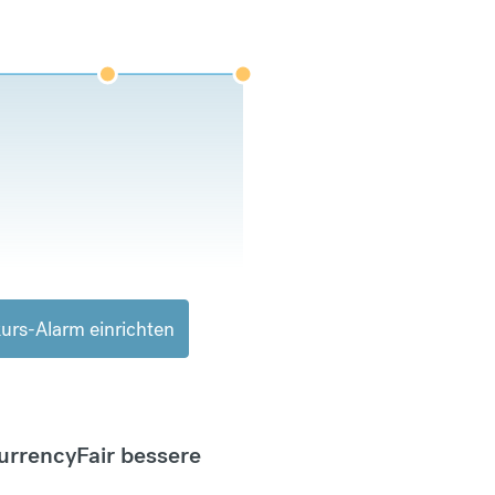
urs-Alarm einrichten
CurrencyFair bessere