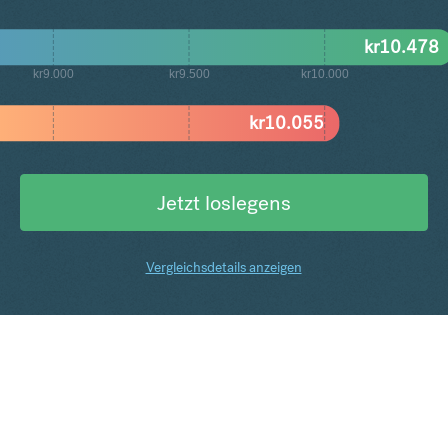
kr
10.478
kr9.000
kr9.500
kr10.000
kr
10.055
Jetzt loslegens
Vergleichsdetails anzeigen