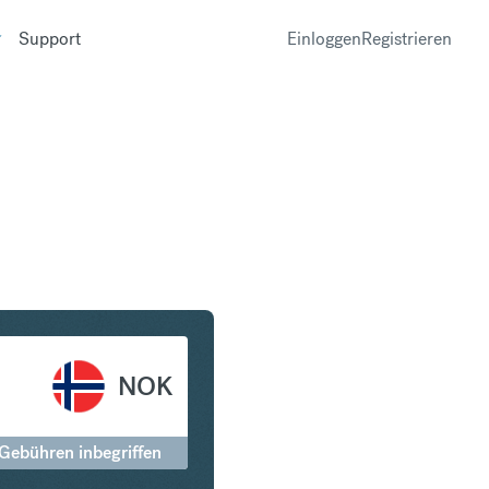
Support
Einloggen
Registrieren
in Norwegische Krone
NOK
 Gebühren inbegriffen