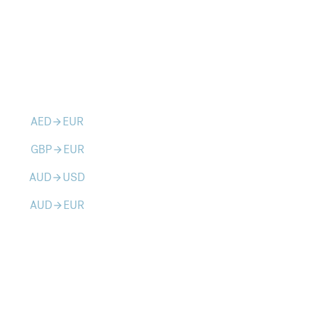
AED
EUR
arrow_forward
GBP
EUR
arrow_forward
AUD
USD
arrow_forward
AUD
EUR
arrow_forward