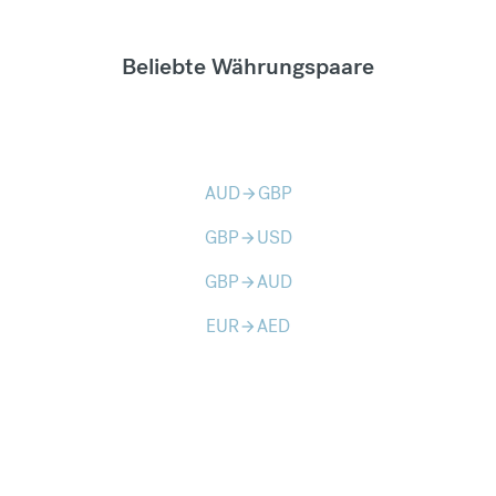
Beliebte Währungspaare
AUD
GBP
arrow_forward
GBP
USD
arrow_forward
GBP
AUD
arrow_forward
EUR
AED
arrow_forward