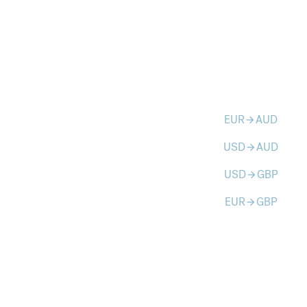
EUR
AUD
arrow_forward
USD
AUD
arrow_forward
USD
GBP
arrow_forward
EUR
GBP
arrow_forward