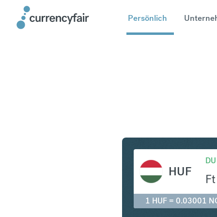
Persönlich
Unterne
HUF in N
DU
HUF
Ft
1 HUF = 0.03001 N