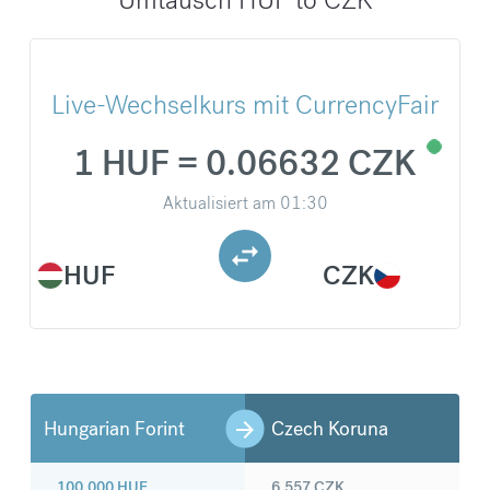
Live-Wechselkurs mit CurrencyFair
1 HUF = 0.06632 CZK
Aktualisiert am
01:30
HUF
CZK
Hungarian Forint
Czech Koruna
100.000
HUF
6.557
CZK