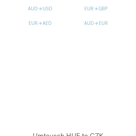
AUD
USD
EUR
GBP
arrow_forward
arrow_forward
EUR
AED
AUD
EUR
arrow_forward
arrow_forward
Umtausch HUF to CZK