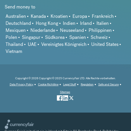
Send money to
Australien
Kanada
Kroatien
Europa
Frankreich
Deutschland
Hong Kong
Indien
Irland
Italien
Mexiquen
Niederlande
Neuseeland
Philippinen
Polen
Singapur
Südkorea
Spanien
Schweiz
Thailand
UAE
Vereinigtes Königreich
United States
Vietnam
Copyright © 2026 Copyright © 2025 CurrencyFair LTD. Alle Rechte vorbehalten.
Data Privacy Policy
Cookie Richtiline
Legal Stuff
Regulation
Safe and Secure
Sitemap