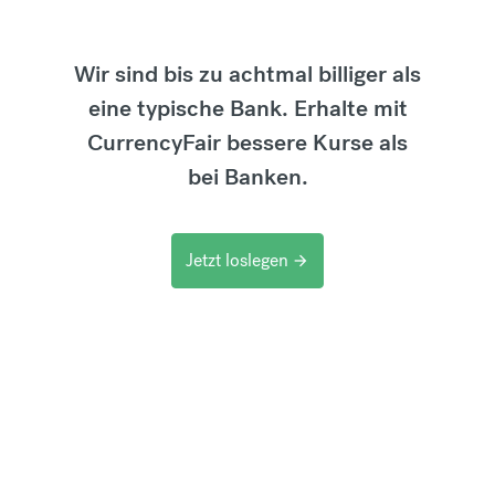
Wir sind bis zu achtmal billiger als
eine typische Bank. Erhalte mit
CurrencyFair bessere Kurse als
bei Banken.
Jetzt loslegen
arrow_forward