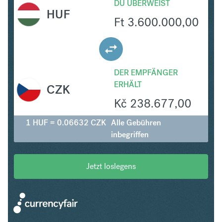
DU ÜBERWEIST
HUF
Ft
3.600.000,00
DER EMPFÄNGER
ERHÄLT
CZK
Kč
238.677,00
1 HUF = 0.06632 CZK
Alle Gebühren
inbegriffen
Jetzt loslegens