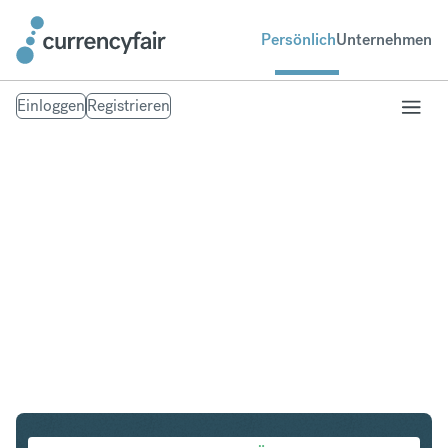
Persönlich
Unternehmen
Einloggen
Registrieren
HUF in CZK
Umtausch Ungarischer Forint in Tschechische Krone