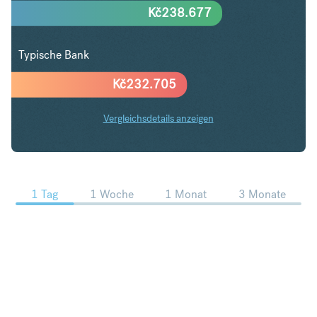
Kč
238.677
Typische Bank
Kč
232.705
Vergleichsdetails anzeigen
HUF in CZK Trends
1 Tag
1 Woche
1 Monat
3 Monate