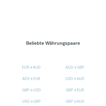
Beliebte Währungspaare
EUR
AUD
AUD
GBP
arrow_forward
arrow_forward
AED
EUR
USD
AUD
arrow_forward
arrow_forward
GBP
USD
GBP
EUR
arrow_forward
arrow_forward
USD
GBP
GBP
AUD
arrow_forward
arrow_forward