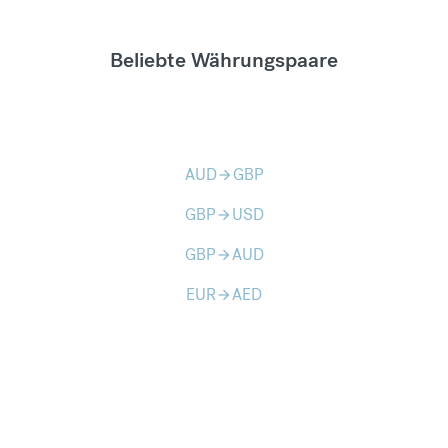
Beliebte Währungspaare
AUD
GBP
arrow_forward
GBP
USD
arrow_forward
GBP
AUD
arrow_forward
EUR
AED
arrow_forward