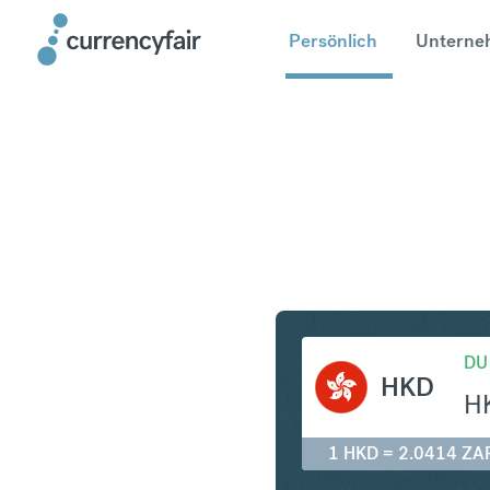
Persönlich
Unterne
HKD in Z
DU
HKD
H
1 HKD = 2.0414 ZA