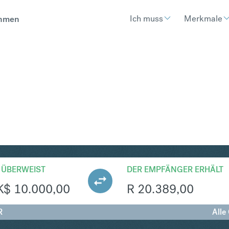
Ich muss
Merkmale
hmen
AR
Umtausch Hongkong-Dollar in S
 ÜBERWEIST
DER EMPFÄNGER ERHÄLT
K$
10.000,00
R
20.389,00
R
Alle