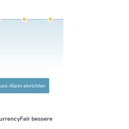
urs-Alarm einrichten
CurrencyFair bessere