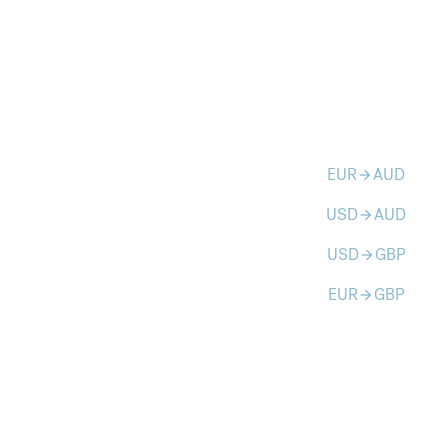
EUR
AUD
arrow_forward
USD
AUD
arrow_forward
USD
GBP
arrow_forward
EUR
GBP
arrow_forward