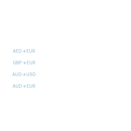
AED
EUR
arrow_forward
GBP
EUR
arrow_forward
AUD
USD
arrow_forward
AUD
EUR
arrow_forward