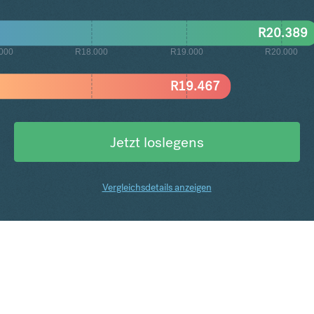
R
20.389
000
R18.000
R19.000
R20.000
R
19.467
Jetzt loslegens
Vergleichsdetails anzeigen