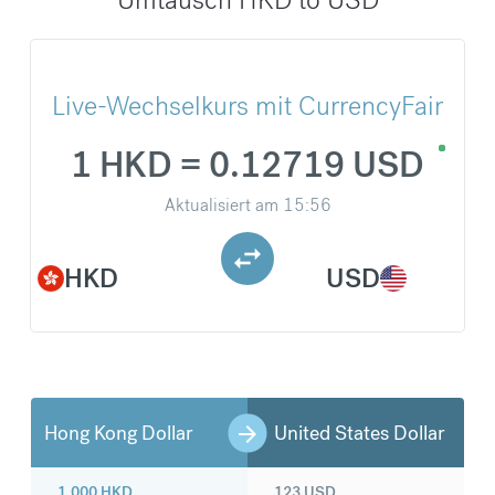
Live-Wechselkurs mit CurrencyFair
1 HKD = 0.12719 USD
Aktualisiert am
15:56
HKD
USD
Hong Kong Dollar
United States Dollar
1.000
HKD
123
USD