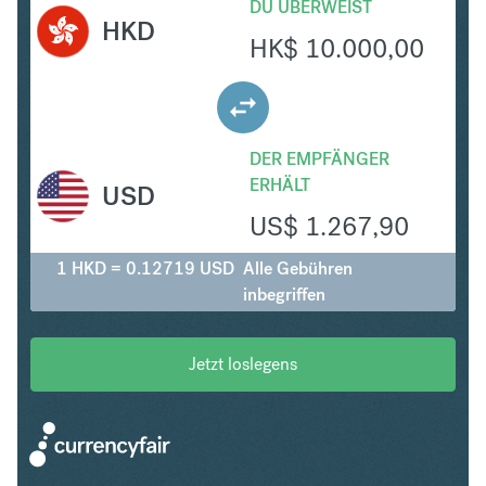
DU ÜBERWEIST
HKD
HK$
10.000,00
DER EMPFÄNGER
ERHÄLT
USD
US$
1.267,90
1 HKD = 0.12719 USD
Alle Gebühren
inbegriffen
Jetzt loslegens