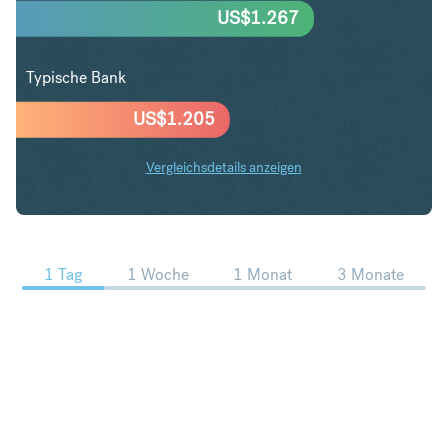
US$
1.267
Typische Bank
US$
1.205
Vergleichsdetails anzeigen
HKD in USD Trends
1 Tag
1 Woche
1 Monat
3 Monate