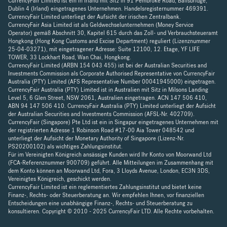
CurrencyFair Limited ist ein in Irland mit Sitz in 91 Pembroke Road, Ballsbridge,
Dublin 4 (Irland) eingetragenes Unternehmen. Handelsregisternummer 469391.
CurrencyFair Limited unterliegt der Aufsicht der irischen Zentralbank.
CurrencyFair Asia Limited ist als Geldwechselunternehmen (Money Service
Operator) gemäß Abschnitt 30, Kapitel 615 durch das Zoll- und Verbrauchsteueramt
Hongkong (Hong Kong Customs and Excise Department) reguliert (Lizenznummer
25-04-03271), mit eingetragener Adresse: Suite 12100, 12. Etage, YF LIFE
TOWER, 33 Lockhart Road, Wan Chai, Hongkong.
CurrencyFair Limited (ARBN 154 043 455) ist bei der Australian Securities and
Investments Commission als Corporate Authorised Representative von CurrencyFair
Australia (PTY) Limited (AFS Representative Number 00041945000) eingetragen.
CurrencyFair Australia (PTY) Limited ist in Australien mit Sitz in Milsons Landing
Level 5, 6 Glen Street, NSW 2061, Australien eingetragen. ACN 147 506 410,
ABN 94 147 506 410. CurrencyFair Australia (PTY) Limited unterliegt der Aufsicht
der Australian Securities and Investments Commission (AFSL-Nr. 402709).
CurrencyFair (Singapore) Pte Ltd ist ein in Singapur eingetragenes Unternehmen mit
der registrierten Adresse 1 Robinson Road #17-00 Aia Tower 048542 und
unterliegt der Aufsicht der Monetary Authority of Singapore (Lizenz-Nr.
PS20200102) als wichtiges Zahlungsinstitut.
Für im Vereinigten Königreich ansässige Kunden wird Ihr Konto von Moorwand Ltd
(FCA-Referenznummer 900709) geführt. Alle Mitteilungen im Zusammenhang mit
dem Konto können an Moorwand Ltd, Fora, 3 Lloyds Avenue, London, EC3N 3DS,
Vereinigtes Königreich, geschickt werden.
CurrencyFair Limited ist ein reglementiertes Zahlungsinstitut und bietet keine
Finanz-, Rechts- oder Steuerberatung an. Wir empfehlen Ihnen, vor finanziellen
Entscheidungen eine unabhängige Finanz-, Rechts- und Steuerberatung zu
konsultieren. Copyright © 2010 - 2025 CurrencyFair LTD. Alle Rechte vorbehalten.