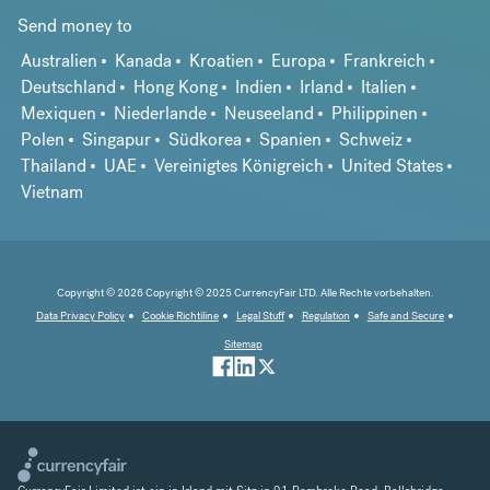
Send money to
Australien
Kanada
Kroatien
Europa
Frankreich
Deutschland
Hong Kong
Indien
Irland
Italien
Mexiquen
Niederlande
Neuseeland
Philippinen
Polen
Singapur
Südkorea
Spanien
Schweiz
Thailand
UAE
Vereinigtes Königreich
United States
Vietnam
Copyright © 2026 Copyright © 2025 CurrencyFair LTD. Alle Rechte vorbehalten.
Data Privacy Policy
Cookie Richtiline
Legal Stuff
Regulation
Safe and Secure
Sitemap