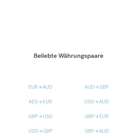
Beliebte Währungspaare
EUR
AUD
AUD
GBP
arrow_forward
arrow_forward
AED
EUR
USD
AUD
arrow_forward
arrow_forward
GBP
USD
GBP
EUR
arrow_forward
arrow_forward
USD
GBP
GBP
AUD
arrow_forward
arrow_forward