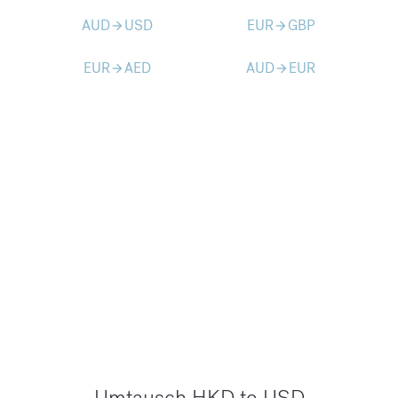
AUD
USD
EUR
GBP
arrow_forward
arrow_forward
EUR
AED
AUD
EUR
arrow_forward
arrow_forward
Umtausch HKD to USD