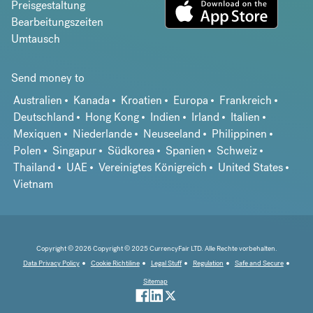
Preisgestaltung
Bearbeitungszeiten
Umtausch
Send money to
Australien
Kanada
Kroatien
Europa
Frankreich
Deutschland
Hong Kong
Indien
Irland
Italien
Mexiquen
Niederlande
Neuseeland
Philippinen
Polen
Singapur
Südkorea
Spanien
Schweiz
Thailand
UAE
Vereinigtes Königreich
United States
Vietnam
Copyright © 2026 Copyright © 2025 CurrencyFair LTD. Alle Rechte vorbehalten.
Data Privacy Policy
Cookie Richtiline
Legal Stuff
Regulation
Safe and Secure
Sitemap