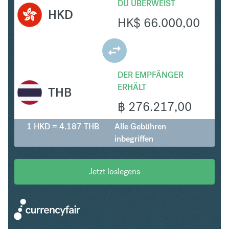
DU ÜBERWEIST
HKD
HK$
66.000,00
DER EMPFÄNGER
ERHÄLT
THB
฿
276.217,00
1 HKD = 4.187 THB
Alle Gebühren
inbegriffen
Jetzt loslegens