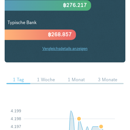
฿
276.217
Typische Bank
฿
268.857
Vergleichsdetails anzeigen
HKD in THB Trends
1 Tag
1 Woche
1 Monat
3 Monate
4.199
4.198
4.197