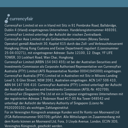
CurrencyFair Limited ist ein in Irland mit Sitz in 91 Pembroke Road, Ballsbridge,
Dublin 4 (Irland) eingetragenes Unternehmen. Handelsregisternummer 469391.
CurrencyFair Limited unterliegt der Aufsicht der irischen Zentralbank.
CurrencyFair Asia Limited ist als Geldwechselunternehmen (Money Service
Operator) gemäß Abschnitt 30, Kapitel 615 durch das Zoll- und Verbrauchsteueramt
Hongkong (Hong Kong Customs and Excise Department) reguliert (Lizenznummer
25-04-03271), mit eingetragener Adresse: Suite 12100, 12. Etage, YF LIFE
TOWER, 33 Lockhart Road, Wan Chai, Hongkong.
CurrencyFair Limited (ARBN 154 043 455) ist bei der Australian Securities and
Investments Commission als Corporate Authorised Representative von CurrencyFair
Australia (PTY) Limited (AFS Representative Number 00041945000) eingetragen.
CurrencyFair Australia (PTY) Limited ist in Australien mit Sitz in Milsons Landing
Level 5, 6 Glen Street, NSW 2061, Australien eingetragen. ACN 147 506 410,
ABN 94 147 506 410. CurrencyFair Australia (PTY) Limited unterliegt der Aufsicht
der Australian Securities and Investments Commission (AFSL-Nr. 402709).
CurrencyFair (Singapore) Pte Ltd ist ein in Singapur eingetragenes Unternehmen mit
der registrierten Adresse 1 Robinson Road #17-00 Aia Tower 048542 und
unterliegt der Aufsicht der Monetary Authority of Singapore (Lizenz-Nr.
PS20200102) als wichtiges Zahlungsinstitut.
Für im Vereinigten Königreich ansässige Kunden wird Ihr Konto von Moorwand Ltd
(FCA-Referenznummer 900709) geführt. Alle Mitteilungen im Zusammenhang mit
dem Konto können an Moorwand Ltd, Fora, 3 Lloyds Avenue, London, EC3N 3DS,
Vereinigtes Königreich, geschickt werden.