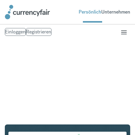
Persönlich
Unternehmen
Einloggen
Registrieren
HKD in THB
Umtausch Hongkong-Dollar in Thailändischer Baht