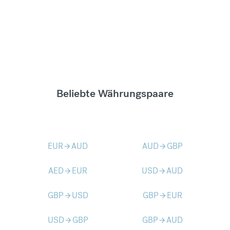
Beliebte Währungspaare
EUR
AUD
AUD
GBP
arrow_forward
arrow_forward
AED
EUR
USD
AUD
arrow_forward
arrow_forward
GBP
USD
GBP
EUR
arrow_forward
arrow_forward
USD
GBP
GBP
AUD
arrow_forward
arrow_forward