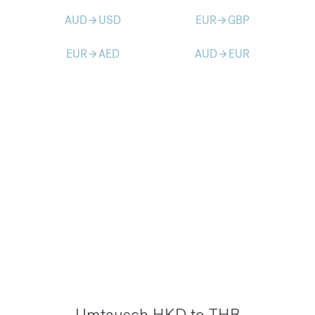
AUD
USD
EUR
GBP
arrow_forward
arrow_forward
EUR
AED
AUD
EUR
arrow_forward
arrow_forward
Umtausch HKD to THB