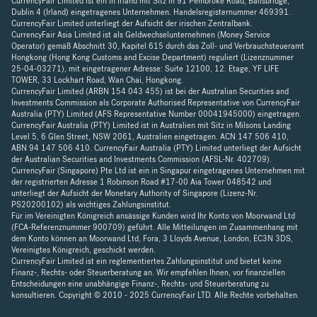
CurrencyFair Limited ist ein in Irland mit Sitz in 91 Pembroke Road, Ballsbridge,
Dublin 4 (Irland) eingetragenes Unternehmen. Handelsregisternummer 469391.
CurrencyFair Limited unterliegt der Aufsicht der irischen Zentralbank.
CurrencyFair Asia Limited ist als Geldwechselunternehmen (Money Service
Operator) gemäß Abschnitt 30, Kapitel 615 durch das Zoll- und Verbrauchsteueramt
Hongkong (Hong Kong Customs and Excise Department) reguliert (Lizenznummer
25-04-03271), mit eingetragener Adresse: Suite 12100, 12. Etage, YF LIFE
TOWER, 33 Lockhart Road, Wan Chai, Hongkong.
CurrencyFair Limited (ARBN 154 043 455) ist bei der Australian Securities and
Investments Commission als Corporate Authorised Representative von CurrencyFair
Australia (PTY) Limited (AFS Representative Number 00041945000) eingetragen.
CurrencyFair Australia (PTY) Limited ist in Australien mit Sitz in Milsons Landing
Level 5, 6 Glen Street, NSW 2061, Australien eingetragen. ACN 147 506 410,
ABN 94 147 506 410. CurrencyFair Australia (PTY) Limited unterliegt der Aufsicht
der Australian Securities and Investments Commission (AFSL-Nr. 402709).
CurrencyFair (Singapore) Pte Ltd ist ein in Singapur eingetragenes Unternehmen mit
der registrierten Adresse 1 Robinson Road #17-00 Aia Tower 048542 und
unterliegt der Aufsicht der Monetary Authority of Singapore (Lizenz-Nr.
PS20200102) als wichtiges Zahlungsinstitut.
Für im Vereinigten Königreich ansässige Kunden wird Ihr Konto von Moorwand Ltd
(FCA-Referenznummer 900709) geführt. Alle Mitteilungen im Zusammenhang mit
dem Konto können an Moorwand Ltd, Fora, 3 Lloyds Avenue, London, EC3N 3DS,
Vereinigtes Königreich, geschickt werden.
CurrencyFair Limited ist ein reglementiertes Zahlungsinstitut und bietet keine
Finanz-, Rechts- oder Steuerberatung an. Wir empfehlen Ihnen, vor finanziellen
Entscheidungen eine unabhängige Finanz-, Rechts- und Steuerberatung zu
konsultieren. Copyright © 2010 - 2025 CurrencyFair LTD. Alle Rechte vorbehalten.