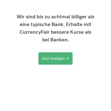
Wir sind bis zu achtmal billiger als
eine typische Bank. Erhalte mit
CurrencyFair bessere Kurse als
bei Banken.
Jetzt loslegen
arrow_forward