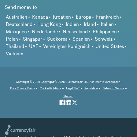
Send money to
Australien
Kanada
Kroatien
Europa
Frankreich
Deutschland
Hong Kong
Indien
Irland
Italien
Mexiquen
Niederlande
Neuseeland
Philippinen
Polen
Singapur
Südkorea
Spanien
Schweiz
Thailand
UAE
Vereinigtes Königreich
United States
Vietnam
Copyright © 2026 Copyright © 2025 CurrencyFair LTD. Alle Rechte vorbehalten.
Data Privacy Policy
Cookie Richtiline
Legal Stuff
Regulation
Safe and Secure
Sitemap