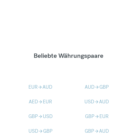
Beliebte Währungspaare
EUR
AUD
AUD
GBP
arrow_forward
arrow_forward
AED
EUR
USD
AUD
arrow_forward
arrow_forward
GBP
USD
GBP
EUR
arrow_forward
arrow_forward
USD
GBP
GBP
AUD
arrow_forward
arrow_forward