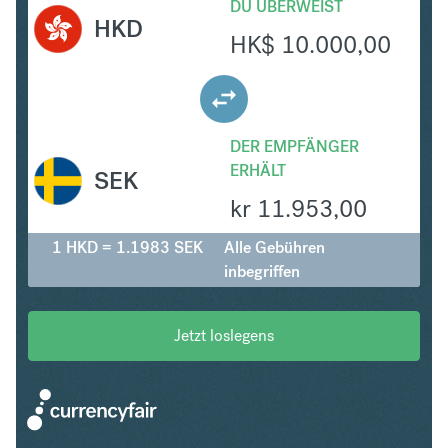
DU ÜBERWEIST
HKD
HK$
10.000,00
DER EMPFÄNGER
ERHÄLT
SEK
kr
11.953,00
1 HKD = 1.1983 SEK
Alle Gebühren
inbegriffen
Jetzt loslegens