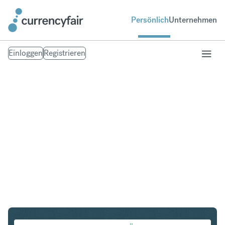
Persönlich
Unternehmen
Einloggen
Registrieren
HKD in SEK
Umtausch Hongkong-Dollar in Schwedische Krone