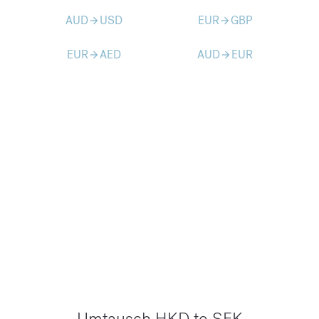
AUD
USD
EUR
GBP
arrow_forward
arrow_forward
EUR
AED
AUD
EUR
arrow_forward
arrow_forward
Umtausch HKD to SEK