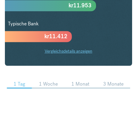
kr
11.953
Typische Bank
kr
11.412
Vergleichsdetails anzeigen
HKD in SEK Trends
1 Tag
1 Woche
1 Monat
3 Monate