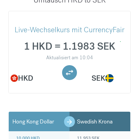
Live-Wechselkurs mit CurrencyFair
1 HKD = 1.1983 SEK
Aktualisiert am
10:04
HKD
SEK
Hong Kong Dollar
Swedish Krona
10.000
HKD
11.953
SEK