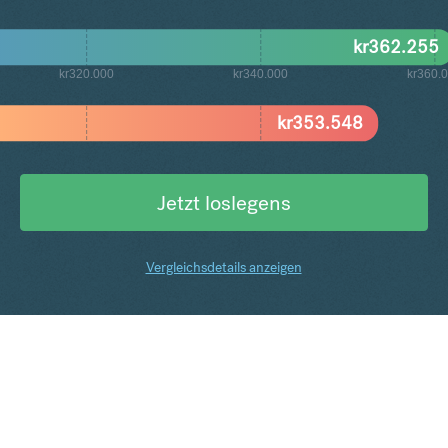
kr
362.255
kr320.000
kr340.000
kr360.
kr
353.548
Jetzt loslegens
Vergleichsdetails anzeigen