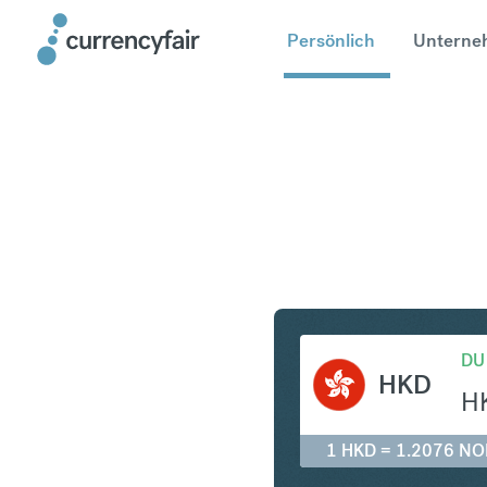
Persönlich
Unterne
HKD in N
DU
HKD
H
1 HKD = 1.2076 NO