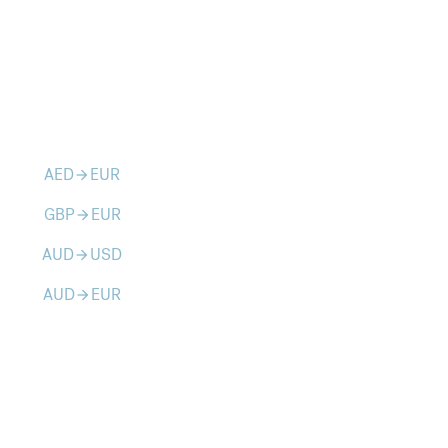
AED
EUR
arrow_forward
GBP
EUR
arrow_forward
AUD
USD
arrow_forward
AUD
EUR
arrow_forward