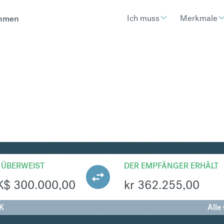
Ich muss
Merkmale
hmen
OK
Umtausch Hongkong-Dollar i
 ÜBERWEIST
DER EMPFÄNGER ERHÄLT
K$
300.000,00
kr
362.255,00
K
Alle