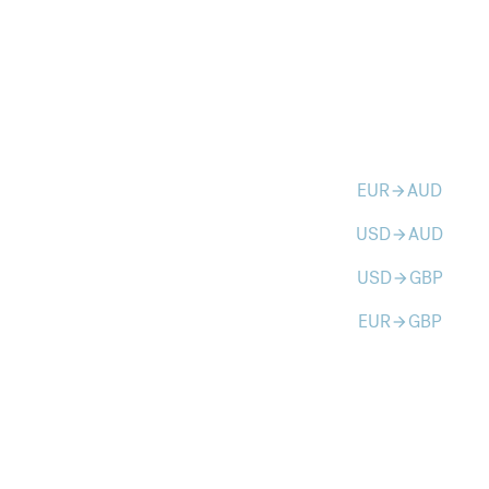
EUR
AUD
arrow_forward
USD
AUD
arrow_forward
USD
GBP
arrow_forward
EUR
GBP
arrow_forward