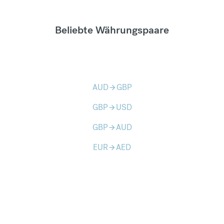
Beliebte Währungspaare
AUD
GBP
arrow_forward
GBP
USD
arrow_forward
GBP
AUD
arrow_forward
EUR
AED
arrow_forward