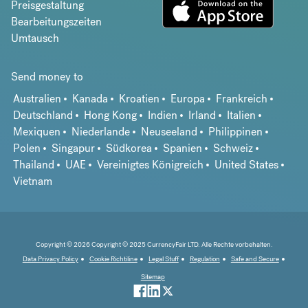
Preisgestaltung
Bearbeitungszeiten
Umtausch
Send money to
Australien
Kanada
Kroatien
Europa
Frankreich
Deutschland
Hong Kong
Indien
Irland
Italien
Mexiquen
Niederlande
Neuseeland
Philippinen
Polen
Singapur
Südkorea
Spanien
Schweiz
Thailand
UAE
Vereinigtes Königreich
United States
Vietnam
Copyright © 2026 Copyright © 2025 CurrencyFair LTD. Alle Rechte vorbehalten.
Data Privacy Policy
Cookie Richtiline
Legal Stuff
Regulation
Safe and Secure
Sitemap