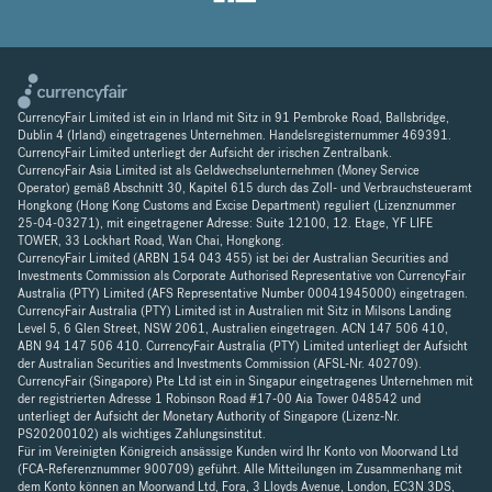
CurrencyFair Limited ist ein in Irland mit Sitz in 91 Pembroke Road, Ballsbridge,
Dublin 4 (Irland) eingetragenes Unternehmen. Handelsregisternummer 469391.
CurrencyFair Limited unterliegt der Aufsicht der irischen Zentralbank.
CurrencyFair Asia Limited ist als Geldwechselunternehmen (Money Service
Operator) gemäß Abschnitt 30, Kapitel 615 durch das Zoll- und Verbrauchsteueramt
Hongkong (Hong Kong Customs and Excise Department) reguliert (Lizenznummer
25-04-03271), mit eingetragener Adresse: Suite 12100, 12. Etage, YF LIFE
TOWER, 33 Lockhart Road, Wan Chai, Hongkong.
CurrencyFair Limited (ARBN 154 043 455) ist bei der Australian Securities and
Investments Commission als Corporate Authorised Representative von CurrencyFair
Australia (PTY) Limited (AFS Representative Number 00041945000) eingetragen.
CurrencyFair Australia (PTY) Limited ist in Australien mit Sitz in Milsons Landing
Level 5, 6 Glen Street, NSW 2061, Australien eingetragen. ACN 147 506 410,
ABN 94 147 506 410. CurrencyFair Australia (PTY) Limited unterliegt der Aufsicht
der Australian Securities and Investments Commission (AFSL-Nr. 402709).
CurrencyFair (Singapore) Pte Ltd ist ein in Singapur eingetragenes Unternehmen mit
der registrierten Adresse 1 Robinson Road #17-00 Aia Tower 048542 und
unterliegt der Aufsicht der Monetary Authority of Singapore (Lizenz-Nr.
PS20200102) als wichtiges Zahlungsinstitut.
Für im Vereinigten Königreich ansässige Kunden wird Ihr Konto von Moorwand Ltd
(FCA-Referenznummer 900709) geführt. Alle Mitteilungen im Zusammenhang mit
dem Konto können an Moorwand Ltd, Fora, 3 Lloyds Avenue, London, EC3N 3DS,