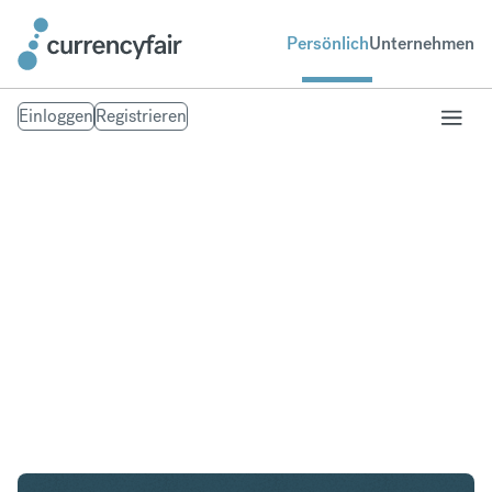
Persönlich
Unternehmen
Einloggen
Registrieren
GBP in PHP
Umtausch British Pound Sterling in Philippinischer
Peso