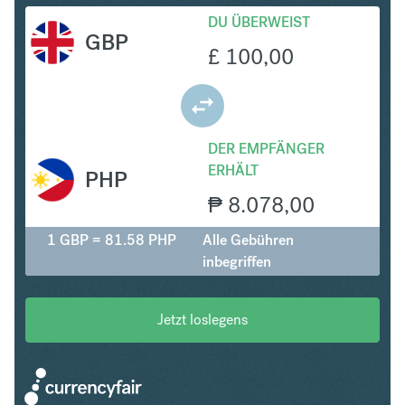
DU ÜBERWEIST
GBP
£
100,00
DER EMPFÄNGER
ERHÄLT
PHP
₱
8.078,00
1 GBP = 81.58 PHP
Alle Gebühren
inbegriffen
Jetzt loslegens