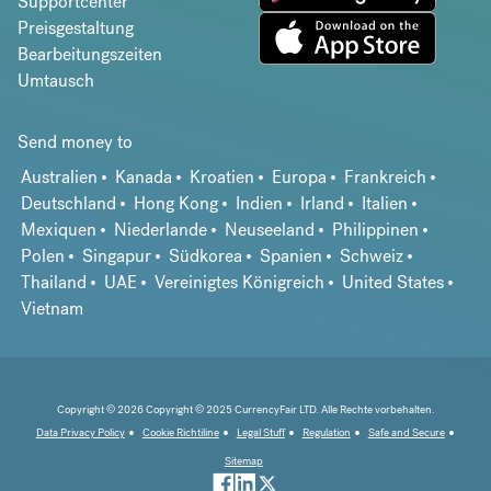
Supportcenter
Preisgestaltung
Bearbeitungszeiten
Umtausch
Send money to
Australien
Kanada
Kroatien
Europa
Frankreich
Deutschland
Hong Kong
Indien
Irland
Italien
Mexiquen
Niederlande
Neuseeland
Philippinen
Polen
Singapur
Südkorea
Spanien
Schweiz
Thailand
UAE
Vereinigtes Königreich
United States
Vietnam
Copyright © 2026 Copyright © 2025 CurrencyFair LTD. Alle Rechte vorbehalten.
Data Privacy Policy
Cookie Richtiline
Legal Stuff
Regulation
Safe and Secure
Sitemap