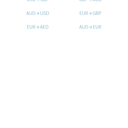
AUD
USD
EUR
GBP
arrow_forward
arrow_forward
EUR
AED
AUD
EUR
arrow_forward
arrow_forward