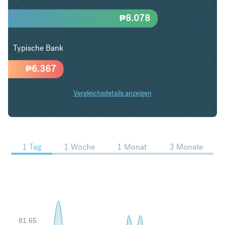
₱
8.078
Typische Bank
₱
6.367
Vergleichsdetails anzeigen
GBP in PHP Trends
1 Tag
1 Woche
1 Monat
3 Monate
81.65