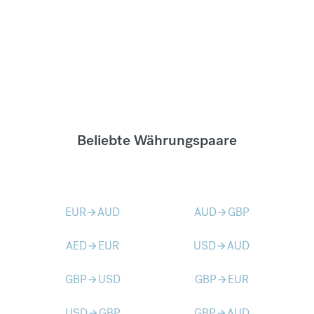
Beliebte Währungspaare
EUR
AUD
AUD
GBP
arrow_forward
arrow_forward
AED
EUR
USD
AUD
arrow_forward
arrow_forward
GBP
USD
GBP
EUR
arrow_forward
arrow_forward
USD
GBP
GBP
AUD
arrow_forward
arrow_forward