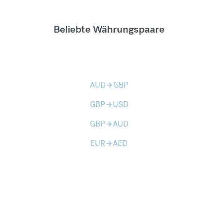
Beliebte Währungspaare
AUD
GBP
arrow_forward
GBP
USD
arrow_forward
GBP
AUD
arrow_forward
EUR
AED
arrow_forward