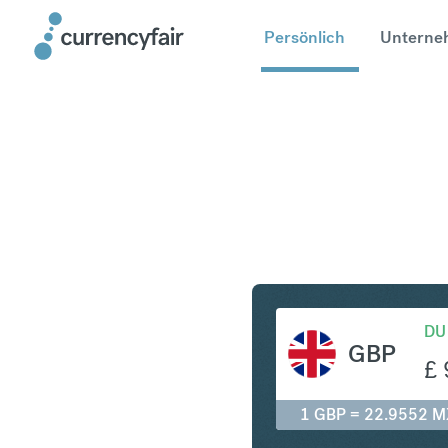
Persönlich
Unterne
GBP in M
DU
GBP
£
1 GBP = 22.9552 