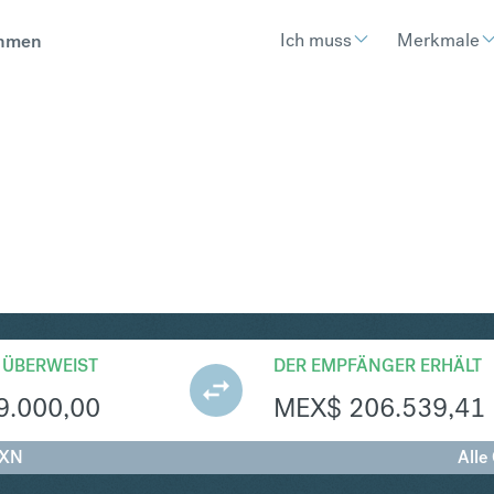
Ich muss
Merkmale
hmen
XN
Umtausch British Pound Ster
 ÜBERWEIST
DER EMPFÄNGER ERHÄLT
9.000,00
MEX$
206.539,41
MXN
Alle