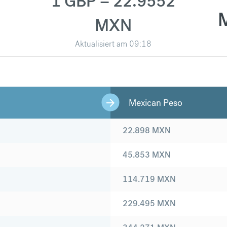
1 GBP = 22.9552
MXN
Aktualisiert am
09:18
Mexican Peso
22.898
MXN
45.853
MXN
114.719
MXN
229.495
MXN