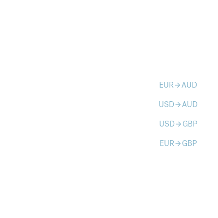
EUR
AUD
arrow_forward
USD
AUD
arrow_forward
USD
GBP
arrow_forward
EUR
GBP
arrow_forward