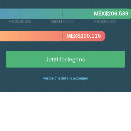
MEX$
206.539
MEX$180.000
MEX$190.000
MEX$200.000
MEX$
200.115
Jetzt loslegens
Vergleichsdetails anzeigen