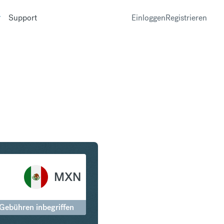
Support
Einloggen
Registrieren
ling in Mexican Peso
MXN
 Gebühren inbegriffen