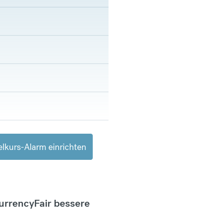
lkurs-Alarm einrichten
CurrencyFair bessere