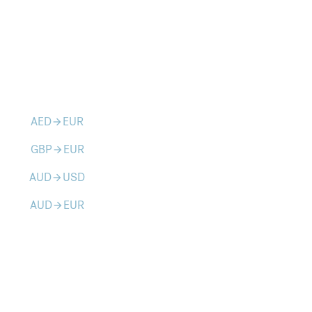
AED
EUR
arrow_forward
GBP
EUR
arrow_forward
AUD
USD
arrow_forward
AUD
EUR
arrow_forward