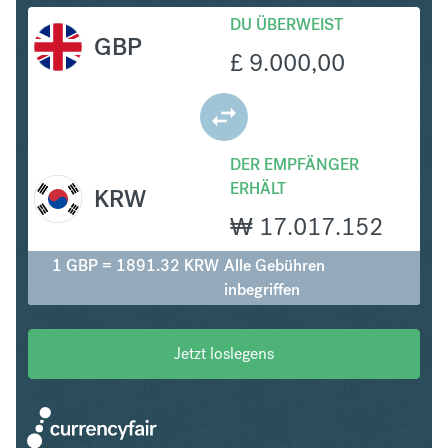
DU ÜBERWEIST
GBP
£
9.000,00
DER EMPFÄNGER
ERHÄLT
KRW
₩
17.017.152
1 GBP = 1891.32 KRW
Alle Gebühren
inbegriffen
Jetzt loslegens