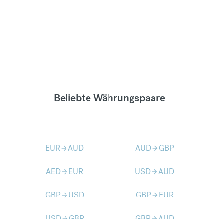
Beliebte Währungspaare
EUR
AUD
AUD
GBP
arrow_forward
arrow_forward
AED
EUR
USD
AUD
arrow_forward
arrow_forward
GBP
USD
GBP
EUR
arrow_forward
arrow_forward
USD
GBP
GBP
AUD
arrow_forward
arrow_forward