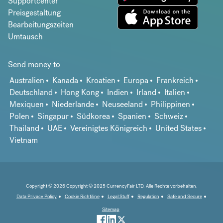
Supportcenter
Preisgestaltung
Bearbeitungszeiten
Umtausch
Send money to
Australien
Kanada
Kroatien
Europa
Frankreich
Deutschland
Hong Kong
Indien
Irland
Italien
Mexiquen
Niederlande
Neuseeland
Philippinen
Polen
Singapur
Südkorea
Spanien
Schweiz
Thailand
UAE
Vereinigtes Königreich
United States
Vietnam
Copyright © 2026 Copyright © 2025 CurrencyFair LTD. Alle Rechte vorbehalten.
Data Privacy Policy
Cookie Richtiline
Legal Stuff
Regulation
Safe and Secure
Sitemap