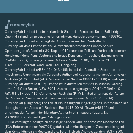
CurrencyFair Limited ist ein in Irland mit Sitz in 91 Pembroke Road, Ballsbridge,
Dublin 4 (Irland) eingetragenes Unternehmen. Handelsregisternummer 469391.
CurrencyFair Limited unterliegt der Aufsicht der irischen Zentralbank.
CurrencyFair Asia Limited ist als Geldwechselunternehmen (Money Service
Operator) gemäß Abschnitt 30, Kapitel 615 durch das Zoll- und Verbrauchsteueramt
Hongkong (Hong Kong Customs and Excise Department) reguliert (Lizenznummer
25-04-03271), mit eingetragener Adresse: Suite 12100, 12. Etage, YF LIFE
TOWER, 33 Lockhart Road, Wan Chai, Hongkong.
CurrencyFair Limited (ARBN 154 043 455) ist bei der Australian Securities and
Investments Commission als Corporate Authorised Representative von CurrencyFair
Australia (PTY) Limited (AFS Representative Number 00041945000) eingetragen.
CurrencyFair Australia (PTY) Limited ist in Australien mit Sitz in Milsons Landing
Level 5, 6 Glen Street, NSW 2061, Australien eingetragen. ACN 147 506 410,
ABN 94 147 506 410. CurrencyFair Australia (PTY) Limited unterliegt der Aufsicht
der Australian Securities and Investments Commission (AFSL-Nr. 402709).
CurrencyFair (Singapore) Pte Ltd ist ein in Singapur eingetragenes Unternehmen mit
der registrierten Adresse 1 Robinson Road #17-00 Aia Tower 048542 und
unterliegt der Aufsicht der Monetary Authority of Singapore (Lizenz-Nr.
PS20200102) als wichtiges Zahlungsinstitut.
Für im Vereinigten Königreich ansässige Kunden wird Ihr Konto von Moorwand Ltd
(FCA-Referenznummer 900709) geführt. Alle Mitteilungen im Zusammenhang mit
dem Konto können an Moorwand Ltd, Fora, 3 Lloyds Avenue, London, EC3N 3DS,