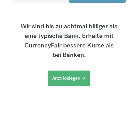
Wir sind bis zu achtmal billiger als
eine typische Bank. Erhalte mit
CurrencyFair bessere Kurse als
bei Banken.
Jetzt loslegen
arrow_forward