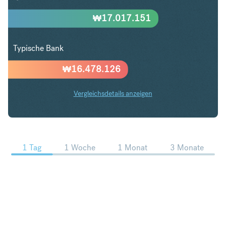
₩
17.017.151
Typische Bank
₩
16.478.126
Vergleichsdetails anzeigen
GBP in KRW Trends
1 Tag
1 Woche
1 Monat
3 Monate