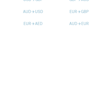
AUD
USD
EUR
GBP
arrow_forward
arrow_forward
EUR
AED
AUD
EUR
arrow_forward
arrow_forward