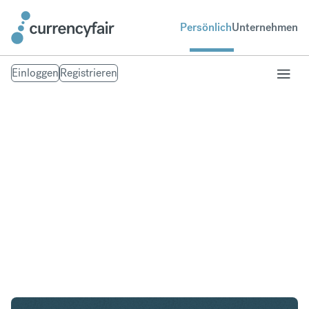
Persönlich
Unternehmen
Einloggen
Registrieren
GBP in KRW
Umtausch British Pound Sterling in
Südkoreanischer Won