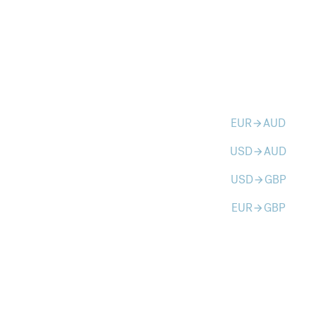
EUR
AUD
arrow_forward
USD
AUD
arrow_forward
USD
GBP
arrow_forward
EUR
GBP
arrow_forward