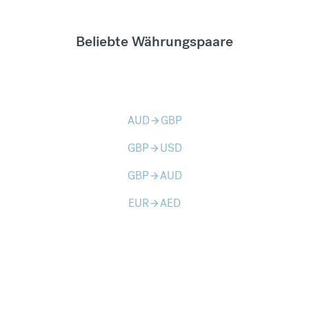
Beliebte Währungspaare
AUD
GBP
arrow_forward
GBP
USD
arrow_forward
GBP
AUD
arrow_forward
EUR
AED
arrow_forward