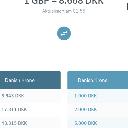
1 GBP = 8.668 DKK
Aktualisiert am
01:55
Danish Krone
Danish Krone
8.643
DKK
1.000
DKK
17.311
DKK
2.000
DKK
43.315
DKK
5.000
DKK