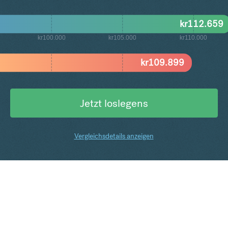
kr
112.659
kr100.000
kr105.000
kr110.000
kr
109.899
Jetzt loslegens
Vergleichsdetails anzeigen