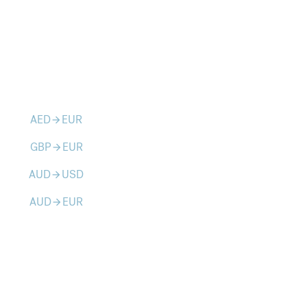
AED
EUR
arrow_forward
GBP
EUR
arrow_forward
AUD
USD
arrow_forward
AUD
EUR
arrow_forward