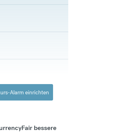
urs-Alarm einrichten
CurrencyFair bessere