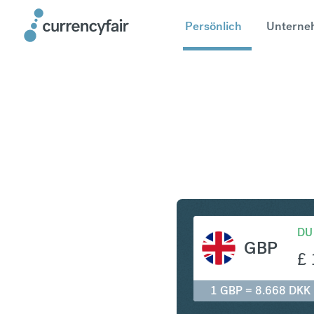
Persönlich
Unterne
GBP in D
DU
GBP
£
1 GBP = 8.668 DKK