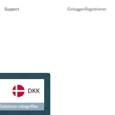
Support
Einloggen
Registrieren
ng in Dänische Krone
DKK
 Gebühren inbegriffen