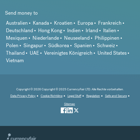
Send money to
Australien
Kanada
Kroatien
Europa
Frankreich
Deutschland
Hong Kong
Indien
Irland
Italien
Mexiquen
Niederlande
Neuseeland
Philippinen
Polen
Singapur
Südkorea
Spanien
Schweiz
Thailand
UAE
Vereinigtes Königreich
United States
Vietnam
Copyright © 2026 Copyright © 2025 CurrencyFair LTD. Alle Rechte vorbehalten.
Data Privacy Policy
Cookie Richtiline
Legal Stuff
Regulation
Safe and Secure
Sitemap