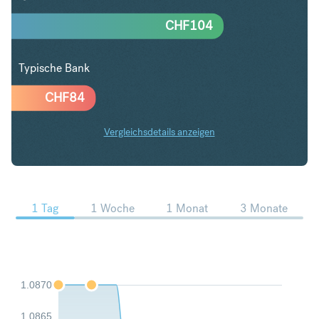
CHF
104
Typische Bank
CHF
84
Vergleichsdetails anzeigen
GBP in CHF Trends
1 Tag
1 Woche
1 Monat
3 Monate
1.0870
1.0865