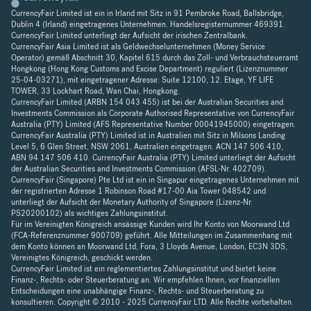
CurrencyFair Limited ist ein in Irland mit Sitz in 91 Pembroke Road, Ballsbridge,
Dublin 4 (Irland) eingetragenes Unternehmen. Handelsregisternummer 469391.
CurrencyFair Limited unterliegt der Aufsicht der irischen Zentralbank.
CurrencyFair Asia Limited ist als Geldwechselunternehmen (Money Service
Operator) gemäß Abschnitt 30, Kapitel 615 durch das Zoll- und Verbrauchsteueramt
Hongkong (Hong Kong Customs and Excise Department) reguliert (Lizenznummer
25-04-03271), mit eingetragener Adresse: Suite 12100, 12. Etage, YF LIFE
TOWER, 33 Lockhart Road, Wan Chai, Hongkong.
CurrencyFair Limited (ARBN 154 043 455) ist bei der Australian Securities and
Investments Commission als Corporate Authorised Representative von CurrencyFair
Australia (PTY) Limited (AFS Representative Number 00041945000) eingetragen.
CurrencyFair Australia (PTY) Limited ist in Australien mit Sitz in Milsons Landing
Level 5, 6 Glen Street, NSW 2061, Australien eingetragen. ACN 147 506 410,
ABN 94 147 506 410. CurrencyFair Australia (PTY) Limited unterliegt der Aufsicht
der Australian Securities and Investments Commission (AFSL-Nr. 402709).
CurrencyFair (Singapore) Pte Ltd ist ein in Singapur eingetragenes Unternehmen mit
der registrierten Adresse 1 Robinson Road #17-00 Aia Tower 048542 und
unterliegt der Aufsicht der Monetary Authority of Singapore (Lizenz-Nr.
PS20200102) als wichtiges Zahlungsinstitut.
Für im Vereinigten Königreich ansässige Kunden wird Ihr Konto von Moorwand Ltd
(FCA-Referenznummer 900709) geführt. Alle Mitteilungen im Zusammenhang mit
dem Konto können an Moorwand Ltd, Fora, 3 Lloyds Avenue, London, EC3N 3DS,
Vereinigtes Königreich, geschickt werden.
CurrencyFair Limited ist ein reglementiertes Zahlungsinstitut und bietet keine
Finanz-, Rechts- oder Steuerberatung an. Wir empfehlen Ihnen, vor finanziellen
Entscheidungen eine unabhängige Finanz-, Rechts- und Steuerberatung zu
konsultieren. Copyright © 2010 - 2025 CurrencyFair LTD. Alle Rechte vorbehalten.