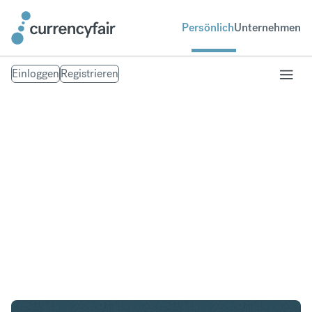
Persönlich
Unternehmen
Einloggen
Registrieren
GBP in CHF
Umtausch British Pound Sterling in Schweizer
Franken