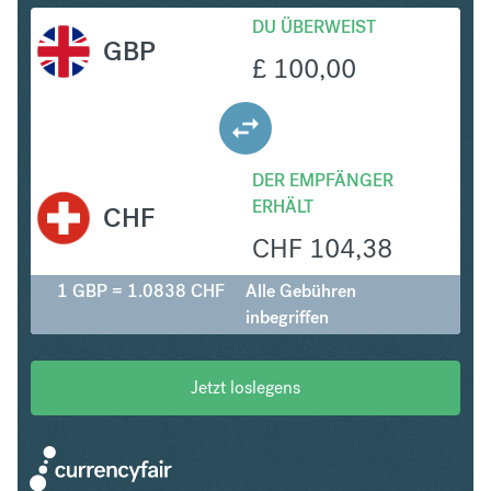
DU ÜBERWEIST
GBP
£
100,00
DER EMPFÄNGER
ERHÄLT
CHF
CHF
104,38
1 GBP = 1.0838 CHF
Alle Gebühren
inbegriffen
Jetzt loslegens