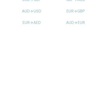
AUD
USD
EUR
GBP
arrow_forward
arrow_forward
EUR
AED
AUD
EUR
arrow_forward
arrow_forward