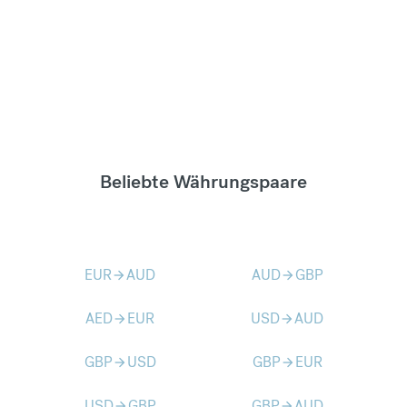
Beliebte Währungspaare
EUR
AUD
AUD
GBP
arrow_forward
arrow_forward
AED
EUR
USD
AUD
arrow_forward
arrow_forward
GBP
USD
GBP
EUR
arrow_forward
arrow_forward
USD
GBP
GBP
AUD
arrow_forward
arrow_forward