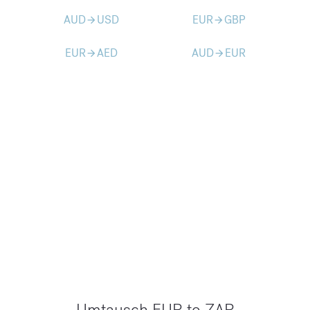
AUD
USD
EUR
GBP
arrow_forward
arrow_forward
EUR
AED
AUD
EUR
arrow_forward
arrow_forward
Umtausch EUR to ZAR