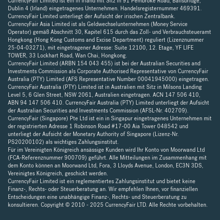
CurrencyFair Limited ist ein in Irland mit Sitz in 91 Pembroke Road, Ballsbridge,
Dublin 4 (Irland) eingetragenes Unternehmen. Handelsregisternummer 469391.
CurrencyFair Limited unterliegt der Aufsicht der irischen Zentralbank.
CurrencyFair Asia Limited ist als Geldwechselunternehmen (Money Service
Operator) gemäß Abschnitt 30, Kapitel 615 durch das Zoll- und Verbrauchsteueramt
Hongkong (Hong Kong Customs and Excise Department) reguliert (Lizenznummer
25-04-03271), mit eingetragener Adresse: Suite 12100, 12. Etage, YF LIFE
TOWER, 33 Lockhart Road, Wan Chai, Hongkong.
CurrencyFair Limited (ARBN 154 043 455) ist bei der Australian Securities and
Investments Commission als Corporate Authorised Representative von CurrencyFair
Australia (PTY) Limited (AFS Representative Number 00041945000) eingetragen.
CurrencyFair Australia (PTY) Limited ist in Australien mit Sitz in Milsons Landing
Level 5, 6 Glen Street, NSW 2061, Australien eingetragen. ACN 147 506 410,
ABN 94 147 506 410. CurrencyFair Australia (PTY) Limited unterliegt der Aufsicht
der Australian Securities and Investments Commission (AFSL-Nr. 402709).
CurrencyFair (Singapore) Pte Ltd ist ein in Singapur eingetragenes Unternehmen mit
der registrierten Adresse 1 Robinson Road #17-00 Aia Tower 048542 und
unterliegt der Aufsicht der Monetary Authority of Singapore (Lizenz-Nr.
PS20200102) als wichtiges Zahlungsinstitut.
Für im Vereinigten Königreich ansässige Kunden wird Ihr Konto von Moorwand Ltd
(FCA-Referenznummer 900709) geführt. Alle Mitteilungen im Zusammenhang mit
dem Konto können an Moorwand Ltd, Fora, 3 Lloyds Avenue, London, EC3N 3DS,
Vereinigtes Königreich, geschickt werden.
CurrencyFair Limited ist ein reglementiertes Zahlungsinstitut und bietet keine
Finanz-, Rechts- oder Steuerberatung an. Wir empfehlen Ihnen, vor finanziellen
Entscheidungen eine unabhängige Finanz-, Rechts- und Steuerberatung zu
konsultieren. Copyright © 2010 - 2025 CurrencyFair LTD. Alle Rechte vorbehalten.