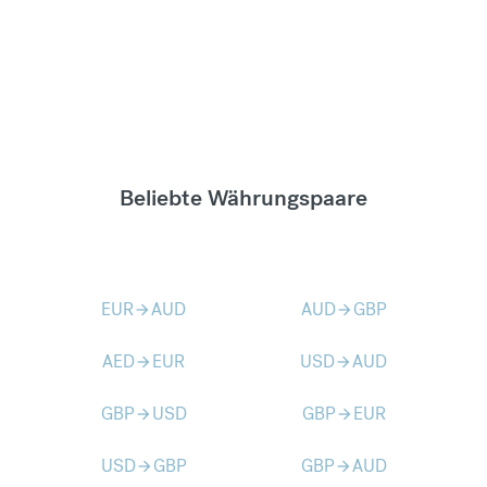
Beliebte Währungspaare
EUR
AUD
AUD
GBP
arrow_forward
arrow_forward
AED
EUR
USD
AUD
arrow_forward
arrow_forward
GBP
USD
GBP
EUR
arrow_forward
arrow_forward
USD
GBP
GBP
AUD
arrow_forward
arrow_forward