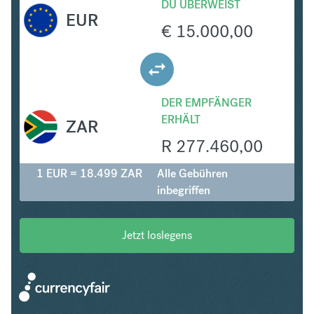
DU ÜBERWEIST
EUR
€
15.000,00
DER EMPFÄNGER
ERHÄLT
ZAR
R
277.460,00
1 EUR = 18.499 ZAR
Alle Gebühren
inbegriffen
Jetzt loslegens