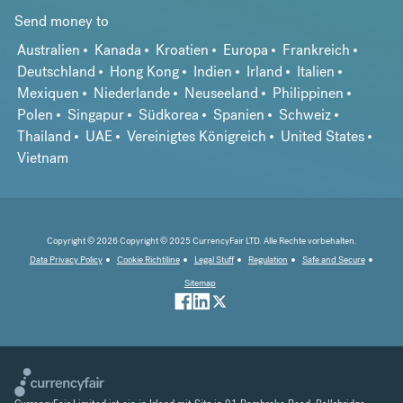
Send money to
Australien
Kanada
Kroatien
Europa
Frankreich
Deutschland
Hong Kong
Indien
Irland
Italien
Mexiquen
Niederlande
Neuseeland
Philippinen
Polen
Singapur
Südkorea
Spanien
Schweiz
Thailand
UAE
Vereinigtes Königreich
United States
Vietnam
Copyright © 2026 Copyright © 2025 CurrencyFair LTD. Alle Rechte vorbehalten.
Data Privacy Policy
Cookie Richtiline
Legal Stuff
Regulation
Safe and Secure
Sitemap