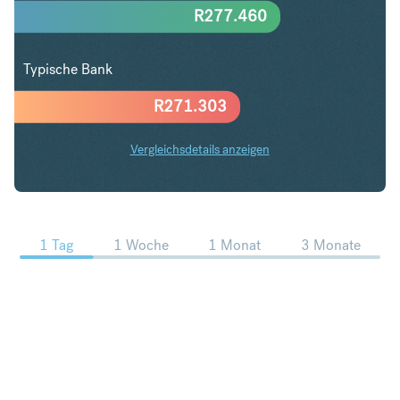
R
277.460
Typische Bank
R
271.303
Vergleichsdetails anzeigen
EUR in ZAR Trends
1 Tag
1 Woche
1 Monat
3 Monate