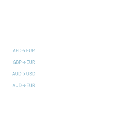
AED
EUR
arrow_forward
GBP
EUR
arrow_forward
AUD
USD
arrow_forward
AUD
EUR
arrow_forward