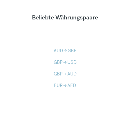
Beliebte Währungspaare
AUD
GBP
arrow_forward
GBP
USD
arrow_forward
GBP
AUD
arrow_forward
EUR
AED
arrow_forward