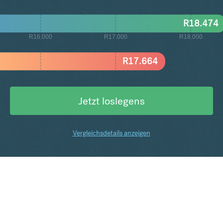
R
18.474
R16.000
R17.000
R18.000
R
17.664
Jetzt loslegens
Vergleichsdetails anzeigen