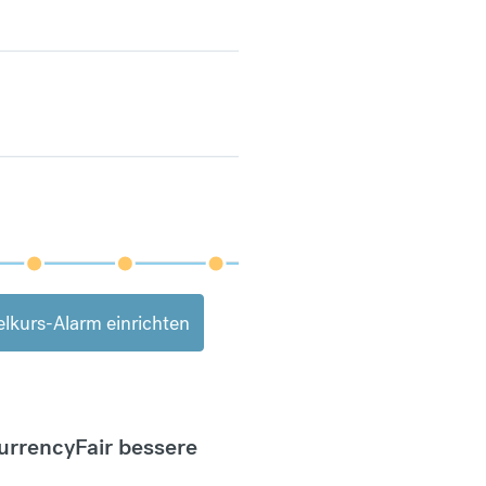
lkurs-Alarm einrichten
CurrencyFair bessere