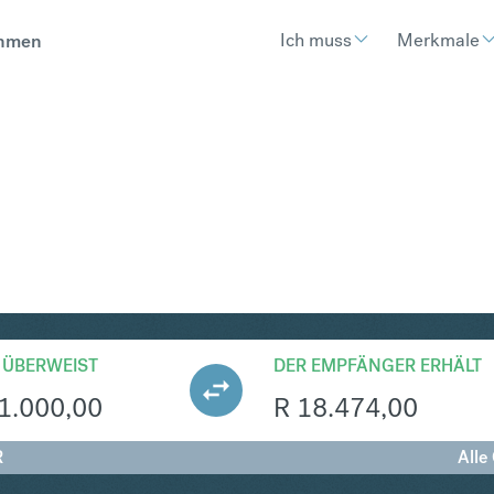
Ich muss
Merkmale
hmen
R
Umtausch Euro in S
 ÜBERWEIST
DER EMPFÄNGER ERHÄLT
1.000,00
R
18.474,00
R
Alle