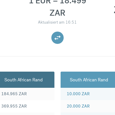
1 EUR = 18.499
ZAR
Aktualisiert am
16:51
South African Rand
South African Rand
184.965
ZAR
10.000
ZAR
369.955
ZAR
20.000
ZAR