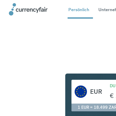
Persönlich
Unterne
EUR in ZA
DU
EUR
€
1 EUR = 18.499 ZA