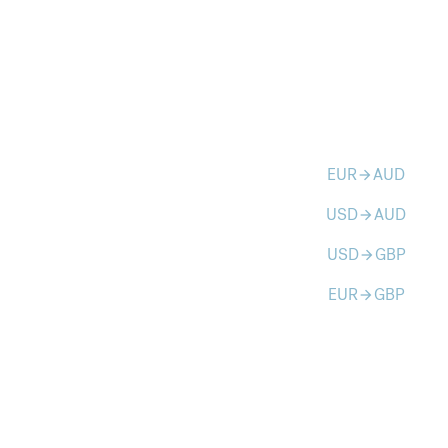
EUR
AUD
arrow_forward
USD
AUD
arrow_forward
USD
GBP
arrow_forward
EUR
GBP
arrow_forward