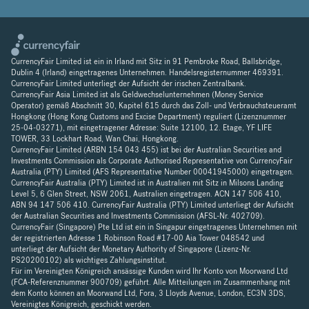
CurrencyFair Limited ist ein in Irland mit Sitz in 91 Pembroke Road, Ballsbridge,
Dublin 4 (Irland) eingetragenes Unternehmen. Handelsregisternummer 469391.
CurrencyFair Limited unterliegt der Aufsicht der irischen Zentralbank.
CurrencyFair Asia Limited ist als Geldwechselunternehmen (Money Service
Operator) gemäß Abschnitt 30, Kapitel 615 durch das Zoll- und Verbrauchsteueramt
Hongkong (Hong Kong Customs and Excise Department) reguliert (Lizenznummer
25-04-03271), mit eingetragener Adresse: Suite 12100, 12. Etage, YF LIFE
TOWER, 33 Lockhart Road, Wan Chai, Hongkong.
CurrencyFair Limited (ARBN 154 043 455) ist bei der Australian Securities and
Investments Commission als Corporate Authorised Representative von CurrencyFair
Australia (PTY) Limited (AFS Representative Number 00041945000) eingetragen.
CurrencyFair Australia (PTY) Limited ist in Australien mit Sitz in Milsons Landing
Level 5, 6 Glen Street, NSW 2061, Australien eingetragen. ACN 147 506 410,
ABN 94 147 506 410. CurrencyFair Australia (PTY) Limited unterliegt der Aufsicht
der Australian Securities and Investments Commission (AFSL-Nr. 402709).
CurrencyFair (Singapore) Pte Ltd ist ein in Singapur eingetragenes Unternehmen mit
der registrierten Adresse 1 Robinson Road #17-00 Aia Tower 048542 und
unterliegt der Aufsicht der Monetary Authority of Singapore (Lizenz-Nr.
PS20200102) als wichtiges Zahlungsinstitut.
Für im Vereinigten Königreich ansässige Kunden wird Ihr Konto von Moorwand Ltd
(FCA-Referenznummer 900709) geführt. Alle Mitteilungen im Zusammenhang mit
dem Konto können an Moorwand Ltd, Fora, 3 Lloyds Avenue, London, EC3N 3DS,
Vereinigtes Königreich, geschickt werden.