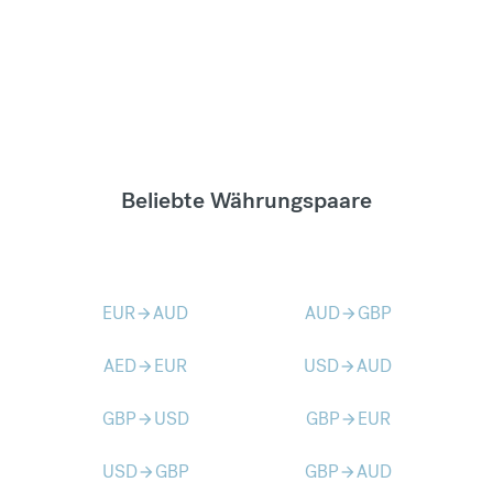
Beliebte Währungspaare
EUR
AUD
AUD
GBP
arrow_forward
arrow_forward
AED
EUR
USD
AUD
arrow_forward
arrow_forward
GBP
USD
GBP
EUR
arrow_forward
arrow_forward
USD
GBP
GBP
AUD
arrow_forward
arrow_forward