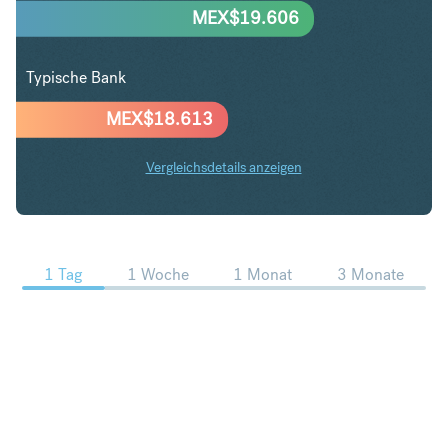
MEX$
19.606
Typische Bank
MEX$
18.613
Vergleichsdetails anzeigen
EUR in MXN Trends
1 Tag
1 Woche
1 Monat
3 Monate