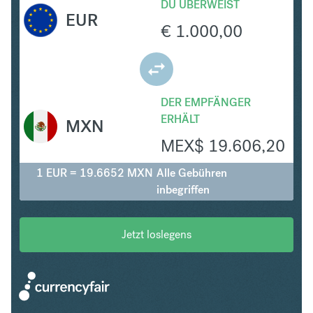
DU ÜBERWEIST
EUR
€
1.000,00
DER EMPFÄNGER
ERHÄLT
MXN
MEX$
19.606,20
1 EUR = 19.6652 MXN
Alle Gebühren
inbegriffen
Jetzt loslegens