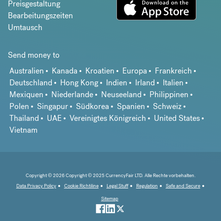
Preisgestaltung
Bearbeitungszeiten
Umtausch
Send money to
Australien
Kanada
Kroatien
Europa
Frankreich
Deutschland
Hong Kong
Indien
Irland
Italien
Mexiquen
Niederlande
Neuseeland
Philippinen
Polen
Singapur
Südkorea
Spanien
Schweiz
Thailand
UAE
Vereinigtes Königreich
United States
Vietnam
Copyright © 2026 Copyright © 2025 CurrencyFair LTD. Alle Rechte vorbehalten.
Data Privacy Policy
Cookie Richtiline
Legal Stuff
Regulation
Safe and Secure
Sitemap