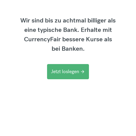
Wir sind bis zu achtmal billiger als
eine typische Bank. Erhalte mit
CurrencyFair bessere Kurse als
bei Banken.
Jetzt loslegen
arrow_forward