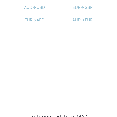
AUD
USD
EUR
GBP
arrow_forward
arrow_forward
EUR
AED
AUD
EUR
arrow_forward
arrow_forward
Umtausch EUR to MXN