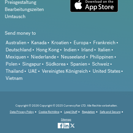
Preisgestaltung
Bearbeitungszeiten
Umtausch
Send money to
Australien
Kanada
Kroatien
Europa
Frankreich
Deutschland
Hong Kong
Indien
Irland
Italien
Mexiquen
Niederlande
Neuseeland
Philippinen
Polen
Singapur
Südkorea
Spanien
Schweiz
Thailand
UAE
Vereinigtes Königreich
United States
Vietnam
Copyright © 2026 Copyright © 2025 CurrencyFair LTD. Alle Rechte vorbehalten.
Data Privacy Policy
Cookie Richtiline
Legal Stuff
Regulation
Safe and Secure
Sitemap