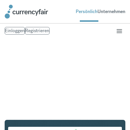
Persönlich
Unternehmen
Einloggen
Registrieren
EUR in KRW
Umtausch Euro in Südkoreanischer Won