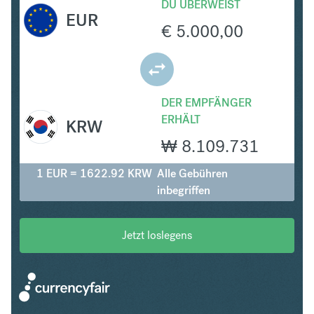
DU ÜBERWEIST
EUR
€
5.000,00
DER EMPFÄNGER
ERHÄLT
KRW
₩
8.109.731
1 EUR = 1622.92 KRW
Alle Gebühren
inbegriffen
Jetzt loslegens