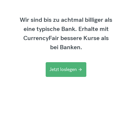
Wir sind bis zu achtmal billiger als
eine typische Bank. Erhalte mit
CurrencyFair bessere Kurse als
bei Banken.
Jetzt loslegen
arrow_forward