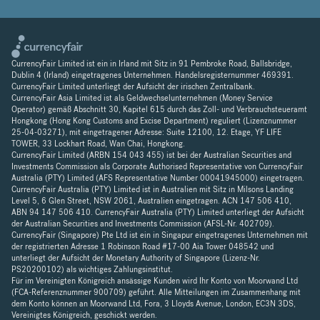
CurrencyFair Limited ist ein in Irland mit Sitz in 91 Pembroke Road, Ballsbridge,
Dublin 4 (Irland) eingetragenes Unternehmen. Handelsregisternummer 469391.
CurrencyFair Limited unterliegt der Aufsicht der irischen Zentralbank.
CurrencyFair Asia Limited ist als Geldwechselunternehmen (Money Service
Operator) gemäß Abschnitt 30, Kapitel 615 durch das Zoll- und Verbrauchsteueramt
Hongkong (Hong Kong Customs and Excise Department) reguliert (Lizenznummer
25-04-03271), mit eingetragener Adresse: Suite 12100, 12. Etage, YF LIFE
TOWER, 33 Lockhart Road, Wan Chai, Hongkong.
CurrencyFair Limited (ARBN 154 043 455) ist bei der Australian Securities and
Investments Commission als Corporate Authorised Representative von CurrencyFair
Australia (PTY) Limited (AFS Representative Number 00041945000) eingetragen.
CurrencyFair Australia (PTY) Limited ist in Australien mit Sitz in Milsons Landing
Level 5, 6 Glen Street, NSW 2061, Australien eingetragen. ACN 147 506 410,
ABN 94 147 506 410. CurrencyFair Australia (PTY) Limited unterliegt der Aufsicht
der Australian Securities and Investments Commission (AFSL-Nr. 402709).
CurrencyFair (Singapore) Pte Ltd ist ein in Singapur eingetragenes Unternehmen mit
der registrierten Adresse 1 Robinson Road #17-00 Aia Tower 048542 und
unterliegt der Aufsicht der Monetary Authority of Singapore (Lizenz-Nr.
PS20200102) als wichtiges Zahlungsinstitut.
Für im Vereinigten Königreich ansässige Kunden wird Ihr Konto von Moorwand Ltd
(FCA-Referenznummer 900709) geführt. Alle Mitteilungen im Zusammenhang mit
dem Konto können an Moorwand Ltd, Fora, 3 Lloyds Avenue, London, EC3N 3DS,
Vereinigtes Königreich, geschickt werden.