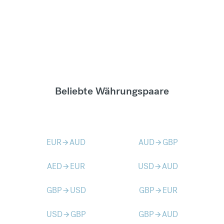
Beliebte Währungspaare
EUR
AUD
AUD
GBP
arrow_forward
arrow_forward
AED
EUR
USD
AUD
arrow_forward
arrow_forward
GBP
USD
GBP
EUR
arrow_forward
arrow_forward
USD
GBP
GBP
AUD
arrow_forward
arrow_forward