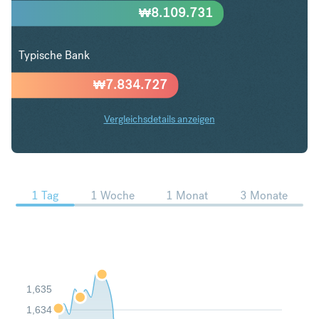
₩
8.109.731
Typische Bank
₩
7.834.727
Vergleichsdetails anzeigen
EUR in KRW Trends
1 Tag
1 Woche
1 Monat
3 Monate
1,635
1,634