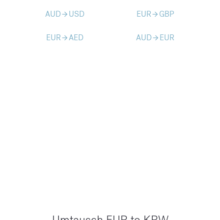
AUD
USD
EUR
GBP
arrow_forward
arrow_forward
EUR
AED
AUD
EUR
arrow_forward
arrow_forward
Umtausch EUR to KRW