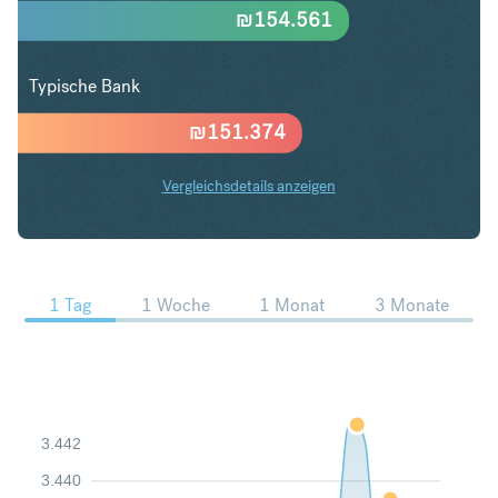
₪
154.561
Typische Bank
₪
151.374
Vergleichsdetails anzeigen
EUR in ILS Trends
1 Tag
1 Woche
1 Monat
3 Monate
3.442
3.440