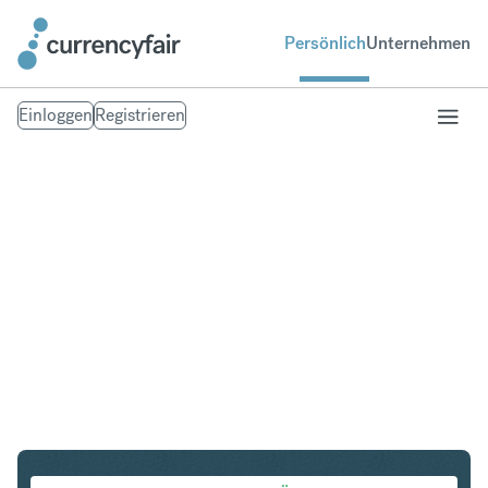
Persönlich
Unternehmen
Einloggen
Registrieren
EUR in ILS
Umtausch Euro in Israeli New Shekel