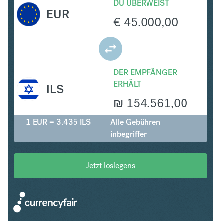
DU ÜBERWEIST
EUR
€
45.000,00
DER EMPFÄNGER
ERHÄLT
ILS
₪
154.561,00
1 EUR = 3.435 ILS
Alle Gebühren
inbegriffen
Jetzt loslegens