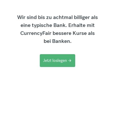
Wir sind bis zu achtmal billiger als
eine typische Bank. Erhalte mit
CurrencyFair bessere Kurse als
bei Banken.
Jetzt loslegen
arrow_forward