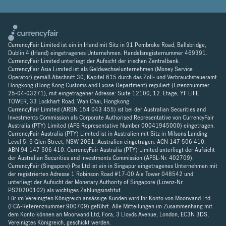
CurrencyFair Limited ist ein in Irland mit Sitz in 91 Pembroke Road, Ballsbridge,
Dublin 4 (Irland) eingetragenes Unternehmen. Handelsregisternummer 469391.
CurrencyFair Limited unterliegt der Aufsicht der irischen Zentralbank.
CurrencyFair Asia Limited ist als Geldwechselunternehmen (Money Service
Operator) gemäß Abschnitt 30, Kapitel 615 durch das Zoll- und Verbrauchsteueramt
Hongkong (Hong Kong Customs and Excise Department) reguliert (Lizenznummer
25-04-03271), mit eingetragener Adresse: Suite 12100, 12. Etage, YF LIFE
TOWER, 33 Lockhart Road, Wan Chai, Hongkong.
CurrencyFair Limited (ARBN 154 043 455) ist bei der Australian Securities and
Investments Commission als Corporate Authorised Representative von CurrencyFair
Australia (PTY) Limited (AFS Representative Number 00041945000) eingetragen.
CurrencyFair Australia (PTY) Limited ist in Australien mit Sitz in Milsons Landing
Level 5, 6 Glen Street, NSW 2061, Australien eingetragen. ACN 147 506 410,
ABN 94 147 506 410. CurrencyFair Australia (PTY) Limited unterliegt der Aufsicht
der Australian Securities and Investments Commission (AFSL-Nr. 402709).
CurrencyFair (Singapore) Pte Ltd ist ein in Singapur eingetragenes Unternehmen mit
der registrierten Adresse 1 Robinson Road #17-00 Aia Tower 048542 und
unterliegt der Aufsicht der Monetary Authority of Singapore (Lizenz-Nr.
PS20200102) als wichtiges Zahlungsinstitut.
Für im Vereinigten Königreich ansässige Kunden wird Ihr Konto von Moorwand Ltd
(FCA-Referenznummer 900709) geführt. Alle Mitteilungen im Zusammenhang mit
dem Konto können an Moorwand Ltd, Fora, 3 Lloyds Avenue, London, EC3N 3DS,
Vereinigtes Königreich, geschickt werden.