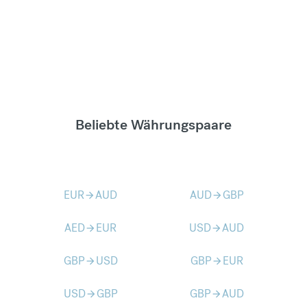
Beliebte Währungspaare
EUR
AUD
AUD
GBP
arrow_forward
arrow_forward
AED
EUR
USD
AUD
arrow_forward
arrow_forward
GBP
USD
GBP
EUR
arrow_forward
arrow_forward
USD
GBP
GBP
AUD
arrow_forward
arrow_forward