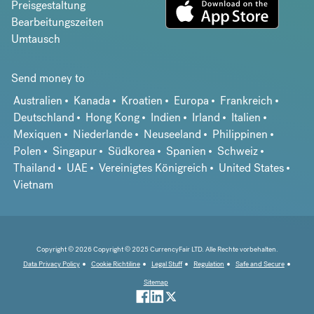
Preisgestaltung
Bearbeitungszeiten
Umtausch
Send money to
Australien
Kanada
Kroatien
Europa
Frankreich
Deutschland
Hong Kong
Indien
Irland
Italien
Mexiquen
Niederlande
Neuseeland
Philippinen
Polen
Singapur
Südkorea
Spanien
Schweiz
Thailand
UAE
Vereinigtes Königreich
United States
Vietnam
Copyright © 2026 Copyright © 2025 CurrencyFair LTD. Alle Rechte vorbehalten.
Data Privacy Policy
Cookie Richtiline
Legal Stuff
Regulation
Safe and Secure
Sitemap