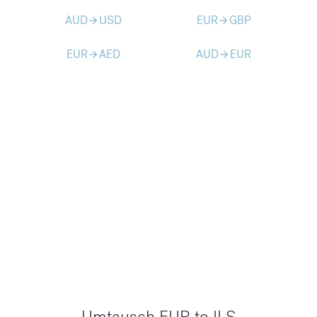
AUD
USD
EUR
GBP
arrow_forward
arrow_forward
EUR
AED
AUD
EUR
arrow_forward
arrow_forward
Umtausch EUR to ILS