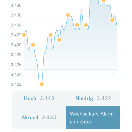
3.438
3.436
3.434
3.432
3.430
3.428
3.426
3.424
3.422
Hoch
3.443
Niedrig
3.422
Wechselkurs-Alarm
Aktuell
3.435
einrichten