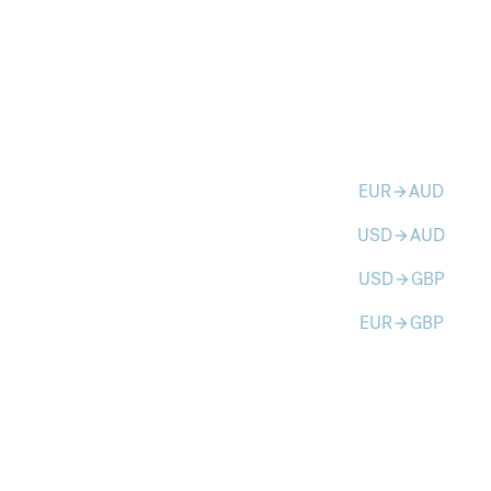
EUR
AUD
arrow_forward
USD
AUD
arrow_forward
USD
GBP
arrow_forward
EUR
GBP
arrow_forward