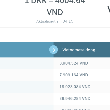
1 DKK = 4004.64
VND
Aktualisiert am
04:15
Vietnamese dong
3.904.524
VND
7.909.164
VND
19.923.084
VND
39.946.284
VND