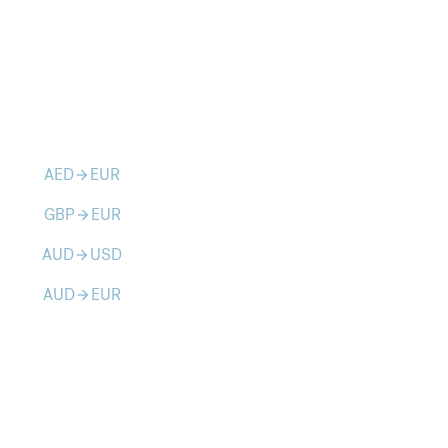
AED
EUR
arrow_forward
GBP
EUR
arrow_forward
AUD
USD
arrow_forward
AUD
EUR
arrow_forward