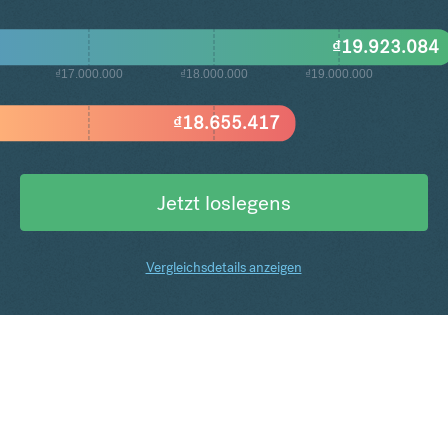
₫
19.923.084
₫17.000.000
₫18.000.000
₫19.000.000
₫
18.655.417
Jetzt loslegens
Vergleichsdetails anzeigen