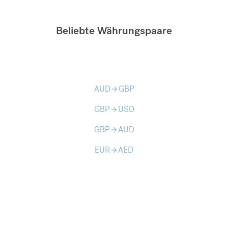
Beliebte Währungspaare
AUD
GBP
arrow_forward
GBP
USD
arrow_forward
GBP
AUD
arrow_forward
EUR
AED
arrow_forward