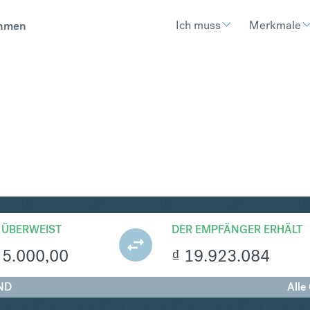
Ich muss
Merkmale
hmen
ND
Umtausch Dänische Krone
 ÜBERWEIST
DER EMPFÄNGER ERHÄLT
5.000,00
₫
19.923.084
ND
Alle