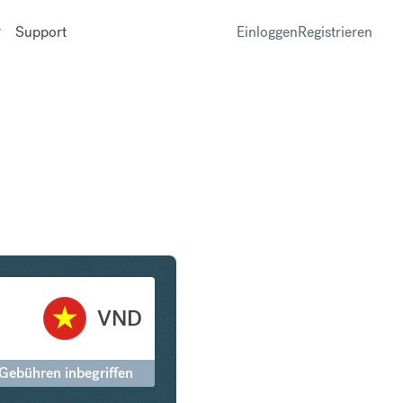
Support
Einloggen
Registrieren
 in Vietnamese Dong
VND
 Gebühren inbegriffen