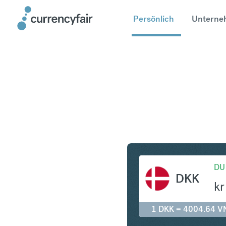
Persönlich
Unterne
DKK in V
DU
DKK
kr
1 DKK = 4004.64 V