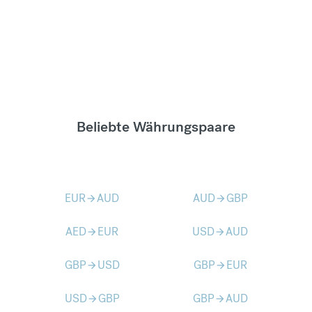
Beliebte Währungspaare
EUR
AUD
AUD
GBP
arrow_forward
arrow_forward
AED
EUR
USD
AUD
arrow_forward
arrow_forward
GBP
USD
GBP
EUR
arrow_forward
arrow_forward
USD
GBP
GBP
AUD
arrow_forward
arrow_forward