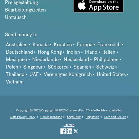
Preisgestaltung
Bearbeitungszeiten
Umtausch
Send money to
Australien
Kanada
Kroatien
Europa
Frankreich
Deutschland
Hong Kong
Indien
Irland
Italien
Mexiquen
Niederlande
Neuseeland
Philippinen
Polen
Singapur
Südkorea
Spanien
Schweiz
Thailand
UAE
Vereinigtes Königreich
United States
Vietnam
Copyright © 2026 Copyright © 2025 CurrencyFair LTD. Alle Rechte vorbehalten.
Data Privacy Policy
Cookie Richtiline
Legal Stuff
Regulation
Safe and Secure
Sitemap