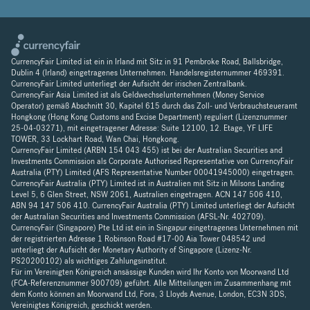
CurrencyFair Limited ist ein in Irland mit Sitz in 91 Pembroke Road, Ballsbridge,
Dublin 4 (Irland) eingetragenes Unternehmen. Handelsregisternummer 469391.
CurrencyFair Limited unterliegt der Aufsicht der irischen Zentralbank.
CurrencyFair Asia Limited ist als Geldwechselunternehmen (Money Service
Operator) gemäß Abschnitt 30, Kapitel 615 durch das Zoll- und Verbrauchsteueramt
Hongkong (Hong Kong Customs and Excise Department) reguliert (Lizenznummer
25-04-03271), mit eingetragener Adresse: Suite 12100, 12. Etage, YF LIFE
TOWER, 33 Lockhart Road, Wan Chai, Hongkong.
CurrencyFair Limited (ARBN 154 043 455) ist bei der Australian Securities and
Investments Commission als Corporate Authorised Representative von CurrencyFair
Australia (PTY) Limited (AFS Representative Number 00041945000) eingetragen.
CurrencyFair Australia (PTY) Limited ist in Australien mit Sitz in Milsons Landing
Level 5, 6 Glen Street, NSW 2061, Australien eingetragen. ACN 147 506 410,
ABN 94 147 506 410. CurrencyFair Australia (PTY) Limited unterliegt der Aufsicht
der Australian Securities and Investments Commission (AFSL-Nr. 402709).
CurrencyFair (Singapore) Pte Ltd ist ein in Singapur eingetragenes Unternehmen mit
der registrierten Adresse 1 Robinson Road #17-00 Aia Tower 048542 und
unterliegt der Aufsicht der Monetary Authority of Singapore (Lizenz-Nr.
PS20200102) als wichtiges Zahlungsinstitut.
Für im Vereinigten Königreich ansässige Kunden wird Ihr Konto von Moorwand Ltd
(FCA-Referenznummer 900709) geführt. Alle Mitteilungen im Zusammenhang mit
dem Konto können an Moorwand Ltd, Fora, 3 Lloyds Avenue, London, EC3N 3DS,
Vereinigtes Königreich, geschickt werden.