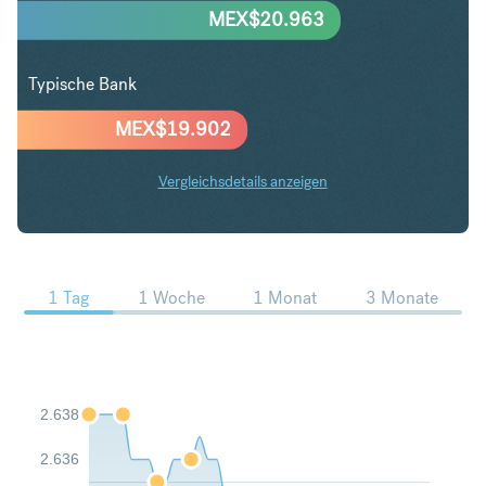
MEX$
20.963
Typische Bank
MEX$
19.902
Vergleichsdetails anzeigen
DKK in MXN Trends
1 Tag
1 Woche
1 Monat
3 Monate
2.638
2.636