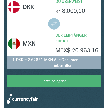
DU ÜBERWEIST
DKK
kr
8.000,00
DER EMPFÄNGER
ERHÄLT
MXN
MEX$
20.963,16
1 DKK = 2.62861 MXN
Alle Gebühren
inbegriffen
Jetzt loslegens