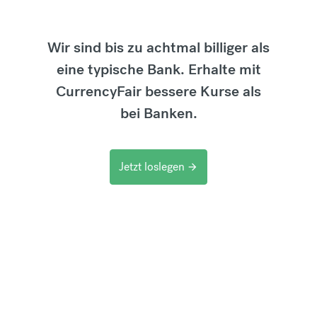
Wir sind bis zu achtmal billiger als
eine typische Bank. Erhalte mit
CurrencyFair bessere Kurse als
bei Banken.
Jetzt loslegen
arrow_forward