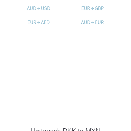
AUD
USD
EUR
GBP
arrow_forward
arrow_forward
EUR
AED
AUD
EUR
arrow_forward
arrow_forward
Umtausch DKK to MXN