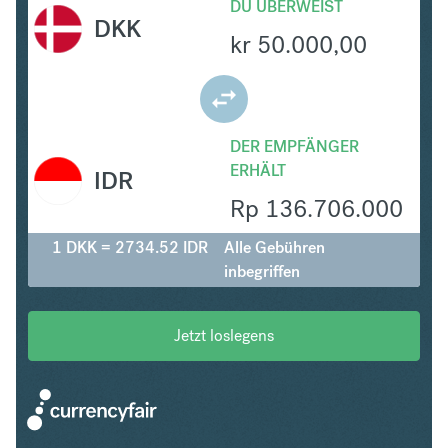
DU ÜBERWEIST
DKK
kr
50.000,00
DER EMPFÄNGER
ERHÄLT
IDR
Rp
136.706.000
1 DKK = 2734.52 IDR
Alle Gebühren
inbegriffen
Jetzt loslegens