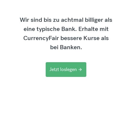
Wir sind bis zu achtmal billiger als
eine typische Bank. Erhalte mit
CurrencyFair bessere Kurse als
bei Banken.
Jetzt loslegen
arrow_forward