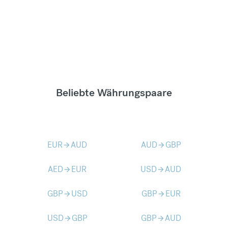
Beliebte Währungspaare
EUR
AUD
AUD
GBP
arrow_forward
arrow_forward
AED
EUR
USD
AUD
arrow_forward
arrow_forward
GBP
USD
GBP
EUR
arrow_forward
arrow_forward
USD
GBP
GBP
AUD
arrow_forward
arrow_forward