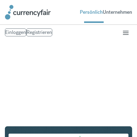
Persönlich
Unternehmen
Einloggen
Registrieren
DKK in IDR
Umtausch Dänische Krone in Indonesian Rupiah