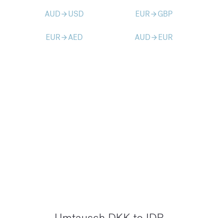
AUD
USD
EUR
GBP
arrow_forward
arrow_forward
EUR
AED
AUD
EUR
arrow_forward
arrow_forward
Umtausch DKK to IDR