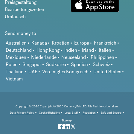
Preisgestaltung
Bearbeitungszeiten
Umtausch
Send money to
Australien
Kanada
Kroatien
Europa
Frankreich
Deutschland
Hong Kong
Indien
Irland
Italien
Mexiquen
Niederlande
Neuseeland
Philippinen
Polen
Singapur
Südkorea
Spanien
Schweiz
Thailand
UAE
Vereinigtes Königreich
United States
Vietnam
Copyright © 2026 Copyright © 2025 CurrencyFair LTD. Alle Rechte vorbehalten.
Data Privacy Policy
Cookie Richtiline
Legal Stuff
Regulation
Safe and Secure
Sitemap