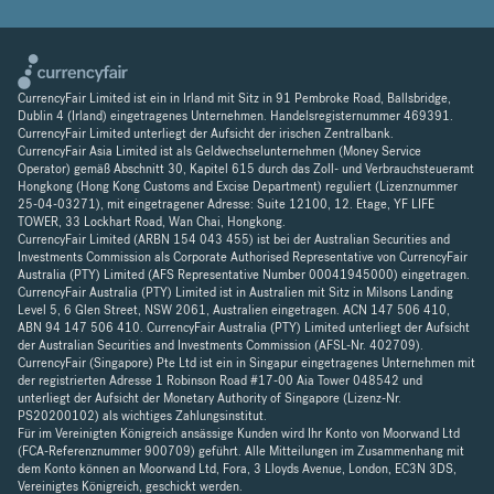
CurrencyFair Limited ist ein in Irland mit Sitz in 91 Pembroke Road, Ballsbridge,
Dublin 4 (Irland) eingetragenes Unternehmen. Handelsregisternummer 469391.
CurrencyFair Limited unterliegt der Aufsicht der irischen Zentralbank.
CurrencyFair Asia Limited ist als Geldwechselunternehmen (Money Service
Operator) gemäß Abschnitt 30, Kapitel 615 durch das Zoll- und Verbrauchsteueramt
Hongkong (Hong Kong Customs and Excise Department) reguliert (Lizenznummer
25-04-03271), mit eingetragener Adresse: Suite 12100, 12. Etage, YF LIFE
TOWER, 33 Lockhart Road, Wan Chai, Hongkong.
CurrencyFair Limited (ARBN 154 043 455) ist bei der Australian Securities and
Investments Commission als Corporate Authorised Representative von CurrencyFair
Australia (PTY) Limited (AFS Representative Number 00041945000) eingetragen.
CurrencyFair Australia (PTY) Limited ist in Australien mit Sitz in Milsons Landing
Level 5, 6 Glen Street, NSW 2061, Australien eingetragen. ACN 147 506 410,
ABN 94 147 506 410. CurrencyFair Australia (PTY) Limited unterliegt der Aufsicht
der Australian Securities and Investments Commission (AFSL-Nr. 402709).
CurrencyFair (Singapore) Pte Ltd ist ein in Singapur eingetragenes Unternehmen mit
der registrierten Adresse 1 Robinson Road #17-00 Aia Tower 048542 und
unterliegt der Aufsicht der Monetary Authority of Singapore (Lizenz-Nr.
PS20200102) als wichtiges Zahlungsinstitut.
Für im Vereinigten Königreich ansässige Kunden wird Ihr Konto von Moorwand Ltd
(FCA-Referenznummer 900709) geführt. Alle Mitteilungen im Zusammenhang mit
dem Konto können an Moorwand Ltd, Fora, 3 Lloyds Avenue, London, EC3N 3DS,
Vereinigtes Königreich, geschickt werden.