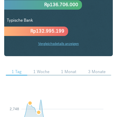
Rp
136.706.000
Typische Bank
Rp
132.995.199
Vergleichsdetails anzeigen
DKK in IDR Trends
1 Tag
1 Woche
1 Monat
3 Monate
2,748