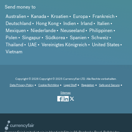
Send money to
Australien
Kanada
Kroatien
Europa
Frankreich
Deutschland
Hong Kong
Indien
Irland
Italien
Mexiquen
Niederlande
Neuseeland
Philippinen
Polen
Singapur
Südkorea
Spanien
Schweiz
Thailand
UAE
Vereinigtes Königreich
United States
Vietnam
Copyright © 2026 Copyright © 2025 CurrencyFair LTD. Alle Rechte vorbehalten.
Data Privacy Policy
Cookie Richtiline
Legal Stuff
Regulation
Safe and Secure
Sitemap