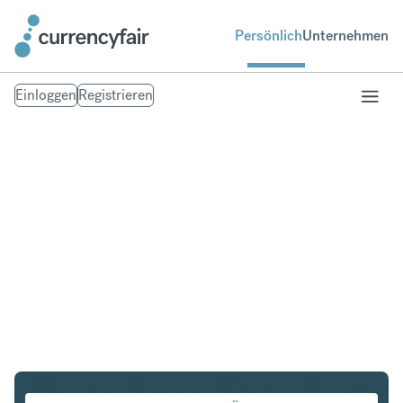
Persönlich
Unternehmen
Einloggen
Registrieren
DKK in HKD
Umtausch Dänische Krone in Hongkong-Dollar