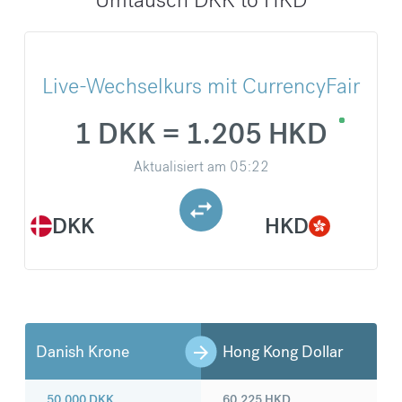
Live-Wechselkurs mit CurrencyFair
1 DKK = 1.205 HKD
Aktualisiert am
05:22
DKK
HKD
Danish Krone
Hong Kong Dollar
50.000
DKK
60.225
HKD