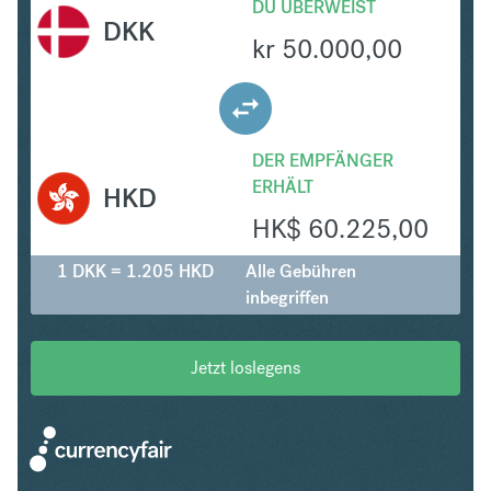
DU ÜBERWEIST
DKK
kr
50.000,00
DER EMPFÄNGER
ERHÄLT
HKD
HK$
60.225,00
1 DKK = 1.205 HKD
Alle Gebühren
inbegriffen
Jetzt loslegens