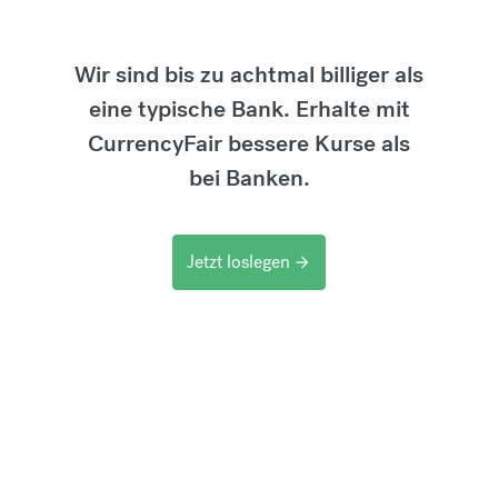
Wir sind bis zu achtmal billiger als
eine typische Bank. Erhalte mit
CurrencyFair bessere Kurse als
bei Banken.
Jetzt loslegen
arrow_forward