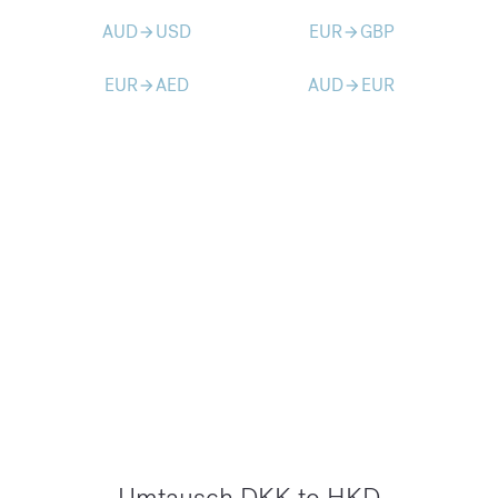
AUD
USD
EUR
GBP
arrow_forward
arrow_forward
EUR
AED
AUD
EUR
arrow_forward
arrow_forward
Umtausch DKK to HKD