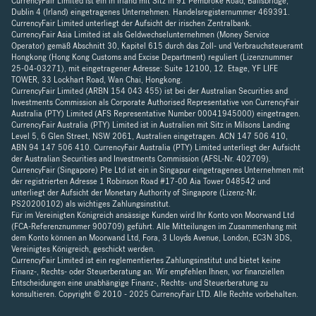
CurrencyFair Limited ist ein in Irland mit Sitz in 91 Pembroke Road, Ballsbridge,
Dublin 4 (Irland) eingetragenes Unternehmen. Handelsregisternummer 469391.
CurrencyFair Limited unterliegt der Aufsicht der irischen Zentralbank.
CurrencyFair Asia Limited ist als Geldwechselunternehmen (Money Service
Operator) gemäß Abschnitt 30, Kapitel 615 durch das Zoll- und Verbrauchsteueramt
Hongkong (Hong Kong Customs and Excise Department) reguliert (Lizenznummer
25-04-03271), mit eingetragener Adresse: Suite 12100, 12. Etage, YF LIFE
TOWER, 33 Lockhart Road, Wan Chai, Hongkong.
CurrencyFair Limited (ARBN 154 043 455) ist bei der Australian Securities and
Investments Commission als Corporate Authorised Representative von CurrencyFair
Australia (PTY) Limited (AFS Representative Number 00041945000) eingetragen.
CurrencyFair Australia (PTY) Limited ist in Australien mit Sitz in Milsons Landing
Level 5, 6 Glen Street, NSW 2061, Australien eingetragen. ACN 147 506 410,
ABN 94 147 506 410. CurrencyFair Australia (PTY) Limited unterliegt der Aufsicht
der Australian Securities and Investments Commission (AFSL-Nr. 402709).
CurrencyFair (Singapore) Pte Ltd ist ein in Singapur eingetragenes Unternehmen mit
der registrierten Adresse 1 Robinson Road #17-00 Aia Tower 048542 und
unterliegt der Aufsicht der Monetary Authority of Singapore (Lizenz-Nr.
PS20200102) als wichtiges Zahlungsinstitut.
Für im Vereinigten Königreich ansässige Kunden wird Ihr Konto von Moorwand Ltd
(FCA-Referenznummer 900709) geführt. Alle Mitteilungen im Zusammenhang mit
dem Konto können an Moorwand Ltd, Fora, 3 Lloyds Avenue, London, EC3N 3DS,
Vereinigtes Königreich, geschickt werden.
CurrencyFair Limited ist ein reglementiertes Zahlungsinstitut und bietet keine
Finanz-, Rechts- oder Steuerberatung an. Wir empfehlen Ihnen, vor finanziellen
Entscheidungen eine unabhängige Finanz-, Rechts- und Steuerberatung zu
konsultieren. Copyright © 2010 - 2025 CurrencyFair LTD. Alle Rechte vorbehalten.