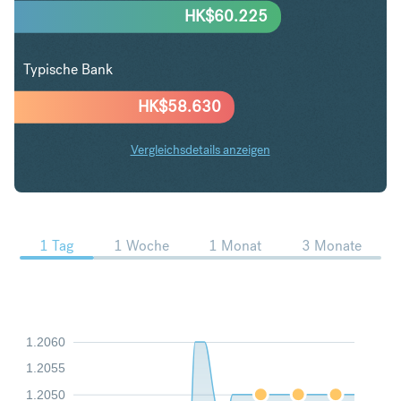
HK$
60.225
Typische Bank
HK$
58.630
Vergleichsdetails anzeigen
DKK in HKD Trends
1 Tag
1 Woche
1 Monat
3 Monate
1.2060
1.2055
1.2050