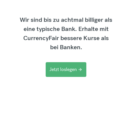
Wir sind bis zu achtmal billiger als
eine typische Bank. Erhalte mit
CurrencyFair bessere Kurse als
bei Banken.
Jetzt loslegen
arrow_forward