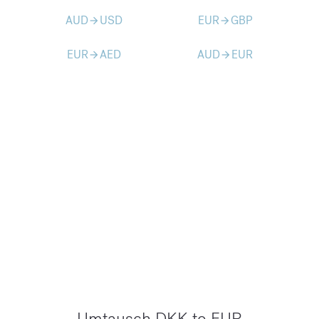
AUD
USD
EUR
GBP
arrow_forward
arrow_forward
EUR
AED
AUD
EUR
arrow_forward
arrow_forward
Umtausch DKK to EUR