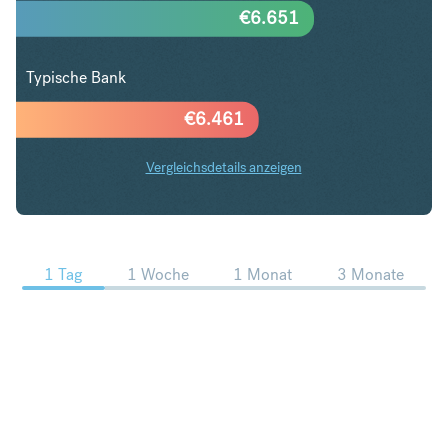
€
6.651
Typische Bank
€
6.461
Vergleichsdetails anzeigen
DKK in EUR Trends
1 Tag
1 Woche
1 Monat
3 Monate