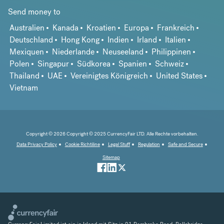
Send money to
Australien
Kanada
Kroatien
Europa
Frankreich
Deutschland
Hong Kong
Indien
Irland
Italien
Mexiquen
Niederlande
Neuseeland
Philippinen
Polen
Singapur
Südkorea
Spanien
Schweiz
Thailand
UAE
Vereinigtes Königreich
United States
Vietnam
Copyright © 2026 Copyright © 2025 CurrencyFair LTD. Alle Rechte vorbehalten.
Data Privacy Policy
Cookie Richtiline
Legal Stuff
Regulation
Safe and Secure
Sitemap