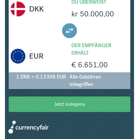
DU ÜBERWEIST
DKK
kr
50.000,00
DER EMPFÄNGER
ERHÄLT
EUR
€
6.651,00
1 DKK = 0.13308 EUR
Alle Gebühren
inbegriffen
Jetzt loslegens