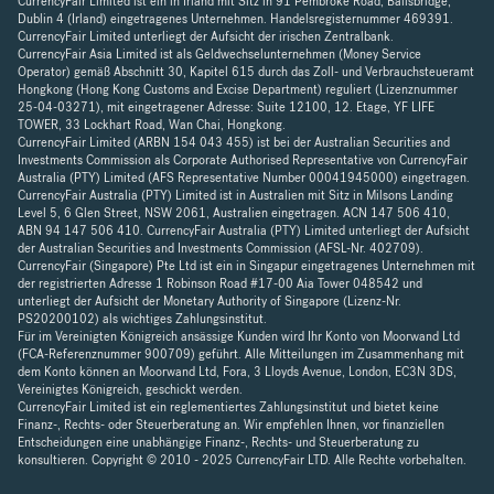
CurrencyFair Limited ist ein in Irland mit Sitz in 91 Pembroke Road, Ballsbridge,
Dublin 4 (Irland) eingetragenes Unternehmen. Handelsregisternummer 469391.
CurrencyFair Limited unterliegt der Aufsicht der irischen Zentralbank.
CurrencyFair Asia Limited ist als Geldwechselunternehmen (Money Service
Operator) gemäß Abschnitt 30, Kapitel 615 durch das Zoll- und Verbrauchsteueramt
Hongkong (Hong Kong Customs and Excise Department) reguliert (Lizenznummer
25-04-03271), mit eingetragener Adresse: Suite 12100, 12. Etage, YF LIFE
TOWER, 33 Lockhart Road, Wan Chai, Hongkong.
CurrencyFair Limited (ARBN 154 043 455) ist bei der Australian Securities and
Investments Commission als Corporate Authorised Representative von CurrencyFair
Australia (PTY) Limited (AFS Representative Number 00041945000) eingetragen.
CurrencyFair Australia (PTY) Limited ist in Australien mit Sitz in Milsons Landing
Level 5, 6 Glen Street, NSW 2061, Australien eingetragen. ACN 147 506 410,
ABN 94 147 506 410. CurrencyFair Australia (PTY) Limited unterliegt der Aufsicht
der Australian Securities and Investments Commission (AFSL-Nr. 402709).
CurrencyFair (Singapore) Pte Ltd ist ein in Singapur eingetragenes Unternehmen mit
der registrierten Adresse 1 Robinson Road #17-00 Aia Tower 048542 und
unterliegt der Aufsicht der Monetary Authority of Singapore (Lizenz-Nr.
PS20200102) als wichtiges Zahlungsinstitut.
Für im Vereinigten Königreich ansässige Kunden wird Ihr Konto von Moorwand Ltd
(FCA-Referenznummer 900709) geführt. Alle Mitteilungen im Zusammenhang mit
dem Konto können an Moorwand Ltd, Fora, 3 Lloyds Avenue, London, EC3N 3DS,
Vereinigtes Königreich, geschickt werden.
CurrencyFair Limited ist ein reglementiertes Zahlungsinstitut und bietet keine
Finanz-, Rechts- oder Steuerberatung an. Wir empfehlen Ihnen, vor finanziellen
Entscheidungen eine unabhängige Finanz-, Rechts- und Steuerberatung zu
konsultieren. Copyright © 2010 - 2025 CurrencyFair LTD. Alle Rechte vorbehalten.