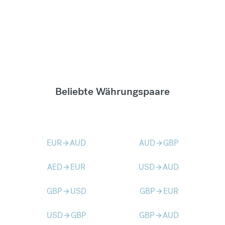
Beliebte Währungspaare
EUR
AUD
AUD
GBP
arrow_forward
arrow_forward
AED
EUR
USD
AUD
arrow_forward
arrow_forward
GBP
USD
GBP
EUR
arrow_forward
arrow_forward
USD
GBP
GBP
AUD
arrow_forward
arrow_forward