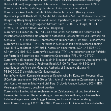
CurrencyFair Limited ist ein in Irland mit Sitz in 91 Pembroke Road, Ballsbridge,
Dublin 4 (Irland) eingetragenes Unternehmen. Handelsregisternummer 469391.
CurrencyFair Limited unterliegt der Aufsicht der irischen Zentralbank.
CurrencyFair Asia Limited ist als Geldwechselunternehmen (Money Service
Operator) gemäß Abschnitt 30, Kapitel 615 durch das Zoll- und Verbrauchsteueramt
Hongkong (Hong Kong Customs and Excise Department) reguliert (Lizenznummer
25-04-03271), mit eingetragener Adresse: Suite 12100, 12. Etage, YF LIFE
TOWER, 33 Lockhart Road, Wan Chai, Hongkong.
CurrencyFair Limited (ARBN 154 043 455) ist bei der Australian Securities and
Investments Commission als Corporate Authorised Representative von CurrencyFair
Australia (PTY) Limited (AFS Representative Number 00041945000) eingetragen.
CurrencyFair Australia (PTY) Limited ist in Australien mit Sitz in Milsons Landing
Level 5, 6 Glen Street, NSW 2061, Australien eingetragen. ACN 147 506 410,
ABN 94 147 506 410. CurrencyFair Australia (PTY) Limited unterliegt der Aufsicht
der Australian Securities and Investments Commission (AFSL-Nr. 402709).
CurrencyFair (Singapore) Pte Ltd ist ein in Singapur eingetragenes Unternehmen mit
der registrierten Adresse 1 Robinson Road #17-00 Aia Tower 048542 und
unterliegt der Aufsicht der Monetary Authority of Singapore (Lizenz-Nr.
PS20200102) als wichtiges Zahlungsinstitut.
Für im Vereinigten Königreich ansässige Kunden wird Ihr Konto von Moorwand Ltd
(FCA-Referenznummer 900709) geführt. Alle Mitteilungen im Zusammenhang mit
dem Konto können an Moorwand Ltd, Fora, 3 Lloyds Avenue, London, EC3N 3DS,
Vereinigtes Königreich, geschickt werden.
CurrencyFair Limited ist ein reglementiertes Zahlungsinstitut und bietet keine
Finanz-, Rechts- oder Steuerberatung an. Wir empfehlen Ihnen, vor finanziellen
Entscheidungen eine unabhängige Finanz-, Rechts- und Steuerberatung zu
konsultieren. Copyright © 2010 - 2025 CurrencyFair LTD. Alle Rechte vorbehalten.