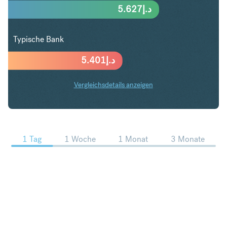
5.627
د.إ
Typische Bank
5.401
د.إ
Vergleichsdetails anzeigen
DKK in AED Trends
1 Tag
1 Woche
1 Monat
3 Monate