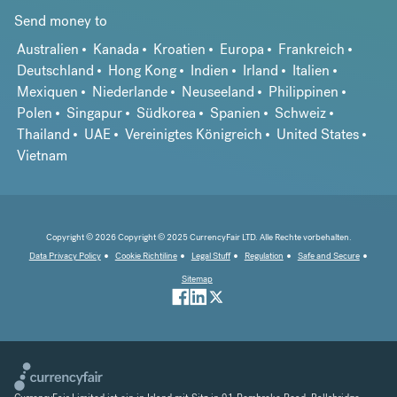
Send money to
Australien
Kanada
Kroatien
Europa
Frankreich
Deutschland
Hong Kong
Indien
Irland
Italien
Mexiquen
Niederlande
Neuseeland
Philippinen
Polen
Singapur
Südkorea
Spanien
Schweiz
Thailand
UAE
Vereinigtes Königreich
United States
Vietnam
Copyright © 2026 Copyright © 2025 CurrencyFair LTD. Alle Rechte vorbehalten.
Data Privacy Policy
Cookie Richtiline
Legal Stuff
Regulation
Safe and Secure
Sitemap