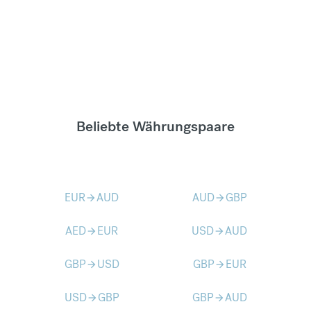
Beliebte Währungspaare
EUR
AUD
AUD
GBP
arrow_forward
arrow_forward
AED
EUR
USD
AUD
arrow_forward
arrow_forward
GBP
USD
GBP
EUR
arrow_forward
arrow_forward
USD
GBP
GBP
AUD
arrow_forward
arrow_forward