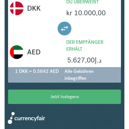
DU ÜBERWEIST
DKK
kr
10.000,00
DER EMPFÄNGER
ERHÄLT
AED
5.627,00
د.إ
1 DKK = 0.5642 AED
Alle Gebühren
inbegriffen
Jetzt loslegens