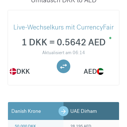
Live-Wechselkurs mit CurrencyFair
1 DKK = 0.5642 AED
Aktualisiert am
06:14
DKK
AED
Danish Krone
UAE Dirham
50.000
DKK
28.195
AED