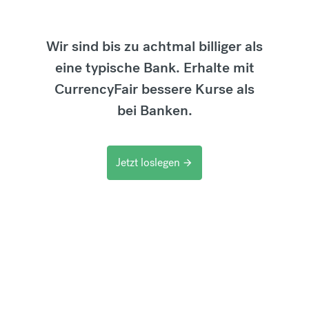
Wir sind bis zu achtmal billiger als
eine typische Bank. Erhalte mit
CurrencyFair bessere Kurse als
bei Banken.
Jetzt loslegen
arrow_forward