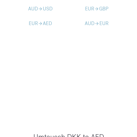
AUD
USD
EUR
GBP
arrow_forward
arrow_forward
EUR
AED
AUD
EUR
arrow_forward
arrow_forward
Umtausch DKK to AED