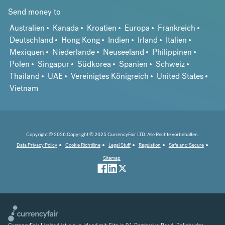
Send money to
Australien
Kanada
Kroatien
Europa
Frankreich
Deutschland
Hong Kong
Indien
Irland
Italien
Mexiquen
Niederlande
Neuseeland
Philippinen
Polen
Singapur
Südkorea
Spanien
Schweiz
Thailand
UAE
Vereinigtes Königreich
United States
Vietnam
Copyright © 2026 Copyright © 2025 CurrencyFair LTD. Alle Rechte vorbehalten.
Data Privacy Policy
Cookie Richtiline
Legal Stuff
Regulation
Safe and Secure
Sitemap