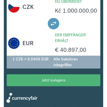
DU ÜBERWEIST
CZK
Kč
1.000.000,00
DER EMPFÄNGER
ERHÄLT
EUR
€
40.897,00
1 CZK = 0.0409 EUR
Alle Gebühren
inbegriffen
Jetzt loslegens