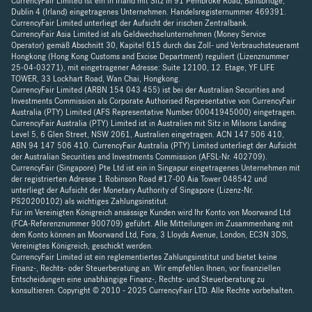
CurrencyFair Limited ist ein in Irland mit Sitz in 91 Pembroke Road, Ballsbridge,
Dublin 4 (Irland) eingetragenes Unternehmen. Handelsregisternummer 469391.
CurrencyFair Limited unterliegt der Aufsicht der irischen Zentralbank.
CurrencyFair Asia Limited ist als Geldwechselunternehmen (Money Service
Operator) gemäß Abschnitt 30, Kapitel 615 durch das Zoll- und Verbrauchsteueramt
Hongkong (Hong Kong Customs and Excise Department) reguliert (Lizenznummer
25-04-03271), mit eingetragener Adresse: Suite 12100, 12. Etage, YF LIFE
TOWER, 33 Lockhart Road, Wan Chai, Hongkong.
CurrencyFair Limited (ARBN 154 043 455) ist bei der Australian Securities and
Investments Commission als Corporate Authorised Representative von CurrencyFair
Australia (PTY) Limited (AFS Representative Number 00041945000) eingetragen.
CurrencyFair Australia (PTY) Limited ist in Australien mit Sitz in Milsons Landing
Level 5, 6 Glen Street, NSW 2061, Australien eingetragen. ACN 147 506 410,
ABN 94 147 506 410. CurrencyFair Australia (PTY) Limited unterliegt der Aufsicht
der Australian Securities and Investments Commission (AFSL-Nr. 402709).
CurrencyFair (Singapore) Pte Ltd ist ein in Singapur eingetragenes Unternehmen mit
der registrierten Adresse 1 Robinson Road #17-00 Aia Tower 048542 und
unterliegt der Aufsicht der Monetary Authority of Singapore (Lizenz-Nr.
PS20200102) als wichtiges Zahlungsinstitut.
Für im Vereinigten Königreich ansässige Kunden wird Ihr Konto von Moorwand Ltd
(FCA-Referenznummer 900709) geführt. Alle Mitteilungen im Zusammenhang mit
dem Konto können an Moorwand Ltd, Fora, 3 Lloyds Avenue, London, EC3N 3DS,
Vereinigtes Königreich, geschickt werden.
CurrencyFair Limited ist ein reglementiertes Zahlungsinstitut und bietet keine
Finanz-, Rechts- oder Steuerberatung an. Wir empfehlen Ihnen, vor finanziellen
Entscheidungen eine unabhängige Finanz-, Rechts- und Steuerberatung zu
konsultieren. Copyright © 2010 - 2025 CurrencyFair LTD. Alle Rechte vorbehalten.