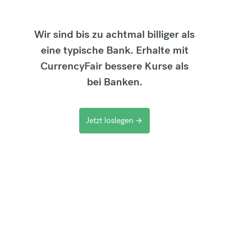
Wir sind bis zu achtmal billiger als
eine typische Bank. Erhalte mit
CurrencyFair bessere Kurse als
bei Banken.
Jetzt loslegen
arrow_forward