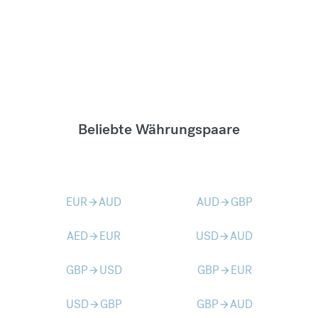
Beliebte Währungspaare
EUR
AUD
AUD
GBP
arrow_forward
arrow_forward
AED
EUR
USD
AUD
arrow_forward
arrow_forward
GBP
USD
GBP
EUR
arrow_forward
arrow_forward
USD
GBP
GBP
AUD
arrow_forward
arrow_forward