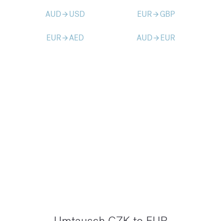
AUD
USD
EUR
GBP
arrow_forward
arrow_forward
EUR
AED
AUD
EUR
arrow_forward
arrow_forward
Umtausch CZK to EUR