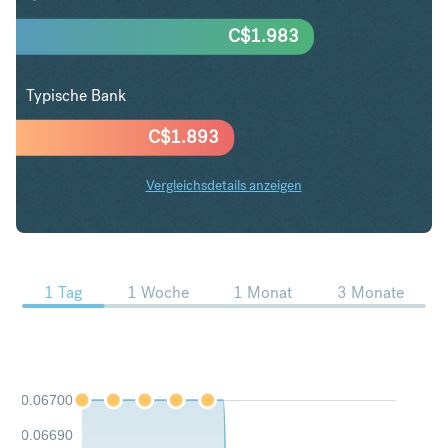
C$
1.983
Typische Bank
C$
1.893
Vergleichsdetails anzeigen
CZK in CAD Trends
1 Tag
1 Woche
1 Monat
3 Monate
0.06700
0.06690