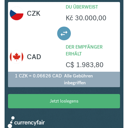
DU ÜBERWEIST
CZK
Kč
30.000,00
DER EMPFÄNGER
ERHÄLT
CAD
C$
1.983,80
1 CZK = 0.06626 CAD
Alle Gebühren
inbegriffen
Jetzt loslegens