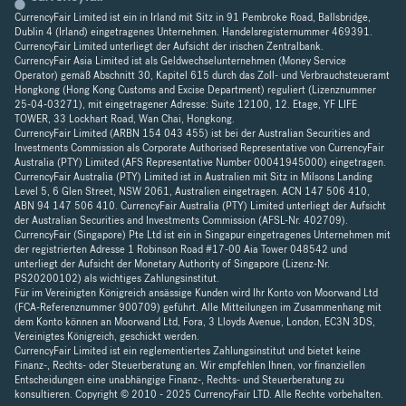
CurrencyFair Limited ist ein in Irland mit Sitz in 91 Pembroke Road, Ballsbridge,
Dublin 4 (Irland) eingetragenes Unternehmen. Handelsregisternummer 469391.
CurrencyFair Limited unterliegt der Aufsicht der irischen Zentralbank.
CurrencyFair Asia Limited ist als Geldwechselunternehmen (Money Service
Operator) gemäß Abschnitt 30, Kapitel 615 durch das Zoll- und Verbrauchsteueramt
Hongkong (Hong Kong Customs and Excise Department) reguliert (Lizenznummer
25-04-03271), mit eingetragener Adresse: Suite 12100, 12. Etage, YF LIFE
TOWER, 33 Lockhart Road, Wan Chai, Hongkong.
CurrencyFair Limited (ARBN 154 043 455) ist bei der Australian Securities and
Investments Commission als Corporate Authorised Representative von CurrencyFair
Australia (PTY) Limited (AFS Representative Number 00041945000) eingetragen.
CurrencyFair Australia (PTY) Limited ist in Australien mit Sitz in Milsons Landing
Level 5, 6 Glen Street, NSW 2061, Australien eingetragen. ACN 147 506 410,
ABN 94 147 506 410. CurrencyFair Australia (PTY) Limited unterliegt der Aufsicht
der Australian Securities and Investments Commission (AFSL-Nr. 402709).
CurrencyFair (Singapore) Pte Ltd ist ein in Singapur eingetragenes Unternehmen mit
der registrierten Adresse 1 Robinson Road #17-00 Aia Tower 048542 und
unterliegt der Aufsicht der Monetary Authority of Singapore (Lizenz-Nr.
PS20200102) als wichtiges Zahlungsinstitut.
Für im Vereinigten Königreich ansässige Kunden wird Ihr Konto von Moorwand Ltd
(FCA-Referenznummer 900709) geführt. Alle Mitteilungen im Zusammenhang mit
dem Konto können an Moorwand Ltd, Fora, 3 Lloyds Avenue, London, EC3N 3DS,
Vereinigtes Königreich, geschickt werden.
CurrencyFair Limited ist ein reglementiertes Zahlungsinstitut und bietet keine
Finanz-, Rechts- oder Steuerberatung an. Wir empfehlen Ihnen, vor finanziellen
Entscheidungen eine unabhängige Finanz-, Rechts- und Steuerberatung zu
konsultieren. Copyright © 2010 - 2025 CurrencyFair LTD. Alle Rechte vorbehalten.