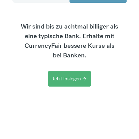
Wir sind bis zu achtmal billiger als
eine typische Bank. Erhalte mit
CurrencyFair bessere Kurse als
bei Banken.
Jetzt loslegen
arrow_forward