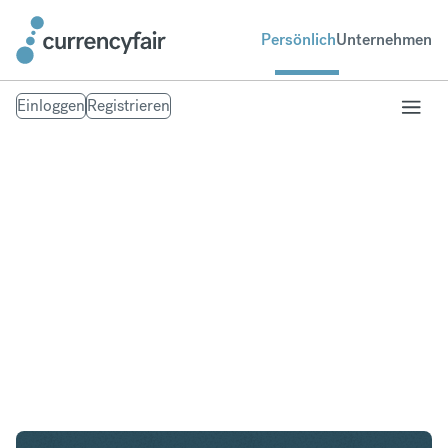
Persönlich
Unternehmen
Einloggen
Registrieren
CZK in CAD
Umtausch Tschechische Krone in Kanadischer
Dollar