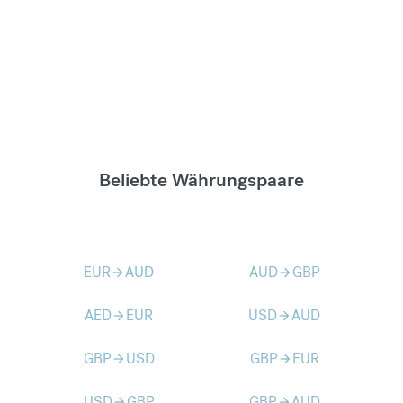
Beliebte Währungspaare
EUR
AUD
AUD
GBP
arrow_forward
arrow_forward
AED
EUR
USD
AUD
arrow_forward
arrow_forward
GBP
USD
GBP
EUR
arrow_forward
arrow_forward
USD
GBP
GBP
AUD
arrow_forward
arrow_forward