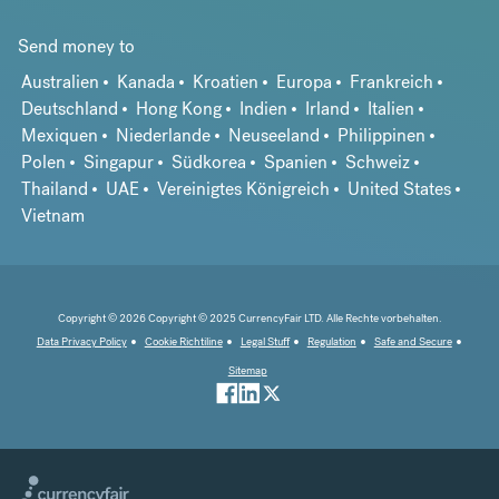
Send money to
Australien
Kanada
Kroatien
Europa
Frankreich
Deutschland
Hong Kong
Indien
Irland
Italien
Mexiquen
Niederlande
Neuseeland
Philippinen
Polen
Singapur
Südkorea
Spanien
Schweiz
Thailand
UAE
Vereinigtes Königreich
United States
Vietnam
Copyright © 2026 Copyright © 2025 CurrencyFair LTD. Alle Rechte vorbehalten.
Data Privacy Policy
Cookie Richtiline
Legal Stuff
Regulation
Safe and Secure
Sitemap