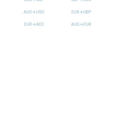
AUD
USD
EUR
GBP
arrow_forward
arrow_forward
EUR
AED
AUD
EUR
arrow_forward
arrow_forward