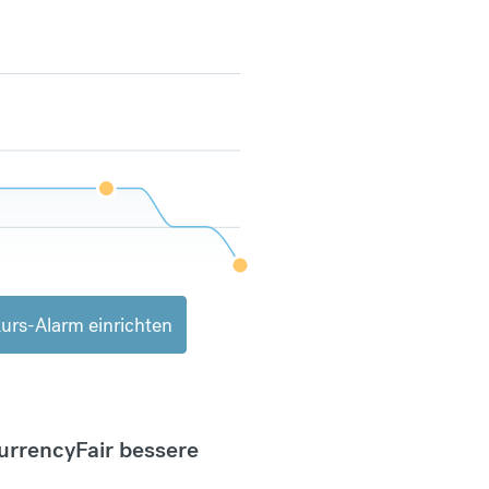
urs-Alarm einrichten
CurrencyFair bessere