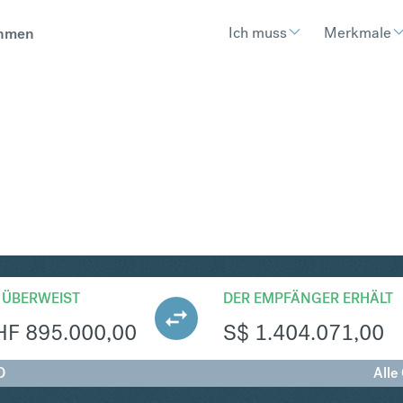
Ich muss
Merkmale
hmen
GD
Umtausch Schweizer Franke
 ÜBERWEIST
DER EMPFÄNGER ERHÄLT
HF
895.000,00
S$
1.404.071,00
D
Alle