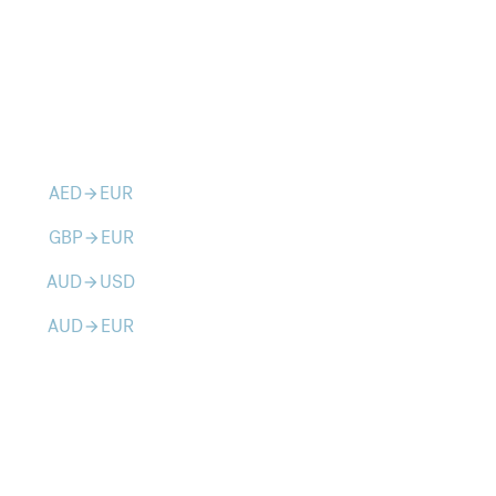
AED
EUR
arrow_forward
GBP
EUR
arrow_forward
AUD
USD
arrow_forward
AUD
EUR
arrow_forward