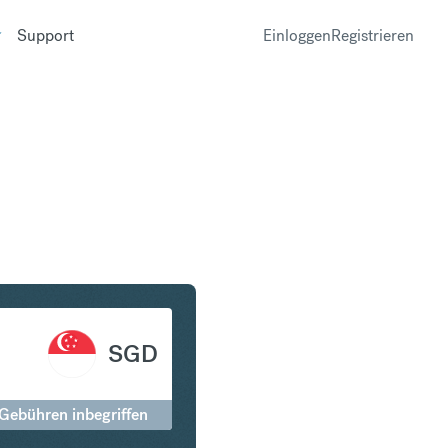
Support
Einloggen
Registrieren
n in Singapur-Dollar
SGD
 Gebühren inbegriffen