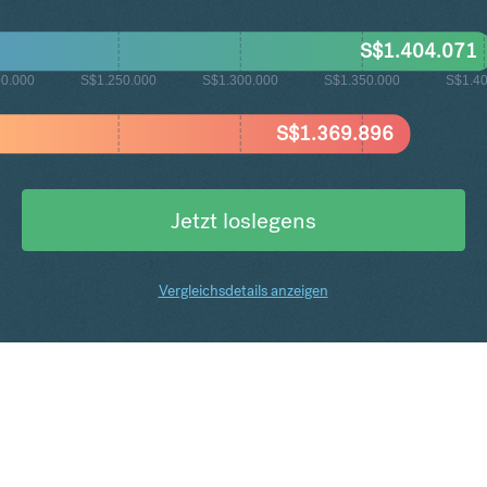
S$
1.404.071
00.000
S$1.250.000
S$1.300.000
S$1.350.000
S$1.4
S$
1.369.896
Jetzt loslegens
Vergleichsdetails anzeigen