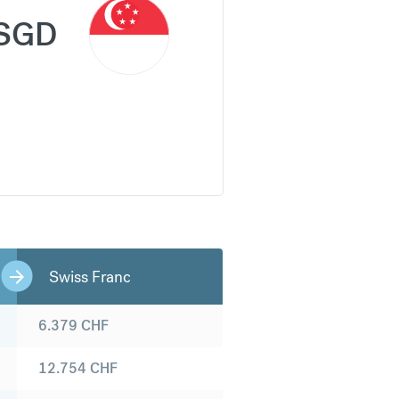
SGD
Swiss Franc
6.379
CHF
12.754
CHF