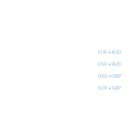
EUR
AUD
arrow_forward
USD
AUD
arrow_forward
USD
GBP
arrow_forward
EUR
GBP
arrow_forward