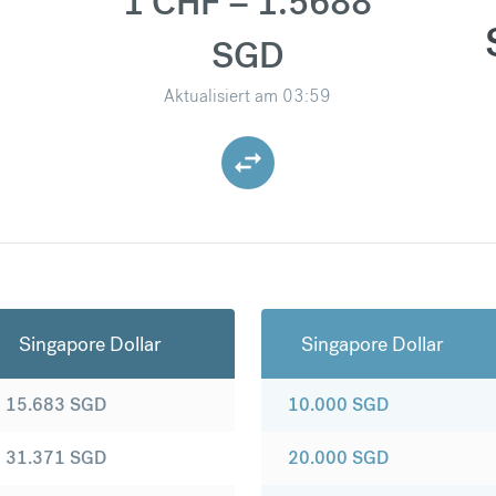
1 CHF = 1.5688
SGD
Aktualisiert am
03:59
Singapore Dollar
Singapore Dollar
15.683
SGD
10.000
SGD
31.371
SGD
20.000
SGD