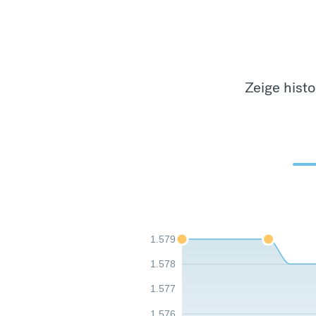
Zeige hist
1.579
1.578
1.577
1.576