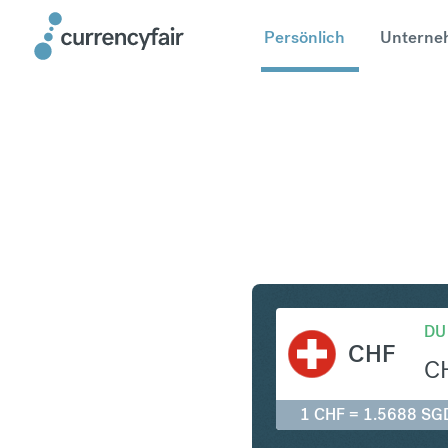
Persönlich
Unterne
CHF in S
DU
CHF
C
1 CHF = 1.5688 SG