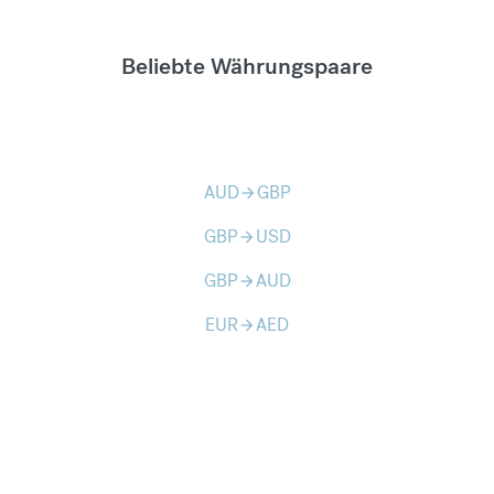
Beliebte Währungspaare
AUD
GBP
arrow_forward
GBP
USD
arrow_forward
GBP
AUD
arrow_forward
EUR
AED
arrow_forward