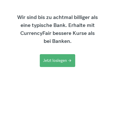
Wir sind bis zu achtmal billiger als
eine typische Bank. Erhalte mit
CurrencyFair bessere Kurse als
bei Banken.
Jetzt loslegen
arrow_forward