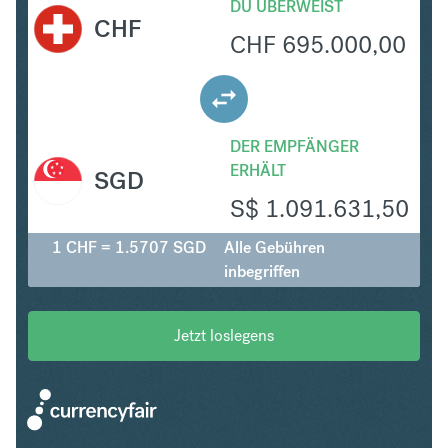
DU ÜBERWEIST
CHF
CHF
695.000,00
DER EMPFÄNGER
ERHÄLT
SGD
S$
1.091.631,50
1 CHF = 1.5707 SGD
Alle Gebühren
inbegriffen
Jetzt loslegens