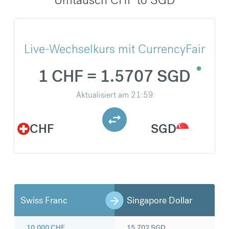
Live-Wechselkurs mit CurrencyFair
1 CHF = 1.5707 SGD
Aktualisiert am
21:59
CHF
SGD
Swiss Franc
Singapore Dollar
10.000
CHF
15.702
SGD