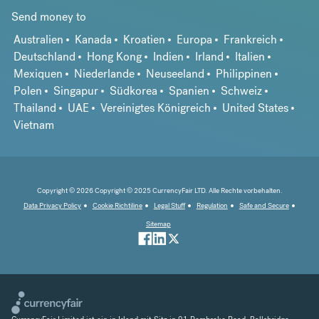
Send money to
Australien
Kanada
Kroatien
Europa
Frankreich
Deutschland
Hong Kong
Indien
Irland
Italien
Mexiquen
Niederlande
Neuseeland
Philippinen
Polen
Singapur
Südkorea
Spanien
Schweiz
Thailand
UAE
Vereinigtes Königreich
United States
Vietnam
Copyright © 2026 Copyright © 2025 CurrencyFair LTD. Alle Rechte vorbehalten.
Data Privacy Policy
Cookie Richtiline
Legal Stuff
Regulation
Safe and Secure
Sitemap