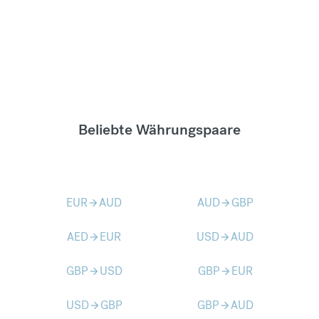
Beliebte Währungspaare
EUR
AUD
AUD
GBP
arrow_forward
arrow_forward
AED
EUR
USD
AUD
arrow_forward
arrow_forward
GBP
USD
GBP
EUR
arrow_forward
arrow_forward
USD
GBP
GBP
AUD
arrow_forward
arrow_forward