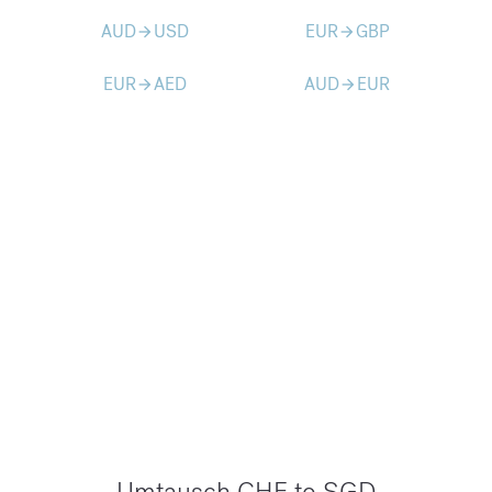
AUD
USD
EUR
GBP
arrow_forward
arrow_forward
EUR
AED
AUD
EUR
arrow_forward
arrow_forward
Umtausch CHF to SGD