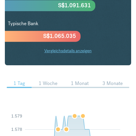
S$
1.091.631
Typische Bank
S$
1.065.035
Vergleichsdetails anzeigen
CHF in SGD Trends
1 Tag
1 Woche
1 Monat
3 Monate
1.579
1.578