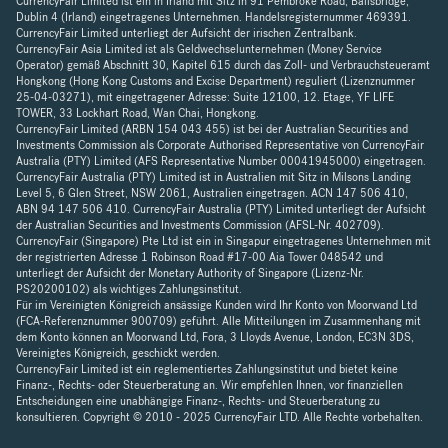
CurrencyFair Limited ist ein in Irland mit Sitz in 91 Pembroke Road, Ballsbridge,
Dublin 4 (Irland) eingetragenes Unternehmen. Handelsregisternummer 469391.
CurrencyFair Limited unterliegt der Aufsicht der irischen Zentralbank.
CurrencyFair Asia Limited ist als Geldwechselunternehmen (Money Service
Operator) gemäß Abschnitt 30, Kapitel 615 durch das Zoll- und Verbrauchsteueramt
Hongkong (Hong Kong Customs and Excise Department) reguliert (Lizenznummer
25-04-03271), mit eingetragener Adresse: Suite 12100, 12. Etage, YF LIFE
TOWER, 33 Lockhart Road, Wan Chai, Hongkong.
CurrencyFair Limited (ARBN 154 043 455) ist bei der Australian Securities and
Investments Commission als Corporate Authorised Representative von CurrencyFair
Australia (PTY) Limited (AFS Representative Number 00041945000) eingetragen.
CurrencyFair Australia (PTY) Limited ist in Australien mit Sitz in Milsons Landing
Level 5, 6 Glen Street, NSW 2061, Australien eingetragen. ACN 147 506 410,
ABN 94 147 506 410. CurrencyFair Australia (PTY) Limited unterliegt der Aufsicht
der Australian Securities and Investments Commission (AFSL-Nr. 402709).
CurrencyFair (Singapore) Pte Ltd ist ein in Singapur eingetragenes Unternehmen mit
der registrierten Adresse 1 Robinson Road #17-00 Aia Tower 048542 und
unterliegt der Aufsicht der Monetary Authority of Singapore (Lizenz-Nr.
PS20200102) als wichtiges Zahlungsinstitut.
Für im Vereinigten Königreich ansässige Kunden wird Ihr Konto von Moorwand Ltd
(FCA-Referenznummer 900709) geführt. Alle Mitteilungen im Zusammenhang mit
dem Konto können an Moorwand Ltd, Fora, 3 Lloyds Avenue, London, EC3N 3DS,
Vereinigtes Königreich, geschickt werden.
CurrencyFair Limited ist ein reglementiertes Zahlungsinstitut und bietet keine
Finanz-, Rechts- oder Steuerberatung an. Wir empfehlen Ihnen, vor finanziellen
Entscheidungen eine unabhängige Finanz-, Rechts- und Steuerberatung zu
konsultieren. Copyright © 2010 - 2025 CurrencyFair LTD. Alle Rechte vorbehalten.