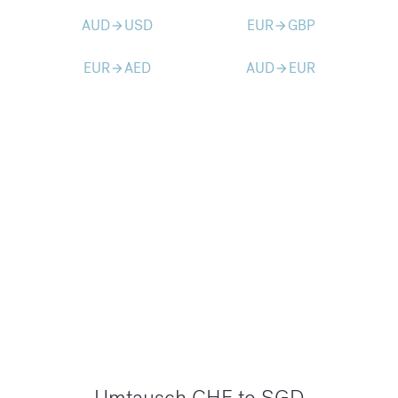
AUD
USD
EUR
GBP
arrow_forward
arrow_forward
EUR
AED
AUD
EUR
arrow_forward
arrow_forward
Umtausch CHF to SGD