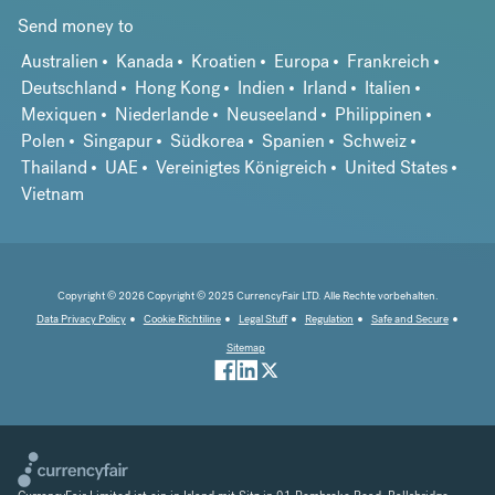
Send money to
Australien
Kanada
Kroatien
Europa
Frankreich
Deutschland
Hong Kong
Indien
Irland
Italien
Mexiquen
Niederlande
Neuseeland
Philippinen
Polen
Singapur
Südkorea
Spanien
Schweiz
Thailand
UAE
Vereinigtes Königreich
United States
Vietnam
Copyright © 2026 Copyright © 2025 CurrencyFair LTD. Alle Rechte vorbehalten.
Data Privacy Policy
Cookie Richtiline
Legal Stuff
Regulation
Safe and Secure
Sitemap