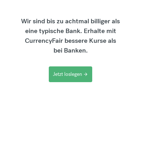
Wir sind bis zu achtmal billiger als
eine typische Bank. Erhalte mit
CurrencyFair bessere Kurse als
bei Banken.
Jetzt loslegen
arrow_forward