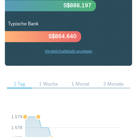
S$
886.197
Typische Bank
S$
864.640
Vergleichsdetails anzeigen
CHF in SGD Trends
1 Tag
1 Woche
1 Monat
3 Monate
1.579
1.578