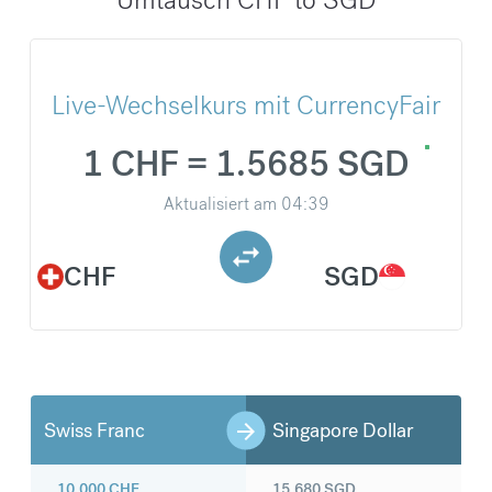
Live-Wechselkurs mit CurrencyFair
1 CHF = 1.5685 SGD
Aktualisiert am
04:39
CHF
SGD
Swiss Franc
Singapore Dollar
10.000
CHF
15.680
SGD