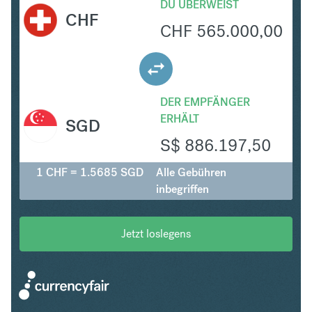
DU ÜBERWEIST
CHF
CHF
565.000,00
DER EMPFÄNGER
ERHÄLT
SGD
S$
886.197,50
1 CHF = 1.5685 SGD
Alle Gebühren
inbegriffen
Jetzt loslegens