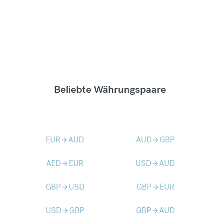
Beliebte Währungspaare
EUR
AUD
AUD
GBP
arrow_forward
arrow_forward
AED
EUR
USD
AUD
arrow_forward
arrow_forward
GBP
USD
GBP
EUR
arrow_forward
arrow_forward
USD
GBP
GBP
AUD
arrow_forward
arrow_forward