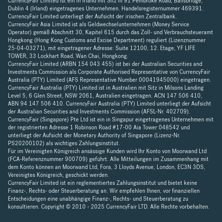
CurrencyFair Limited ist ein in Irland mit Sitz in 91 Pembroke Road, Ballsbridge,
Dublin 4 (Irland) eingetragenes Unternehmen. Handelsregisternummer 469391.
CurrencyFair Limited unterliegt der Aufsicht der irischen Zentralbank.
CurrencyFair Asia Limited ist als Geldwechselunternehmen (Money Service
Operator) gemäß Abschnitt 30, Kapitel 615 durch das Zoll- und Verbrauchsteueramt
Hongkong (Hong Kong Customs and Excise Department) reguliert (Lizenznummer
25-04-03271), mit eingetragener Adresse: Suite 12100, 12. Etage, YF LIFE
TOWER, 33 Lockhart Road, Wan Chai, Hongkong.
CurrencyFair Limited (ARBN 154 043 455) ist bei der Australian Securities and
Investments Commission als Corporate Authorised Representative von CurrencyFair
Australia (PTY) Limited (AFS Representative Number 00041945000) eingetragen.
CurrencyFair Australia (PTY) Limited ist in Australien mit Sitz in Milsons Landing
Level 5, 6 Glen Street, NSW 2061, Australien eingetragen. ACN 147 506 410,
ABN 94 147 506 410. CurrencyFair Australia (PTY) Limited unterliegt der Aufsicht
der Australian Securities and Investments Commission (AFSL-Nr. 402709).
CurrencyFair (Singapore) Pte Ltd ist ein in Singapur eingetragenes Unternehmen mit
der registrierten Adresse 1 Robinson Road #17-00 Aia Tower 048542 und
unterliegt der Aufsicht der Monetary Authority of Singapore (Lizenz-Nr.
PS20200102) als wichtiges Zahlungsinstitut.
Für im Vereinigten Königreich ansässige Kunden wird Ihr Konto von Moorwand Ltd
(FCA-Referenznummer 900709) geführt. Alle Mitteilungen im Zusammenhang mit
dem Konto können an Moorwand Ltd, Fora, 3 Lloyds Avenue, London, EC3N 3DS,
Vereinigtes Königreich, geschickt werden.
CurrencyFair Limited ist ein reglementiertes Zahlungsinstitut und bietet keine
Finanz-, Rechts- oder Steuerberatung an. Wir empfehlen Ihnen, vor finanziellen
Entscheidungen eine unabhängige Finanz-, Rechts- und Steuerberatung zu
konsultieren. Copyright © 2010 - 2025 CurrencyFair LTD. Alle Rechte vorbehalten.