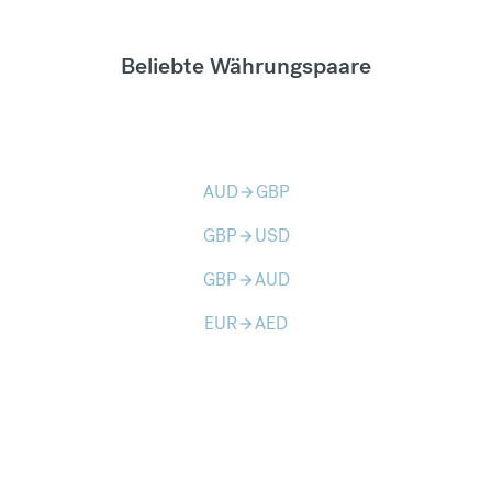
Beliebte Währungspaare
AUD
GBP
arrow_forward
GBP
USD
arrow_forward
GBP
AUD
arrow_forward
EUR
AED
arrow_forward