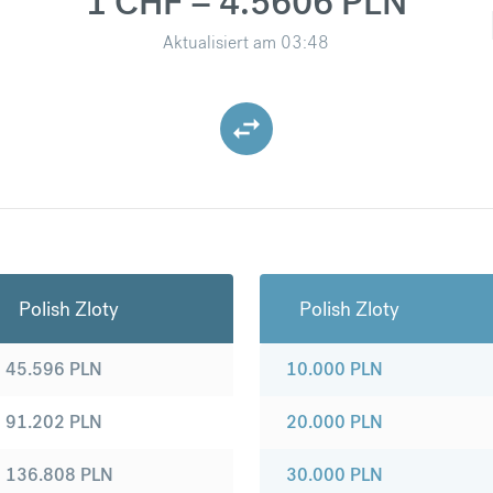
1 CHF = 4.5606 PLN
Aktualisiert am
03:48
Polish Zloty
Polish Zloty
45.596
PLN
10.000
PLN
91.202
PLN
20.000
PLN
136.808
PLN
30.000
PLN