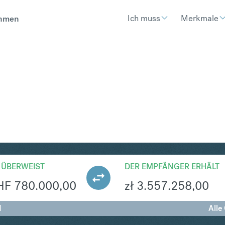
Ich muss
Merkmale
hmen
N
Umtausch Schweizer Franken
 ÜBERWEIST
DER EMPFÄNGER ERHÄLT
HF
780.000,00
zł
3.557.258,00
N
Alle