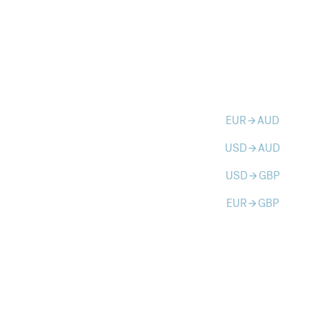
EUR
AUD
arrow_forward
USD
AUD
arrow_forward
USD
GBP
arrow_forward
EUR
GBP
arrow_forward