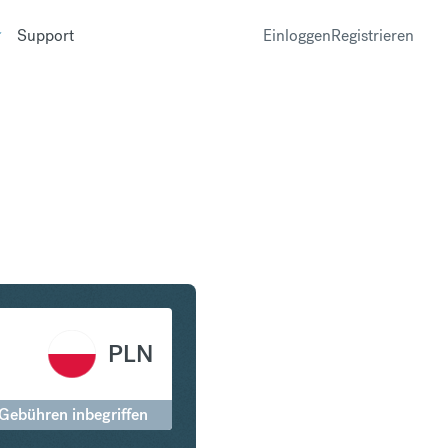
Support
Einloggen
Registrieren
 in Polnischer Zloty
PLN
 Gebühren inbegriffen