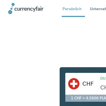
Persönlich
Unterne
CHF in PL
DU
CHF
C
1 CHF = 4.5606 PL