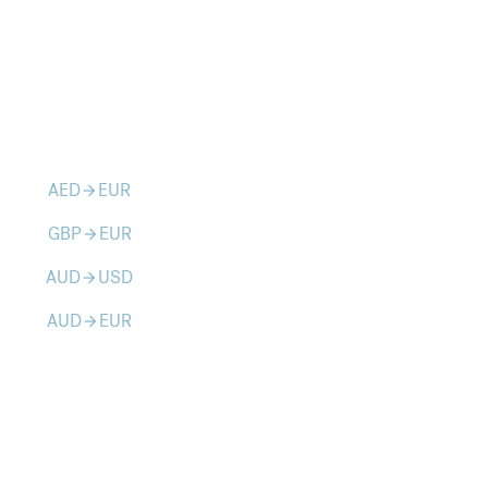
AED
EUR
arrow_forward
GBP
EUR
arrow_forward
AUD
USD
arrow_forward
AUD
EUR
arrow_forward