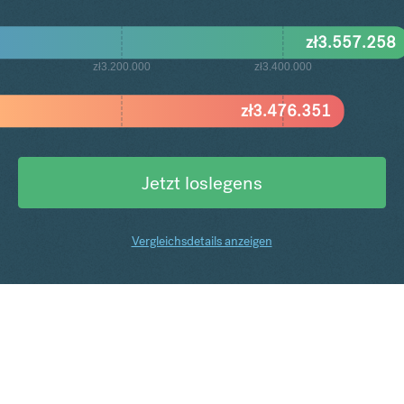
zł
3.557.258
zł3.200.000
zł3.400.000
zł
3.476.351
Jetzt loslegens
Vergleichsdetails anzeigen