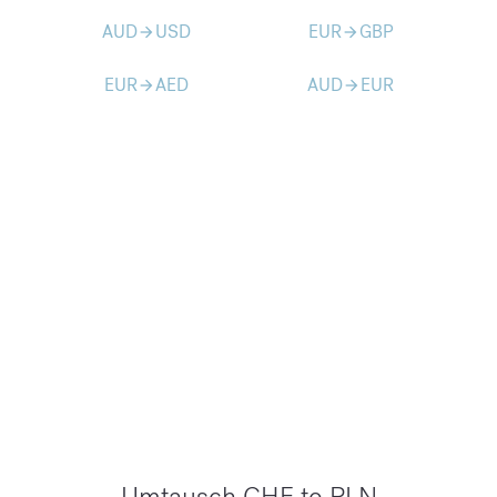
AUD
USD
EUR
GBP
arrow_forward
arrow_forward
EUR
AED
AUD
EUR
arrow_forward
arrow_forward
Umtausch CHF to PLN