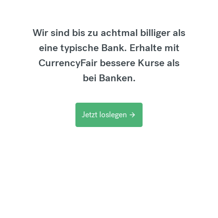
Wir sind bis zu achtmal billiger als
eine typische Bank. Erhalte mit
CurrencyFair bessere Kurse als
bei Banken.
Jetzt loslegen
arrow_forward