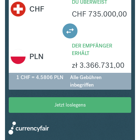
DU ÜBERWEIST
CHF
CHF
735.000,00
DER EMPFÄNGER
ERHÄLT
PLN
zł
3.366.731,00
1 CHF = 4.5806 PLN
Alle Gebühren
inbegriffen
Jetzt loslegens