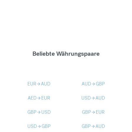
Beliebte Währungspaare
EUR
AUD
AUD
GBP
arrow_forward
arrow_forward
AED
EUR
USD
AUD
arrow_forward
arrow_forward
GBP
USD
GBP
EUR
arrow_forward
arrow_forward
USD
GBP
GBP
AUD
arrow_forward
arrow_forward