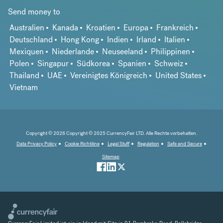
Send money to
Australien
Kanada
Kroatien
Europa
Frankreich
Deutschland
Hong Kong
Indien
Irland
Italien
Mexiquen
Niederlande
Neuseeland
Philippinen
Polen
Singapur
Südkorea
Spanien
Schweiz
Thailand
UAE
Vereinigtes Königreich
United States
Vietnam
Copyright © 2026 Copyright © 2025 CurrencyFair LTD. Alle Rechte vorbehalten.
Data Privacy Policy
Cookie Richtiline
Legal Stuff
Regulation
Safe and Secure
Sitemap