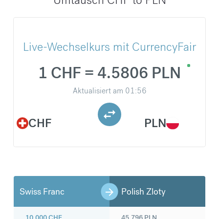
Live-Wechselkurs mit CurrencyFair
1 CHF = 4.5806 PLN
Aktualisiert am
01:56
CHF
PLN
Swiss Franc
Polish Zloty
10.000
CHF
45.796
PLN