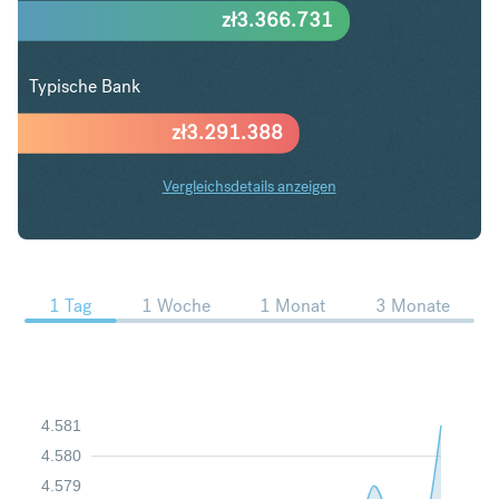
zł
3.366.731
Typische Bank
zł
3.291.388
Vergleichsdetails anzeigen
CHF in PLN Trends
1 Tag
1 Woche
1 Monat
3 Monate
4.581
4.580
4.579