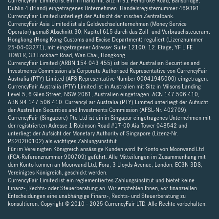
CurrencyFair Limited ist ein in Irland mit Sitz in 91 Pembroke Road, Ballsbridge,
Dublin 4 (Irland) eingetragenes Unternehmen. Handelsregisternummer 469391.
CurrencyFair Limited unterliegt der Aufsicht der irischen Zentralbank.
CurrencyFair Asia Limited ist als Geldwechselunternehmen (Money Service
Operator) gemäß Abschnitt 30, Kapitel 615 durch das Zoll- und Verbrauchsteueramt
Hongkong (Hong Kong Customs and Excise Department) reguliert (Lizenznummer
25-04-03271), mit eingetragener Adresse: Suite 12100, 12. Etage, YF LIFE
TOWER, 33 Lockhart Road, Wan Chai, Hongkong.
CurrencyFair Limited (ARBN 154 043 455) ist bei der Australian Securities and
Investments Commission als Corporate Authorised Representative von CurrencyFair
Australia (PTY) Limited (AFS Representative Number 00041945000) eingetragen.
CurrencyFair Australia (PTY) Limited ist in Australien mit Sitz in Milsons Landing
Level 5, 6 Glen Street, NSW 2061, Australien eingetragen. ACN 147 506 410,
ABN 94 147 506 410. CurrencyFair Australia (PTY) Limited unterliegt der Aufsicht
der Australian Securities and Investments Commission (AFSL-Nr. 402709).
CurrencyFair (Singapore) Pte Ltd ist ein in Singapur eingetragenes Unternehmen mit
der registrierten Adresse 1 Robinson Road #17-00 Aia Tower 048542 und
unterliegt der Aufsicht der Monetary Authority of Singapore (Lizenz-Nr.
PS20200102) als wichtiges Zahlungsinstitut.
Für im Vereinigten Königreich ansässige Kunden wird Ihr Konto von Moorwand Ltd
(FCA-Referenznummer 900709) geführt. Alle Mitteilungen im Zusammenhang mit
dem Konto können an Moorwand Ltd, Fora, 3 Lloyds Avenue, London, EC3N 3DS,
Vereinigtes Königreich, geschickt werden.
CurrencyFair Limited ist ein reglementiertes Zahlungsinstitut und bietet keine
Finanz-, Rechts- oder Steuerberatung an. Wir empfehlen Ihnen, vor finanziellen
Entscheidungen eine unabhängige Finanz-, Rechts- und Steuerberatung zu
konsultieren. Copyright © 2010 - 2025 CurrencyFair LTD. Alle Rechte vorbehalten.