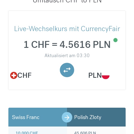
Live-Wechselkurs mit CurrencyFair
1 CHF = 4.5616 PLN
Aktualisiert am
03:30
CHF
PLN
Swiss Franc
Polish Zloty
10.000
CHF
45.606
PLN