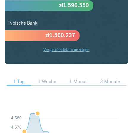
zł
1.596.550
Typische Bank
zł
1.560.237
Vergleichsdetails anzeigen
CHF in PLN Trends
1 Tag
1 Woche
1 Monat
3 Monate
4.580
4.578