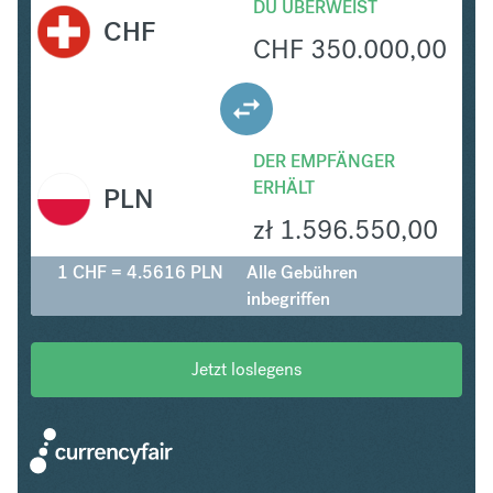
DU ÜBERWEIST
CHF
CHF
350.000,00
DER EMPFÄNGER
ERHÄLT
PLN
zł
1.596.550,00
1 CHF = 4.5616 PLN
Alle Gebühren
inbegriffen
Jetzt loslegens