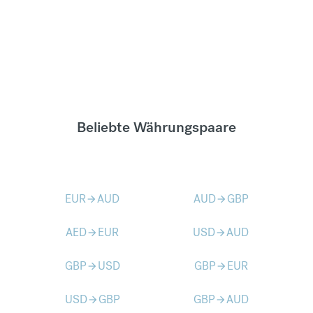
Beliebte Währungspaare
EUR
AUD
AUD
GBP
arrow_forward
arrow_forward
AED
EUR
USD
AUD
arrow_forward
arrow_forward
GBP
USD
GBP
EUR
arrow_forward
arrow_forward
USD
GBP
GBP
AUD
arrow_forward
arrow_forward