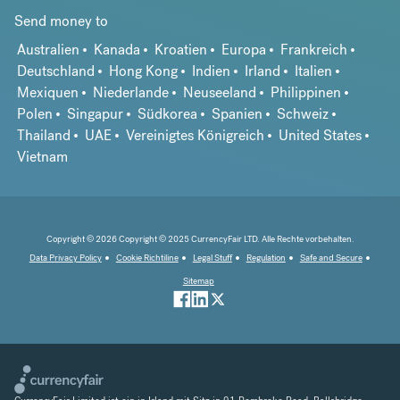
Send money to
Australien
Kanada
Kroatien
Europa
Frankreich
Deutschland
Hong Kong
Indien
Irland
Italien
Mexiquen
Niederlande
Neuseeland
Philippinen
Polen
Singapur
Südkorea
Spanien
Schweiz
Thailand
UAE
Vereinigtes Königreich
United States
Vietnam
Copyright © 2026 Copyright © 2025 CurrencyFair LTD. Alle Rechte vorbehalten.
Data Privacy Policy
Cookie Richtiline
Legal Stuff
Regulation
Safe and Secure
Sitemap