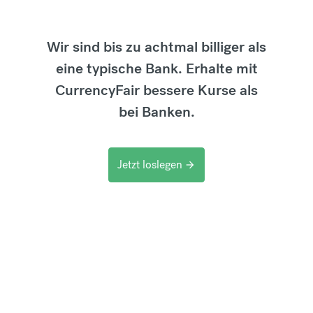
Wir sind bis zu achtmal billiger als
eine typische Bank. Erhalte mit
CurrencyFair bessere Kurse als
bei Banken.
Jetzt loslegen
arrow_forward