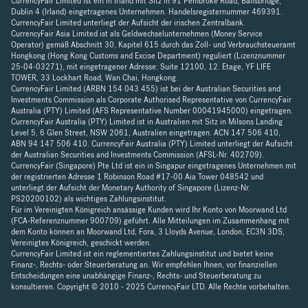
CurrencyFair Limited ist ein in Irland mit Sitz in 91 Pembroke Road, Ballsbridge,
Dublin 4 (Irland) eingetragenes Unternehmen. Handelsregisternummer 469391.
CurrencyFair Limited unterliegt der Aufsicht der irischen Zentralbank.
CurrencyFair Asia Limited ist als Geldwechselunternehmen (Money Service
Operator) gemäß Abschnitt 30, Kapitel 615 durch das Zoll- und Verbrauchsteueramt
Hongkong (Hong Kong Customs and Excise Department) reguliert (Lizenznummer
25-04-03271), mit eingetragener Adresse: Suite 12100, 12. Etage, YF LIFE
TOWER, 33 Lockhart Road, Wan Chai, Hongkong.
CurrencyFair Limited (ARBN 154 043 455) ist bei der Australian Securities and
Investments Commission als Corporate Authorised Representative von CurrencyFair
Australia (PTY) Limited (AFS Representative Number 00041945000) eingetragen.
CurrencyFair Australia (PTY) Limited ist in Australien mit Sitz in Milsons Landing
Level 5, 6 Glen Street, NSW 2061, Australien eingetragen. ACN 147 506 410,
ABN 94 147 506 410. CurrencyFair Australia (PTY) Limited unterliegt der Aufsicht
der Australian Securities and Investments Commission (AFSL-Nr. 402709).
CurrencyFair (Singapore) Pte Ltd ist ein in Singapur eingetragenes Unternehmen mit
der registrierten Adresse 1 Robinson Road #17-00 Aia Tower 048542 und
unterliegt der Aufsicht der Monetary Authority of Singapore (Lizenz-Nr.
PS20200102) als wichtiges Zahlungsinstitut.
Für im Vereinigten Königreich ansässige Kunden wird Ihr Konto von Moorwand Ltd
(FCA-Referenznummer 900709) geführt. Alle Mitteilungen im Zusammenhang mit
dem Konto können an Moorwand Ltd, Fora, 3 Lloyds Avenue, London, EC3N 3DS,
Vereinigtes Königreich, geschickt werden.
CurrencyFair Limited ist ein reglementiertes Zahlungsinstitut und bietet keine
Finanz-, Rechts- oder Steuerberatung an. Wir empfehlen Ihnen, vor finanziellen
Entscheidungen eine unabhängige Finanz-, Rechts- und Steuerberatung zu
konsultieren. Copyright © 2010 - 2025 CurrencyFair LTD. Alle Rechte vorbehalten.