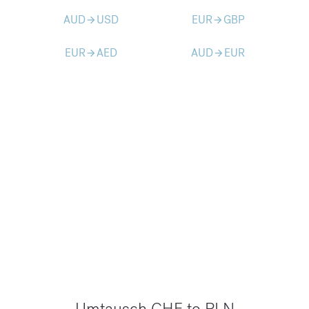
AUD
USD
EUR
GBP
arrow_forward
arrow_forward
EUR
AED
AUD
EUR
arrow_forward
arrow_forward
Umtausch CHF to PLN