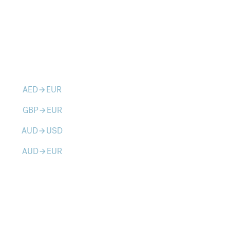
AED
EUR
arrow_forward
GBP
EUR
arrow_forward
AUD
USD
arrow_forward
AUD
EUR
arrow_forward