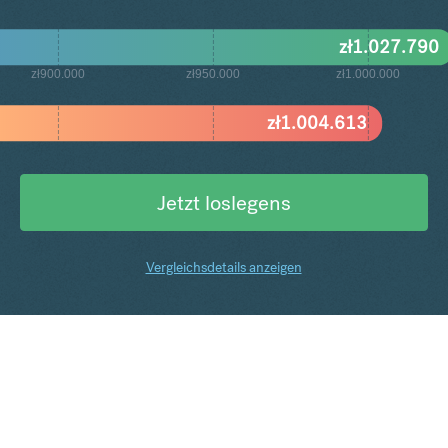
zł
1.027.790
zł900.000
zł950.000
zł1.000.000
zł
1.004.613
Jetzt loslegens
Vergleichsdetails anzeigen