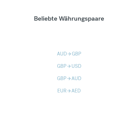
Beliebte Währungspaare
AUD
GBP
arrow_forward
GBP
USD
arrow_forward
GBP
AUD
arrow_forward
EUR
AED
arrow_forward