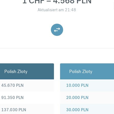
1 CHF = 4.568 PLN
Aktualisiert am
21:48
Polish Zloty
Polish Zloty
45.670
PLN
10.000
PLN
91.350
PLN
20.000
PLN
137.030
PLN
30.000
PLN