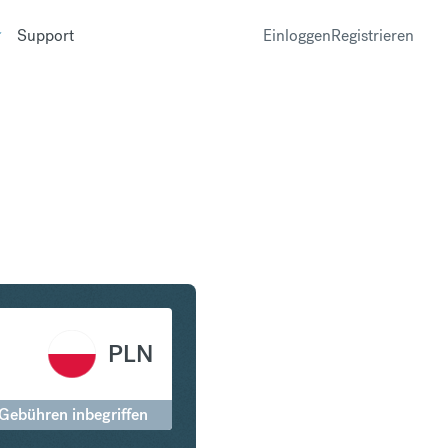
Support
Einloggen
Registrieren
 in Polnischer Zloty
PLN
 Gebühren inbegriffen