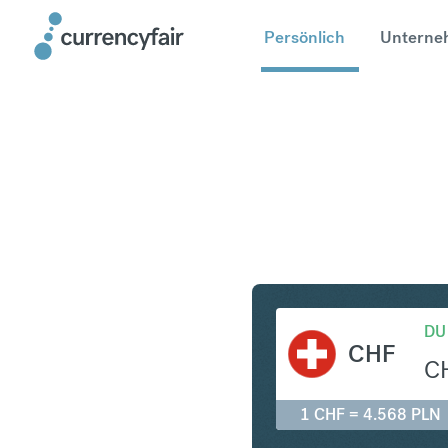
Persönlich
Unterne
CHF in PL
DU
CHF
C
1 CHF = 4.568 PLN