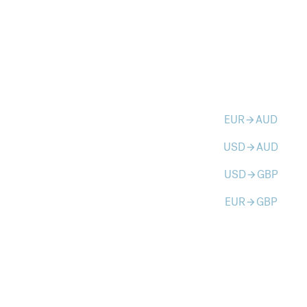
EUR
AUD
arrow_forward
USD
AUD
arrow_forward
USD
GBP
arrow_forward
EUR
GBP
arrow_forward