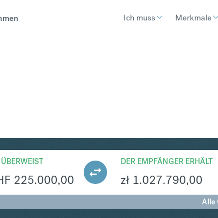
Ich muss
Merkmale
hmen
N
Umtausch Schweizer Franken
 ÜBERWEIST
DER EMPFÄNGER ERHÄLT
HF
225.000,00
zł
1.027.790,00
Alle