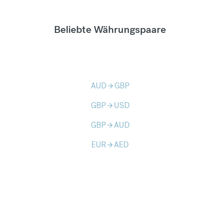
Beliebte Währungspaare
AUD
GBP
arrow_forward
GBP
USD
arrow_forward
GBP
AUD
arrow_forward
EUR
AED
arrow_forward