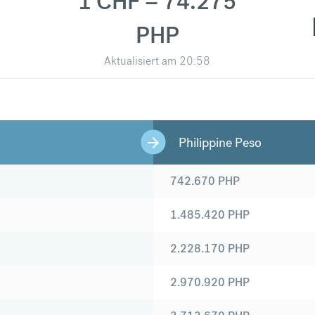
1 CHF = 74.275
PHP
Aktualisiert am
20:58
Philippine Peso
742.670
PHP
1.485.420
PHP
2.228.170
PHP
2.970.920
PHP