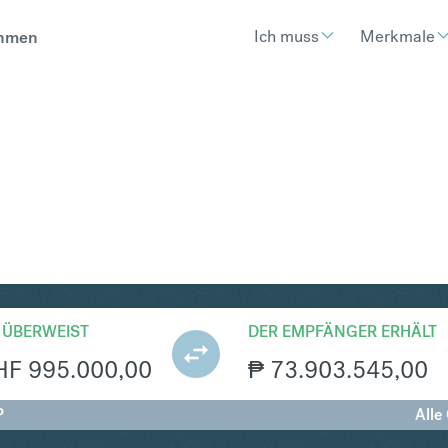
Ich muss
Merkmale
hmen
P
Umtausch Schweizer Franken in 
 ÜBERWEIST
DER EMPFÄNGER ERHÄLT
HF
995.000,00
₱
73.903.545,00
P
Alle