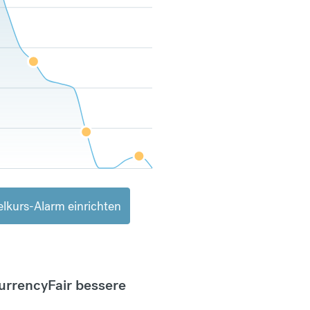
lkurs-Alarm einrichten
CurrencyFair bessere