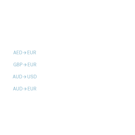
AED
EUR
arrow_forward
GBP
EUR
arrow_forward
AUD
USD
arrow_forward
AUD
EUR
arrow_forward