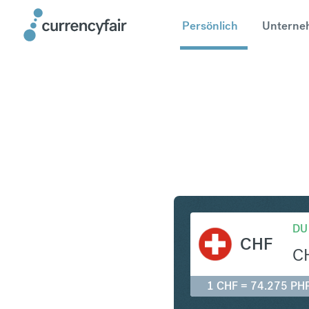
Persönlich
Unterne
CHF in PH
DU
CHF
C
1 CHF = 74.275 PH