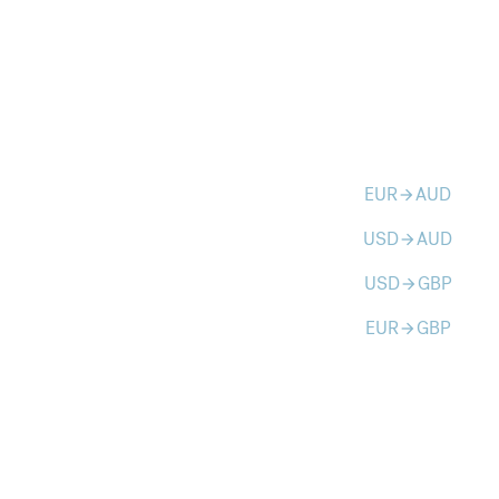
EUR
AUD
arrow_forward
USD
AUD
arrow_forward
USD
GBP
arrow_forward
EUR
GBP
arrow_forward