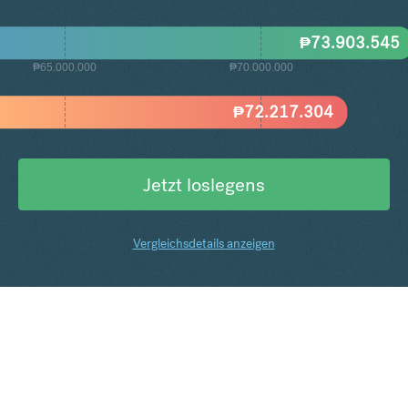
₱
73.903.545
₱65.000.000
₱70.000.000
₱
72.217.304
Jetzt loslegens
Vergleichsdetails anzeigen