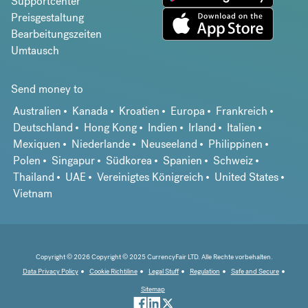
Supportcenter
Preisgestaltung
Bearbeitungszeiten
Umtausch
Send money to
Australien
Kanada
Kroatien
Europa
Frankreich
Deutschland
Hong Kong
Indien
Irland
Italien
Mexiquen
Niederlande
Neuseeland
Philippinen
Polen
Singapur
Südkorea
Spanien
Schweiz
Thailand
UAE
Vereinigtes Königreich
United States
Vietnam
Copyright © 2026 Copyright © 2025 CurrencyFair LTD. Alle Rechte vorbehalten.
Data Privacy Policy
Cookie Richtiline
Legal Stuff
Regulation
Safe and Secure
Sitemap