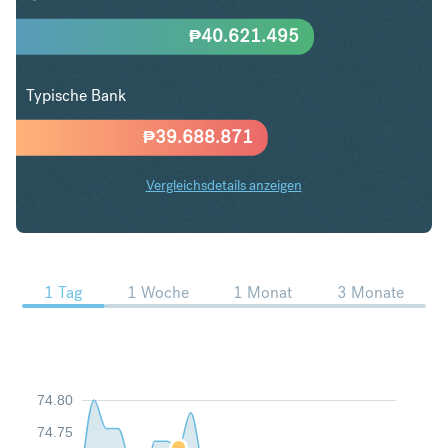
₱
40.621.495
Typische Bank
₱
39.688.871
Vergleichsdetails anzeigen
CHF in PHP Trends
1 Tag
1 Woche
1 Monat
3 Monate
74.80
74.75