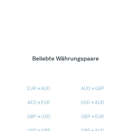
Beliebte Währungspaare
EUR
AUD
AUD
GBP
arrow_forward
arrow_forward
AED
EUR
USD
AUD
arrow_forward
arrow_forward
GBP
USD
GBP
EUR
arrow_forward
arrow_forward
USD
GBP
GBP
AUD
arrow_forward
arrow_forward