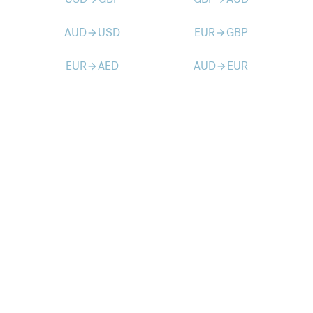
AUD
USD
EUR
GBP
arrow_forward
arrow_forward
EUR
AED
AUD
EUR
arrow_forward
arrow_forward