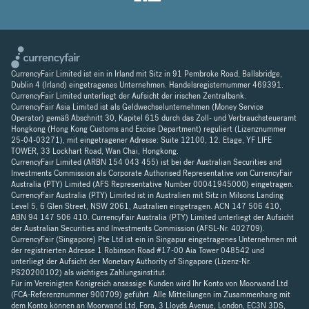
CurrencyFair Limited ist ein in Irland mit Sitz in 91 Pembroke Road, Ballsbridge,
Dublin 4 (Irland) eingetragenes Unternehmen. Handelsregisternummer 469391.
CurrencyFair Limited unterliegt der Aufsicht der irischen Zentralbank.
CurrencyFair Asia Limited ist als Geldwechselunternehmen (Money Service
Operator) gemäß Abschnitt 30, Kapitel 615 durch das Zoll- und Verbrauchsteueramt
Hongkong (Hong Kong Customs and Excise Department) reguliert (Lizenznummer
25-04-03271), mit eingetragener Adresse: Suite 12100, 12. Etage, YF LIFE
TOWER, 33 Lockhart Road, Wan Chai, Hongkong.
CurrencyFair Limited (ARBN 154 043 455) ist bei der Australian Securities and
Investments Commission als Corporate Authorised Representative von CurrencyFair
Australia (PTY) Limited (AFS Representative Number 00041945000) eingetragen.
CurrencyFair Australia (PTY) Limited ist in Australien mit Sitz in Milsons Landing
Level 5, 6 Glen Street, NSW 2061, Australien eingetragen. ACN 147 506 410,
ABN 94 147 506 410. CurrencyFair Australia (PTY) Limited unterliegt der Aufsicht
der Australian Securities and Investments Commission (AFSL-Nr. 402709).
CurrencyFair (Singapore) Pte Ltd ist ein in Singapur eingetragenes Unternehmen mit
der registrierten Adresse 1 Robinson Road #17-00 Aia Tower 048542 und
unterliegt der Aufsicht der Monetary Authority of Singapore (Lizenz-Nr.
PS20200102) als wichtiges Zahlungsinstitut.
Für im Vereinigten Königreich ansässige Kunden wird Ihr Konto von Moorwand Ltd
(FCA-Referenznummer 900709) geführt. Alle Mitteilungen im Zusammenhang mit
dem Konto können an Moorwand Ltd, Fora, 3 Lloyds Avenue, London, EC3N 3DS,