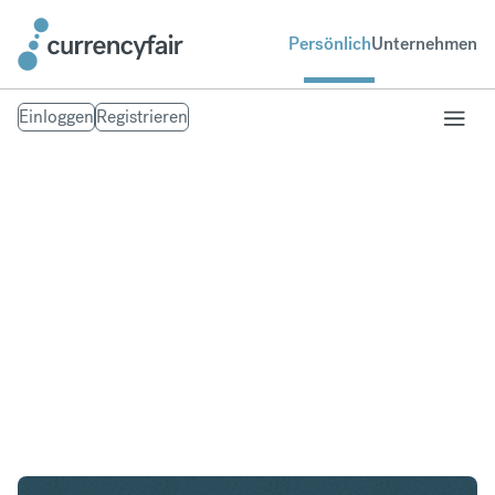
Persönlich
Unternehmen
Einloggen
Registrieren
CHF in PHP
Umtausch Schweizer Franken in Philippinischer
Peso