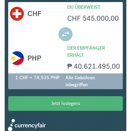
DU ÜBERWEIST
CHF
CHF
545.000,00
DER EMPFÄNGER
ERHÄLT
PHP
₱
40.621.495,00
1 CHF = 74.535 PHP
Alle Gebühren
inbegriffen
Jetzt loslegens