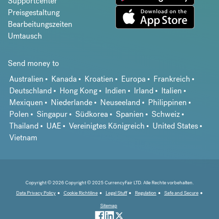
Supportcenter
Preisgestaltung
Bearbeitungszeiten
Umtausch
Send money to
Australien
Kanada
Kroatien
Europa
Frankreich
Deutschland
Hong Kong
Indien
Irland
Italien
Mexiquen
Niederlande
Neuseeland
Philippinen
Polen
Singapur
Südkorea
Spanien
Schweiz
Thailand
UAE
Vereinigtes Königreich
United States
Vietnam
Copyright © 2026 Copyright © 2025 CurrencyFair LTD. Alle Rechte vorbehalten.
Data Privacy Policy
Cookie Richtiline
Legal Stuff
Regulation
Safe and Secure
Sitemap