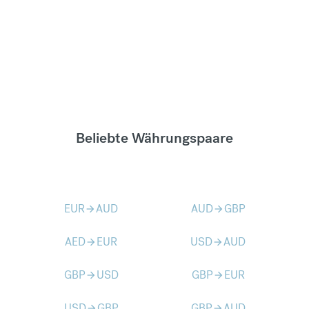
Beliebte Währungspaare
EUR
AUD
AUD
GBP
arrow_forward
arrow_forward
AED
EUR
USD
AUD
arrow_forward
arrow_forward
GBP
USD
GBP
EUR
arrow_forward
arrow_forward
USD
GBP
GBP
AUD
arrow_forward
arrow_forward