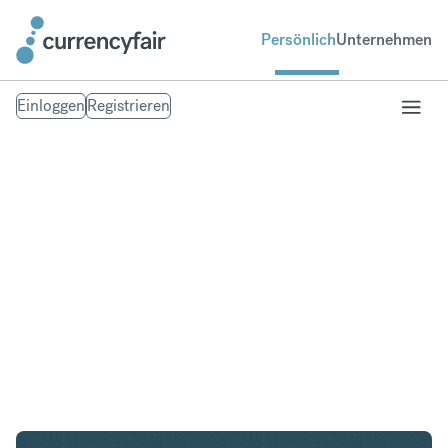
Persönlich
Unternehmen
Einloggen
Registrieren
CHF in PHP
Umtausch Schweizer Franken in Philippinischer
Peso