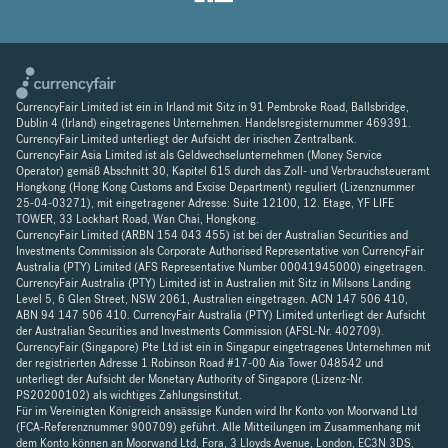
CurrencyFair Limited ist ein in Irland mit Sitz in 91 Pembroke Road, Ballsbridge,
Dublin 4 (Irland) eingetragenes Unternehmen. Handelsregisternummer 469391.
CurrencyFair Limited unterliegt der Aufsicht der irischen Zentralbank.
CurrencyFair Asia Limited ist als Geldwechselunternehmen (Money Service
Operator) gemäß Abschnitt 30, Kapitel 615 durch das Zoll- und Verbrauchsteueramt
Hongkong (Hong Kong Customs and Excise Department) reguliert (Lizenznummer
25-04-03271), mit eingetragener Adresse: Suite 12100, 12. Etage, YF LIFE
TOWER, 33 Lockhart Road, Wan Chai, Hongkong.
CurrencyFair Limited (ARBN 154 043 455) ist bei der Australian Securities and
Investments Commission als Corporate Authorised Representative von CurrencyFair
Australia (PTY) Limited (AFS Representative Number 00041945000) eingetragen.
CurrencyFair Australia (PTY) Limited ist in Australien mit Sitz in Milsons Landing
Level 5, 6 Glen Street, NSW 2061, Australien eingetragen. ACN 147 506 410,
ABN 94 147 506 410. CurrencyFair Australia (PTY) Limited unterliegt der Aufsicht
der Australian Securities and Investments Commission (AFSL-Nr. 402709).
CurrencyFair (Singapore) Pte Ltd ist ein in Singapur eingetragenes Unternehmen mit
der registrierten Adresse 1 Robinson Road #17-00 Aia Tower 048542 und
unterliegt der Aufsicht der Monetary Authority of Singapore (Lizenz-Nr.
PS20200102) als wichtiges Zahlungsinstitut.
Für im Vereinigten Königreich ansässige Kunden wird Ihr Konto von Moorwand Ltd
(FCA-Referenznummer 900709) geführt. Alle Mitteilungen im Zusammenhang mit
dem Konto können an Moorwand Ltd, Fora, 3 Lloyds Avenue, London, EC3N 3DS,