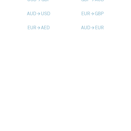
AUD
USD
EUR
GBP
arrow_forward
arrow_forward
EUR
AED
AUD
EUR
arrow_forward
arrow_forward