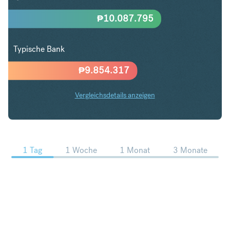
₱
10.087.795
Typische Bank
₱
9.854.317
Vergleichsdetails anzeigen
CHF in PHP Trends
1 Tag
1 Woche
1 Monat
3 Monate