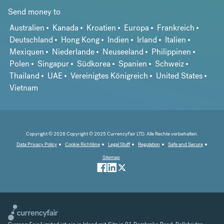
Send money to
Australien
Kanada
Kroatien
Europa
Frankreich
Deutschland
Hong Kong
Indien
Irland
Italien
Mexiquen
Niederlande
Neuseeland
Philippinen
Polen
Singapur
Südkorea
Spanien
Schweiz
Thailand
UAE
Vereinigtes Königreich
United States
Vietnam
Copyright © 2026 Copyright © 2025 CurrencyFair LTD. Alle Rechte vorbehalten.
Data Privacy Policy
Cookie Richtiline
Legal Stuff
Regulation
Safe and Secure
Sitemap