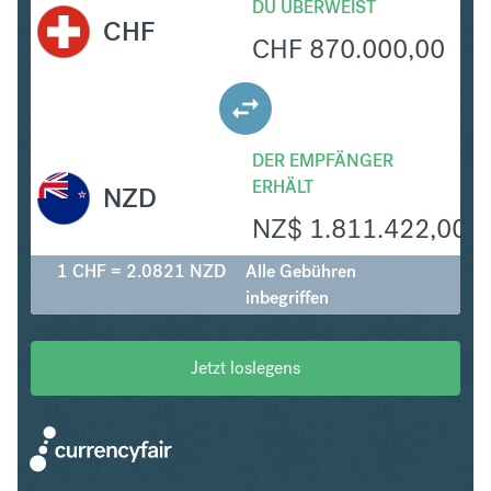
DU ÜBERWEIST
CHF
CHF
870.000,00
DER EMPFÄNGER
ERHÄLT
NZD
NZ$
1.811.422,00
1 CHF = 2.0821 NZD
Alle Gebühren
inbegriffen
Jetzt loslegens