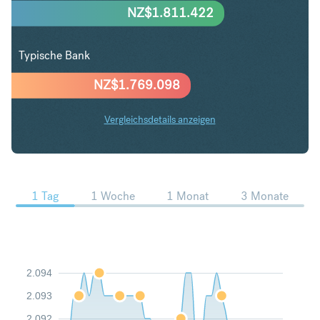
NZ$
1.811.422
Typische Bank
NZ$
1.769.098
Vergleichsdetails anzeigen
CHF in NZD Trends
1 Tag
1 Woche
1 Monat
3 Monate
2.094
2.093
2.092