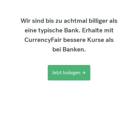
Wir sind bis zu achtmal billiger als
eine typische Bank. Erhalte mit
CurrencyFair bessere Kurse als
bei Banken.
Jetzt loslegen
arrow_forward