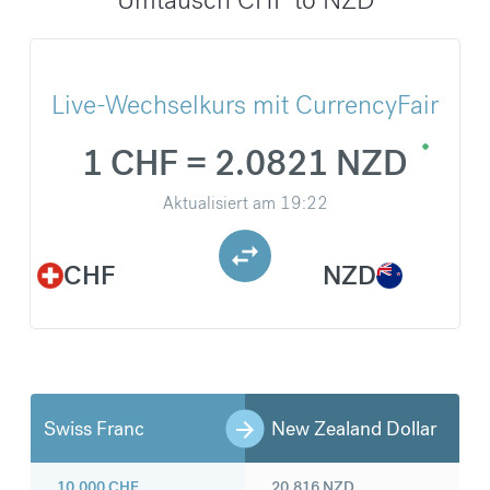
Live-Wechselkurs mit CurrencyFair
1 CHF = 2.0821 NZD
Aktualisiert am
19:22
CHF
NZD
Swiss Franc
New Zealand Dollar
10.000
CHF
20.816
NZD