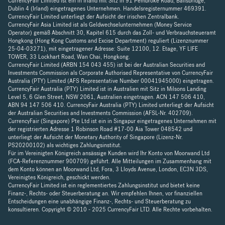
CurrencyFair Limited ist ein in Irland mit Sitz in 91 Pembroke Road, Ballsbridge,
Dublin 4 (Irland) eingetragenes Unternehmen. Handelsregisternummer 469391.
CurrencyFair Limited unterliegt der Aufsicht der irischen Zentralbank.
CurrencyFair Asia Limited ist als Geldwechselunternehmen (Money Service
Operator) gemäß Abschnitt 30, Kapitel 615 durch das Zoll- und Verbrauchsteueramt
Hongkong (Hong Kong Customs and Excise Department) reguliert (Lizenznummer
25-04-03271), mit eingetragener Adresse: Suite 12100, 12. Etage, YF LIFE
TOWER, 33 Lockhart Road, Wan Chai, Hongkong.
CurrencyFair Limited (ARBN 154 043 455) ist bei der Australian Securities and
Investments Commission als Corporate Authorised Representative von CurrencyFair
Australia (PTY) Limited (AFS Representative Number 00041945000) eingetragen.
CurrencyFair Australia (PTY) Limited ist in Australien mit Sitz in Milsons Landing
Level 5, 6 Glen Street, NSW 2061, Australien eingetragen. ACN 147 506 410,
ABN 94 147 506 410. CurrencyFair Australia (PTY) Limited unterliegt der Aufsicht
der Australian Securities and Investments Commission (AFSL-Nr. 402709).
CurrencyFair (Singapore) Pte Ltd ist ein in Singapur eingetragenes Unternehmen mit
der registrierten Adresse 1 Robinson Road #17-00 Aia Tower 048542 und
unterliegt der Aufsicht der Monetary Authority of Singapore (Lizenz-Nr.
PS20200102) als wichtiges Zahlungsinstitut.
Für im Vereinigten Königreich ansässige Kunden wird Ihr Konto von Moorwand Ltd
(FCA-Referenznummer 900709) geführt. Alle Mitteilungen im Zusammenhang mit
dem Konto können an Moorwand Ltd, Fora, 3 Lloyds Avenue, London, EC3N 3DS,
Vereinigtes Königreich, geschickt werden.
CurrencyFair Limited ist ein reglementiertes Zahlungsinstitut und bietet keine
Finanz-, Rechts- oder Steuerberatung an. Wir empfehlen Ihnen, vor finanziellen
Entscheidungen eine unabhängige Finanz-, Rechts- und Steuerberatung zu
konsultieren. Copyright © 2010 - 2025 CurrencyFair LTD. Alle Rechte vorbehalten.