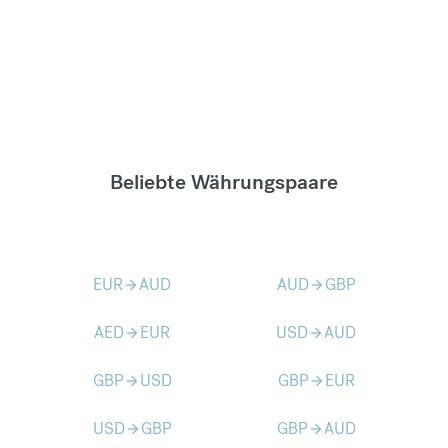
Beliebte Währungspaare
EUR
AUD
AUD
GBP
arrow_forward
arrow_forward
AED
EUR
USD
AUD
arrow_forward
arrow_forward
GBP
USD
GBP
EUR
arrow_forward
arrow_forward
USD
GBP
GBP
AUD
arrow_forward
arrow_forward