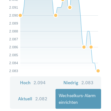
2.091
2.090
2.089
2.088
2.087
2.086
2.085
2.084
2.083
Hoch
2.094
Niedrig
2.083
Wechselkurs-Alarm
Aktuell
2.082
einrichten