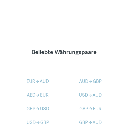
Beliebte Währungspaare
EUR
AUD
AUD
GBP
arrow_forward
arrow_forward
AED
EUR
USD
AUD
arrow_forward
arrow_forward
GBP
USD
GBP
EUR
arrow_forward
arrow_forward
USD
GBP
GBP
AUD
arrow_forward
arrow_forward