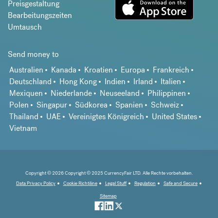
Preisgestaltung
Bearbeitungszeiten
Umtausch
Send money to
Australien
Kanada
Kroatien
Europa
Frankreich
Deutschland
Hong Kong
Indien
Irland
Italien
Mexiquen
Niederlande
Neuseeland
Philippinen
Polen
Singapur
Südkorea
Spanien
Schweiz
Thailand
UAE
Vereinigtes Königreich
United States
Vietnam
Copyright © 2026 Copyright © 2025 CurrencyFair LTD. Alle Rechte vorbehalten.
Data Privacy Policy
Cookie Richtiline
Legal Stuff
Regulation
Safe and Secure
Sitemap