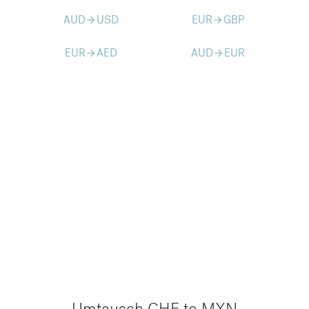
AUD
USD
EUR
GBP
arrow_forward
arrow_forward
EUR
AED
AUD
EUR
arrow_forward
arrow_forward
Umtausch CHF to MXN