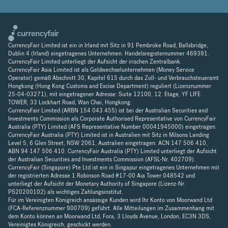
CurrencyFair Limited ist ein in Irland mit Sitz in 91 Pembroke Road, Ballsbridge,
Dublin 4 (Irland) eingetragenes Unternehmen. Handelsregisternummer 469391.
CurrencyFair Limited unterliegt der Aufsicht der irischen Zentralbank.
CurrencyFair Asia Limited ist als Geldwechselunternehmen (Money Service
Operator) gemäß Abschnitt 30, Kapitel 615 durch das Zoll- und Verbrauchsteueramt
Hongkong (Hong Kong Customs and Excise Department) reguliert (Lizenznummer
25-04-03271), mit eingetragener Adresse: Suite 12100, 12. Etage, YF LIFE
TOWER, 33 Lockhart Road, Wan Chai, Hongkong.
CurrencyFair Limited (ARBN 154 043 455) ist bei der Australian Securities and
Investments Commission als Corporate Authorised Representative von CurrencyFair
Australia (PTY) Limited (AFS Representative Number 00041945000) eingetragen.
CurrencyFair Australia (PTY) Limited ist in Australien mit Sitz in Milsons Landing
Level 5, 6 Glen Street, NSW 2061, Australien eingetragen. ACN 147 506 410,
ABN 94 147 506 410. CurrencyFair Australia (PTY) Limited unterliegt der Aufsicht
der Australian Securities and Investments Commission (AFSL-Nr. 402709).
CurrencyFair (Singapore) Pte Ltd ist ein in Singapur eingetragenes Unternehmen mit
der registrierten Adresse 1 Robinson Road #17-00 Aia Tower 048542 und
unterliegt der Aufsicht der Monetary Authority of Singapore (Lizenz-Nr.
PS20200102) als wichtiges Zahlungsinstitut.
Für im Vereinigten Königreich ansässige Kunden wird Ihr Konto von Moorwand Ltd
(FCA-Referenznummer 900709) geführt. Alle Mitteilungen im Zusammenhang mit
dem Konto können an Moorwand Ltd, Fora, 3 Lloyds Avenue, London, EC3N 3DS,
Vereinigtes Königreich, geschickt werden.