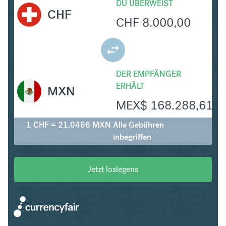
DU ÜBERWEIST
CHF
CHF
8.000,00
DER EMPFÄNGER
ERHÄLT
MXN
MEX$
168.288,61
1 CHF = 21.0466 MXN
Alle Gebühren
inbegriffen
Jetzt loslegens