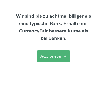
Wir sind bis zu achtmal billiger als
eine typische Bank. Erhalte mit
CurrencyFair bessere Kurse als
bei Banken.
Jetzt loslegen
arrow_forward