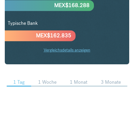
MEX$
168.288
Typische Bank
MEX$
162.835
Vergleichsdetails anzeigen
CHF in MXN Trends
1 Tag
1 Woche
1 Monat
3 Monate