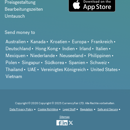
Preisgestaltung
Bearbeitungszeiten
Umtausch
Send money to
Australien
Kanada
Kroatien
Europa
Frankreich
Deutschland
Hong Kong
Indien
Irland
Italien
Mexiquen
Niederlande
Neuseeland
Philippinen
Polen
Singapur
Südkorea
Spanien
Schweiz
Thailand
UAE
Vereinigtes Königreich
United States
Vietnam
Copyright © 2026 Copyright © 2025 CurrencyFair LTD. Alle Rechte vorbehalten.
Data Privacy Policy
Cookie Richtiline
Legal Stuff
Regulation
Safe and Secure
Sitemap