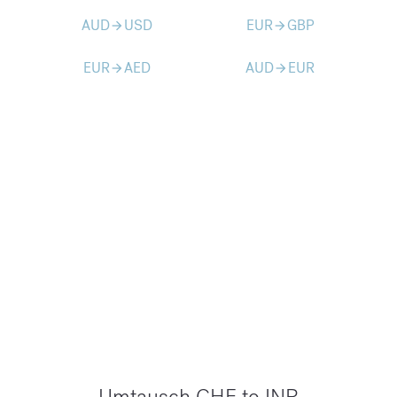
AUD
USD
EUR
GBP
arrow_forward
arrow_forward
EUR
AED
AUD
EUR
arrow_forward
arrow_forward
Umtausch CHF to INR