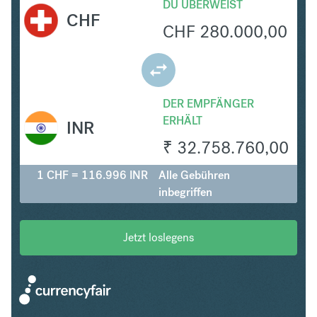
DU ÜBERWEIST
CHF
CHF
280.000,00
DER EMPFÄNGER
ERHÄLT
INR
₹
32.758.760,00
1 CHF = 116.996 INR
Alle Gebühren
inbegriffen
Jetzt loslegens