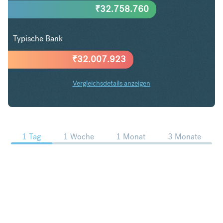
₹
32.758.760
Typische Bank
₹
32.007.923
Vergleichsdetails anzeigen
CHF in INR Trends
1 Tag
1 Woche
1 Monat
3 Monate