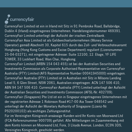
CurrencyFair Limited ist ein in Irland mit Sitz in 91 Pembroke Road, Ballsbridge,
Dublin 4 (Irland) eingetragenes Unternehmen. Handelsregisternummer 469391.
CurrencyFair Limited unterliegt der Aufsicht der irischen Zentralbank.
CurrencyFair Asia Limited ist als Geldwechselunternehmen (Money Service
Operator) gemäß Abschnitt 30, Kapitel 615 durch das Zoll- und Verbrauchsteueramt
Hongkong (Hong Kong Customs and Excise Department) reguliert (Lizenznummer
25-04-03271), mit eingetragener Adresse: Suite 12100, 12. Etage, YF LIFE
TOWER, 33 Lockhart Road, Wan Chai, Hongkong.
CurrencyFair Limited (ARBN 154 043 455) ist bei der Australian Securities and
Investments Commission als Corporate Authorised Representative von CurrencyFair
Australia (PTY) Limited (AFS Representative Number 00041945000) eingetragen.
CurrencyFair Australia (PTY) Limited ist in Australien mit Sitz in Milsons Landing
Level 5, 6 Glen Street, NSW 2061, Australien eingetragen. ACN 147 506 410,
ABN 94 147 506 410. CurrencyFair Australia (PTY) Limited unterliegt der Aufsicht
der Australian Securities and Investments Commission (AFSL-Nr. 402709).
CurrencyFair (Singapore) Pte Ltd ist ein in Singapur eingetragenes Unternehmen mit
der registrierten Adresse 1 Robinson Road #17-00 Aia Tower 048542 und
unterliegt der Aufsicht der Monetary Authority of Singapore (Lizenz-Nr.
PS20200102) als wichtiges Zahlungsinstitut.
Für im Vereinigten Königreich ansässige Kunden wird Ihr Konto von Moorwand Ltd
(FCA-Referenznummer 900709) geführt. Alle Mitteilungen im Zusammenhang mit
dem Konto können an Moorwand Ltd, Fora, 3 Lloyds Avenue, London, EC3N 3DS,
Vereinigtes Königreich, geschickt werden.