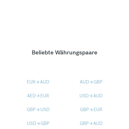
Beliebte Währungspaare
EUR
AUD
AUD
GBP
arrow_forward
arrow_forward
AED
EUR
USD
AUD
arrow_forward
arrow_forward
GBP
USD
GBP
EUR
arrow_forward
arrow_forward
USD
GBP
GBP
AUD
arrow_forward
arrow_forward