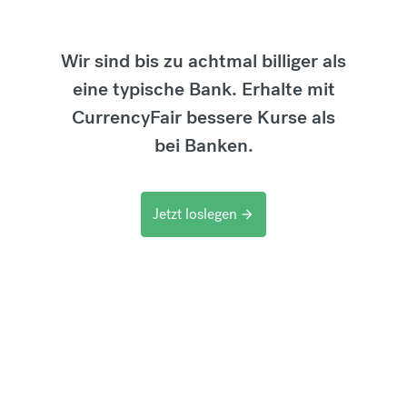
Wir sind bis zu achtmal billiger als
eine typische Bank. Erhalte mit
CurrencyFair bessere Kurse als
bei Banken.
Jetzt loslegen
arrow_forward