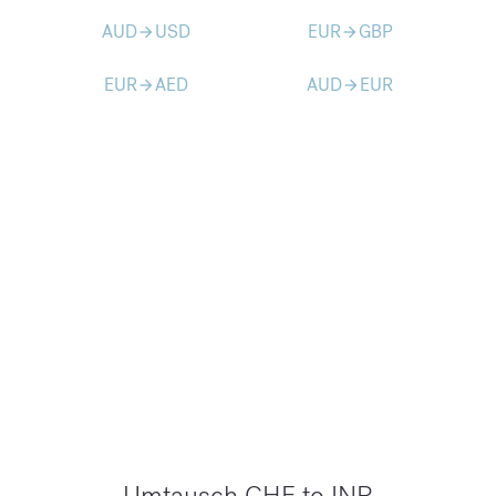
AUD
USD
EUR
GBP
arrow_forward
arrow_forward
EUR
AED
AUD
EUR
arrow_forward
arrow_forward
Umtausch CHF to INR