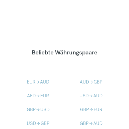
Beliebte Währungspaare
EUR
AUD
AUD
GBP
arrow_forward
arrow_forward
AED
EUR
USD
AUD
arrow_forward
arrow_forward
GBP
USD
GBP
EUR
arrow_forward
arrow_forward
USD
GBP
GBP
AUD
arrow_forward
arrow_forward