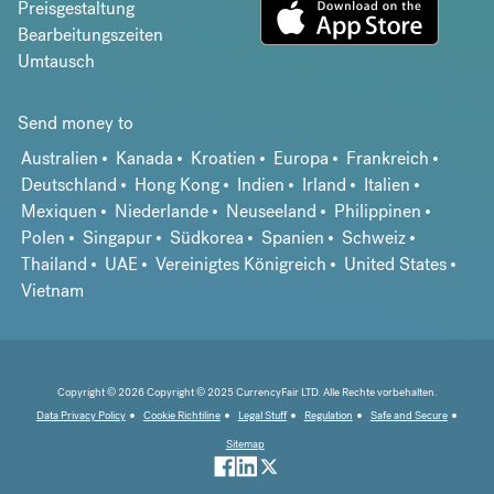
Preisgestaltung
Bearbeitungszeiten
Umtausch
Send money to
Australien
Kanada
Kroatien
Europa
Frankreich
Deutschland
Hong Kong
Indien
Irland
Italien
Mexiquen
Niederlande
Neuseeland
Philippinen
Polen
Singapur
Südkorea
Spanien
Schweiz
Thailand
UAE
Vereinigtes Königreich
United States
Vietnam
Copyright © 2026 Copyright © 2025 CurrencyFair LTD. Alle Rechte vorbehalten.
Data Privacy Policy
Cookie Richtiline
Legal Stuff
Regulation
Safe and Secure
Sitemap