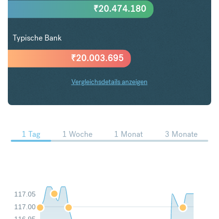
₹
20.474.180
Typische Bank
₹
20.003.695
Vergleichsdetails anzeigen
CHF in INR Trends
1 Tag
1 Woche
1 Monat
3 Monate
117.05
117.00
116.95