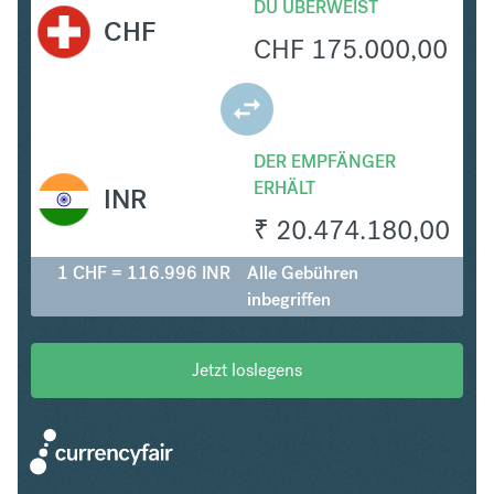
DU ÜBERWEIST
CHF
CHF
175.000,00
DER EMPFÄNGER
ERHÄLT
INR
₹
20.474.180,00
1 CHF = 116.996 INR
Alle Gebühren
inbegriffen
Jetzt loslegens