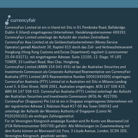
CurrencyFair Limited ist ein in Irland mit Sitz in 91 Pembroke Road, Ballsbridge,
Dublin 4 (Irland) eingetragenes Unternehmen. Handelsregisternummer 469391.
CurrencyFair Limited unterliegt der Aufsicht der irischen Zentralbank.
CurrencyFair Asia Limited ist als Geldwechselunternehmen (Money Service
Operator) gemäß Abschnitt 30, Kapitel 615 durch das Zoll- und Verbrauchsteueramt
Hongkong (Hong Kong Customs and Excise Department) reguliert (Lizenznummer
25-04-03271), mit eingetragener Adresse: Suite 12100, 12. Etage, YF LIFE
TOWER, 33 Lockhart Road, Wan Chai, Hongkong.
CurrencyFair Limited (ARBN 154 043 455) ist bei der Australian Securities and
Investments Commission als Corporate Authorised Representative von CurrencyFair
Australia (PTY) Limited (AFS Representative Number 00041945000) eingetragen.
CurrencyFair Australia (PTY) Limited ist in Australien mit Sitz in Milsons Landing
Level 5, 6 Glen Street, NSW 2061, Australien eingetragen. ACN 147 506 410,
ABN 94 147 506 410. CurrencyFair Australia (PTY) Limited unterliegt der Aufsicht
der Australian Securities and Investments Commission (AFSL-Nr. 402709).
CurrencyFair (Singapore) Pte Ltd ist ein in Singapur eingetragenes Unternehmen mit
der registrierten Adresse 1 Robinson Road #17-00 Aia Tower 048542 und
unterliegt der Aufsicht der Monetary Authority of Singapore (Lizenz-Nr.
PS20200102) als wichtiges Zahlungsinstitut.
Für im Vereinigten Königreich ansässige Kunden wird Ihr Konto von Moorwand Ltd
(FCA-Referenznummer 900709) geführt. Alle Mitteilungen im Zusammenhang mit
dem Konto können an Moorwand Ltd, Fora, 3 Lloyds Avenue, London, EC3N 3DS,
Vereinigtes Königreich, geschickt werden.