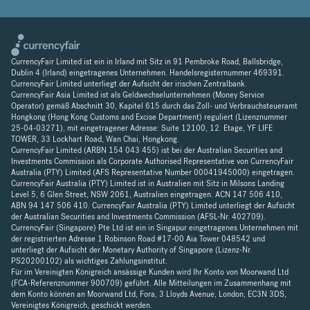
CurrencyFair Limited ist ein in Irland mit Sitz in 91 Pembroke Road, Ballsbridge,
Dublin 4 (Irland) eingetragenes Unternehmen. Handelsregisternummer 469391.
CurrencyFair Limited unterliegt der Aufsicht der irischen Zentralbank.
CurrencyFair Asia Limited ist als Geldwechselunternehmen (Money Service
Operator) gemäß Abschnitt 30, Kapitel 615 durch das Zoll- und Verbrauchsteueramt
Hongkong (Hong Kong Customs and Excise Department) reguliert (Lizenznummer
25-04-03271), mit eingetragener Adresse: Suite 12100, 12. Etage, YF LIFE
TOWER, 33 Lockhart Road, Wan Chai, Hongkong.
CurrencyFair Limited (ARBN 154 043 455) ist bei der Australian Securities and
Investments Commission als Corporate Authorised Representative von CurrencyFair
Australia (PTY) Limited (AFS Representative Number 00041945000) eingetragen.
CurrencyFair Australia (PTY) Limited ist in Australien mit Sitz in Milsons Landing
Level 5, 6 Glen Street, NSW 2061, Australien eingetragen. ACN 147 506 410,
ABN 94 147 506 410. CurrencyFair Australia (PTY) Limited unterliegt der Aufsicht
der Australian Securities and Investments Commission (AFSL-Nr. 402709).
CurrencyFair (Singapore) Pte Ltd ist ein in Singapur eingetragenes Unternehmen mit
der registrierten Adresse 1 Robinson Road #17-00 Aia Tower 048542 und
unterliegt der Aufsicht der Monetary Authority of Singapore (Lizenz-Nr.
PS20200102) als wichtiges Zahlungsinstitut.
Für im Vereinigten Königreich ansässige Kunden wird Ihr Konto von Moorwand Ltd
(FCA-Referenznummer 900709) geführt. Alle Mitteilungen im Zusammenhang mit
dem Konto können an Moorwand Ltd, Fora, 3 Lloyds Avenue, London, EC3N 3DS,
Vereinigtes Königreich, geschickt werden.