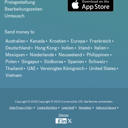
Preisgestaltung
Bearbeitungszeiten
Umtausch
Send money to
Australien
Kanada
Kroatien
Europa
Frankreich
Deutschland
Hong Kong
Indien
Irland
Italien
Mexiquen
Niederlande
Neuseeland
Philippinen
Polen
Singapur
Südkorea
Spanien
Schweiz
Thailand
UAE
Vereinigtes Königreich
United States
Vietnam
Copyright © 2026 Copyright © 2025 CurrencyFair LTD. Alle Rechte vorbehalten.
Data Privacy Policy
Cookie Richtiline
Legal Stuff
Regulation
Safe and Secure
Sitemap