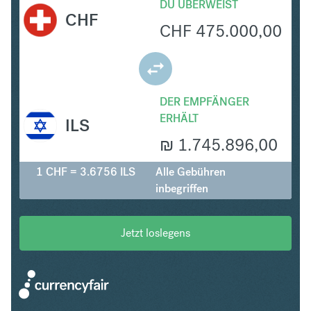
DU ÜBERWEIST
CHF
CHF
475.000,00
DER EMPFÄNGER
ERHÄLT
ILS
₪
1.745.896,00
1 CHF = 3.6756 ILS
Alle Gebühren
inbegriffen
Jetzt loslegens