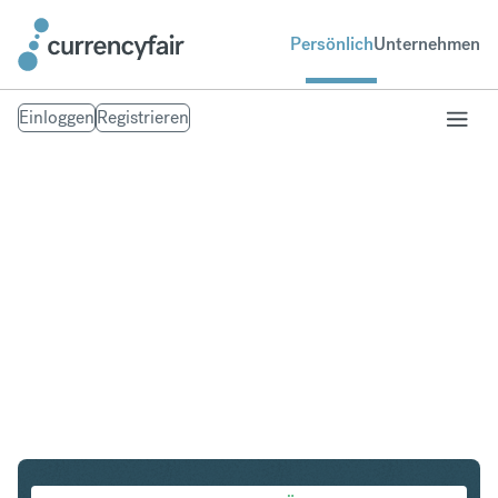
Persönlich
Unternehmen
Einloggen
Registrieren
CHF in ILS
Umtausch Schweizer Franken in Israeli New Shekel