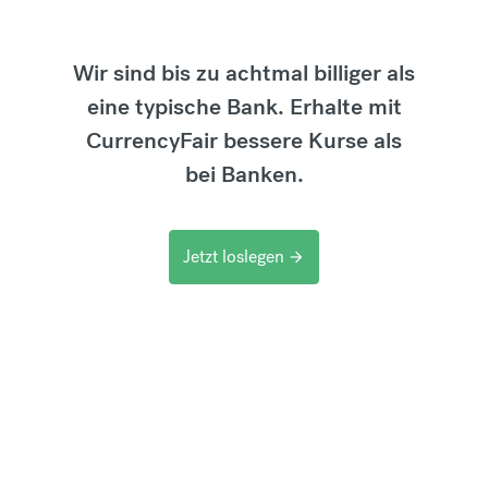
Wir sind bis zu achtmal billiger als
eine typische Bank. Erhalte mit
CurrencyFair bessere Kurse als
bei Banken.
Jetzt loslegen
arrow_forward