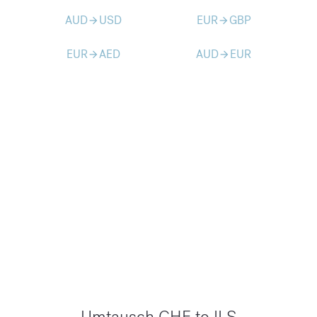
AUD
USD
EUR
GBP
arrow_forward
arrow_forward
EUR
AED
AUD
EUR
arrow_forward
arrow_forward
Umtausch CHF to ILS