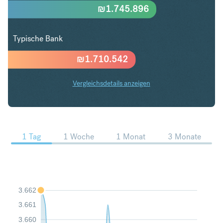
₪
1.745.896
Typische Bank
₪
1.710.542
Vergleichsdetails anzeigen
CHF in ILS Trends
1 Tag
1 Woche
1 Monat
3 Monate
3.662
3.661
3.660