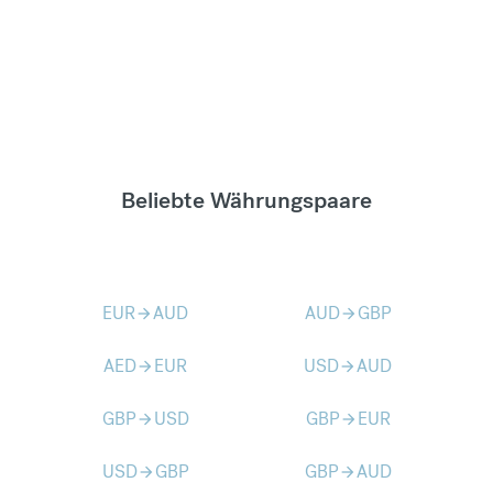
Beliebte Währungspaare
EUR
AUD
AUD
GBP
arrow_forward
arrow_forward
AED
EUR
USD
AUD
arrow_forward
arrow_forward
GBP
USD
GBP
EUR
arrow_forward
arrow_forward
USD
GBP
GBP
AUD
arrow_forward
arrow_forward