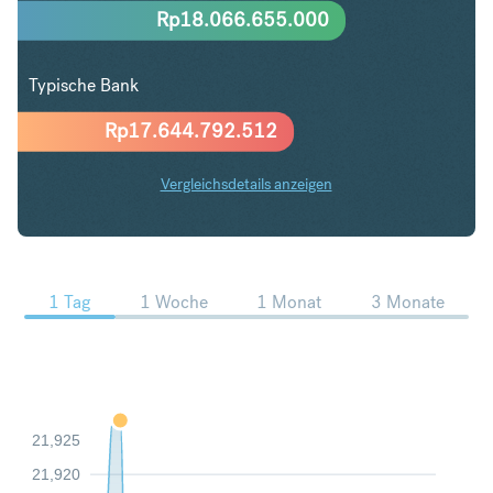
Rp
18.066.655.000
Typische Bank
Rp
17.644.792.512
Vergleichsdetails anzeigen
CHF in IDR Trends
1 Tag
1 Woche
1 Monat
3 Monate
21,925
21,920