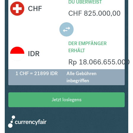
DU ÜBERWEIST
CHF
CHF
825.000,00
DER EMPFÄNGER
ERHÄLT
IDR
Rp
18.066.655.000
1 CHF = 21899 IDR
Alle Gebühren
inbegriffen
Jetzt loslegens