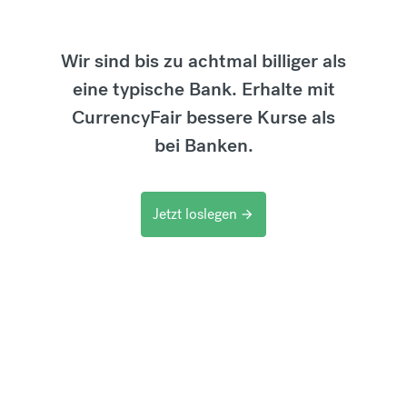
Wir sind bis zu achtmal billiger als
eine typische Bank. Erhalte mit
CurrencyFair bessere Kurse als
bei Banken.
Jetzt loslegen
arrow_forward