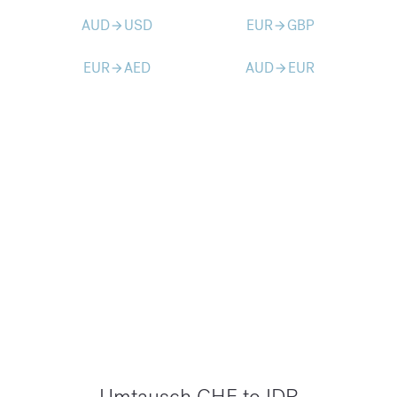
AUD
USD
EUR
GBP
arrow_forward
arrow_forward
EUR
AED
AUD
EUR
arrow_forward
arrow_forward
Umtausch CHF to IDR