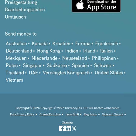
Preisgestaltung
Bearbeitungszeiten
Umtausch
Send money to
Australien
Kanada
Kroatien
Europa
Frankreich
Deutschland
Hong Kong
Indien
Irland
Italien
Mexiquen
Niederlande
Neuseeland
Philippinen
Polen
Singapur
Südkorea
Spanien
Schweiz
Thailand
UAE
Vereinigtes Königreich
United States
Vietnam
Copyright © 2026 Copyright © 2025 CurrencyFair LTD. Alle Rechte vorbehalten.
Data Privacy Policy
Cookie Richtiline
Legal Stuff
Regulation
Safe and Secure
Sitemap