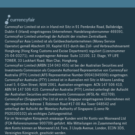
CurrencyFair Limited ist ein in Irland mit Sitz in 91 Pembroke Road, Ballsbridge,
Dublin 4 (Irland) eingetragenes Unternehmen. Handelsregisternummer 469391.
CurrencyFair Limited unterliegt der Aufsicht der irischen Zentralbank.
CurrencyFair Asia Limited ist als Geldwechselunternehmen (Money Service
Operator) gemäß Abschnitt 30, Kapitel 615 durch das Zoll- und Verbrauchsteueramt
Hongkong (Hong Kong Customs and Excise Department) reguliert (Lizenznummer
25-04-03271), mit eingetragener Adresse: Suite 12100, 12. Etage, YF LIFE
TOWER, 33 Lockhart Road, Wan Chai, Hongkong.
CurrencyFair Limited (ARBN 154 043 455) ist bei der Australian Securities and
Investments Commission als Corporate Authorised Representative von CurrencyFair
Australia (PTY) Limited (AFS Representative Number 00041945000) eingetragen.
CurrencyFair Australia (PTY) Limited ist in Australien mit Sitz in Milsons Landing
Level 5, 6 Glen Street, NSW 2061, Australien eingetragen. ACN 147 506 410,
ABN 94 147 506 410. CurrencyFair Australia (PTY) Limited unterliegt der Aufsicht
der Australian Securities and Investments Commission (AFSL-Nr. 402709).
CurrencyFair (Singapore) Pte Ltd ist ein in Singapur eingetragenes Unternehmen mit
der registrierten Adresse 1 Robinson Road #17-00 Aia Tower 048542 und
unterliegt der Aufsicht der Monetary Authority of Singapore (Lizenz-Nr.
PS20200102) als wichtiges Zahlungsinstitut.
Für im Vereinigten Königreich ansässige Kunden wird Ihr Konto von Moorwand Ltd
(FCA-Referenznummer 900709) geführt. Alle Mitteilungen im Zusammenhang mit
dem Konto können an Moorwand Ltd, Fora, 3 Lloyds Avenue, London, EC3N 3DS,
Vereinigtes Königreich, geschickt werden.