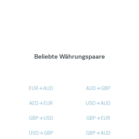
Beliebte Währungspaare
EUR
AUD
AUD
GBP
arrow_forward
arrow_forward
AED
EUR
USD
AUD
arrow_forward
arrow_forward
GBP
USD
GBP
EUR
arrow_forward
arrow_forward
USD
GBP
GBP
AUD
arrow_forward
arrow_forward