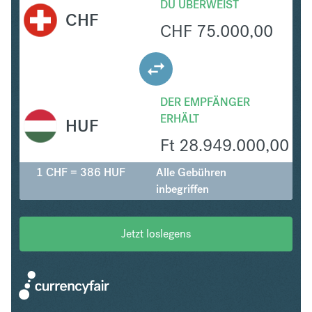
DU ÜBERWEIST
CHF
CHF
75.000,00
DER EMPFÄNGER
ERHÄLT
HUF
Ft
28.949.000,00
1 CHF = 386 HUF
Alle Gebühren
inbegriffen
Jetzt loslegens