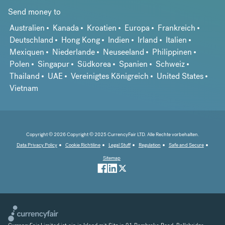
Send money to
Australien
Kanada
Kroatien
Europa
Frankreich
Deutschland
Hong Kong
Indien
Irland
Italien
Mexiquen
Niederlande
Neuseeland
Philippinen
Polen
Singapur
Südkorea
Spanien
Schweiz
Thailand
UAE
Vereinigtes Königreich
United States
Vietnam
Copyright © 2026 Copyright © 2025 CurrencyFair LTD. Alle Rechte vorbehalten.
Data Privacy Policy
Cookie Richtiline
Legal Stuff
Regulation
Safe and Secure
Sitemap