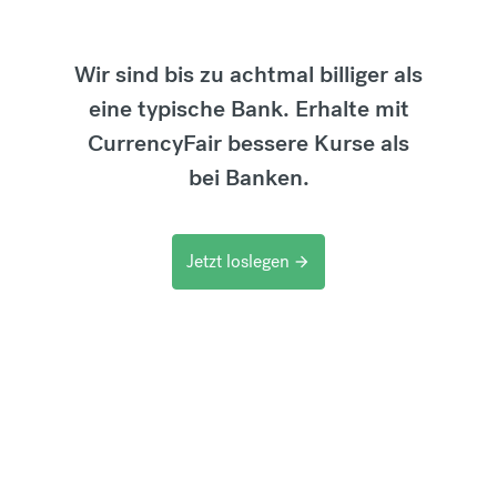
Wir sind bis zu achtmal billiger als
eine typische Bank. Erhalte mit
CurrencyFair bessere Kurse als
bei Banken.
Jetzt loslegen
arrow_forward