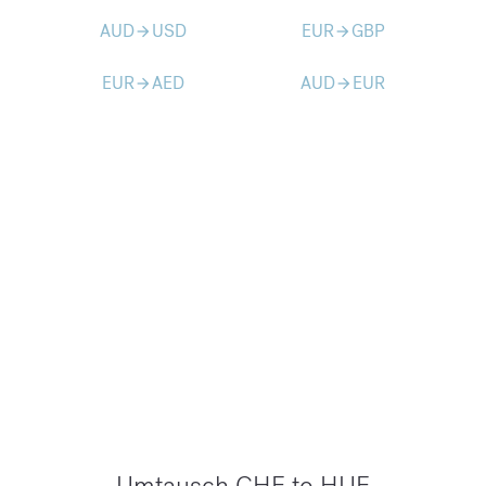
AUD
USD
EUR
GBP
arrow_forward
arrow_forward
EUR
AED
AUD
EUR
arrow_forward
arrow_forward
Umtausch CHF to HUF