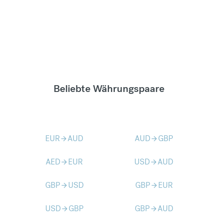
Beliebte Währungspaare
EUR
AUD
AUD
GBP
arrow_forward
arrow_forward
AED
EUR
USD
AUD
arrow_forward
arrow_forward
GBP
USD
GBP
EUR
arrow_forward
arrow_forward
USD
GBP
GBP
AUD
arrow_forward
arrow_forward