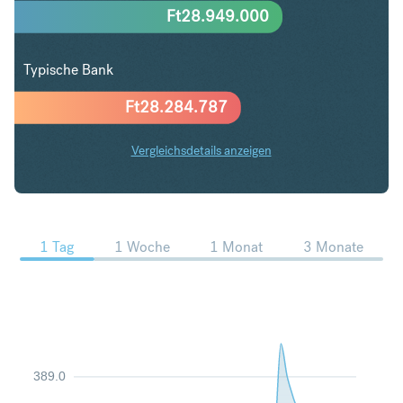
Ft
28.949.000
Typische Bank
Ft
28.284.787
Vergleichsdetails anzeigen
CHF in HUF Trends
1 Tag
1 Woche
1 Monat
3 Monate
389.0