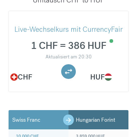
Live-Wechselkurs mit CurrencyFair
1 CHF = 386 HUF
Aktualisiert am
20:30
CHF
HUF
Swiss Franc
Hungarian Forint
10.000
CHF
3.859.000
HUF