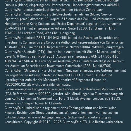
CurrencyFair Limited ist ein in Irland mit Sitz in 91 Pembroke Road, Ballsbridge,
Dublin 4 (Irland) eingetragenes Unternehmen. Handelsregisternummer 469391.
CurrencyFair Limited unterliegt der Aufsicht der irischen Zentralbank.
CurrencyFair Asia Limited ist als Geldwechselunternehmen (Money Service
Operator) gemäß Abschnitt 30, Kapitel 615 durch das Zoll- und Verbrauchsteueramt
Hongkong (Hong Kong Customs and Excise Department) reguliert (Lizenznummer
25-04-03271), mit eingetragener Adresse: Suite 12100, 12. Etage, YF LIFE
TOWER, 33 Lockhart Road, Wan Chai, Hongkong.
CurrencyFair Limited (ARBN 154 043 455) ist bei der Australian Securities and
Investments Commission als Corporate Authorised Representative von CurrencyFair
Australia (PTY) Limited (AFS Representative Number 00041945000) eingetragen.
CurrencyFair Australia (PTY) Limited ist in Australien mit Sitz in Milsons Landing
Level 5, 6 Glen Street, NSW 2061, Australien eingetragen. ACN 147 506 410,
ABN 94 147 506 410. CurrencyFair Australia (PTY) Limited unterliegt der Aufsicht
der Australian Securities and Investments Commission (AFSL-Nr. 402709).
CurrencyFair (Singapore) Pte Ltd ist ein in Singapur eingetragenes Unternehmen mit
der registrierten Adresse 1 Robinson Road #17-00 Aia Tower 048542 und
unterliegt der Aufsicht der Monetary Authority of Singapore (Lizenz-Nr.
PS20200102) als wichtiges Zahlungsinstitut.
Für im Vereinigten Königreich ansässige Kunden wird Ihr Konto von Moorwand Ltd
(FCA-Referenznummer 900709) geführt. Alle Mitteilungen im Zusammenhang mit
dem Konto können an Moorwand Ltd, Fora, 3 Lloyds Avenue, London, EC3N 3DS,
Vereinigtes Königreich, geschickt werden.
CurrencyFair Limited ist ein reglementiertes Zahlungsinstitut und bietet keine
Finanz-, Rechts- oder Steuerberatung an. Wir empfehlen Ihnen, vor finanziellen
Entscheidungen eine unabhängige Finanz-, Rechts- und Steuerberatung zu
konsultieren. Copyright © 2010 - 2025 CurrencyFair LTD. Alle Rechte vorbehalten.