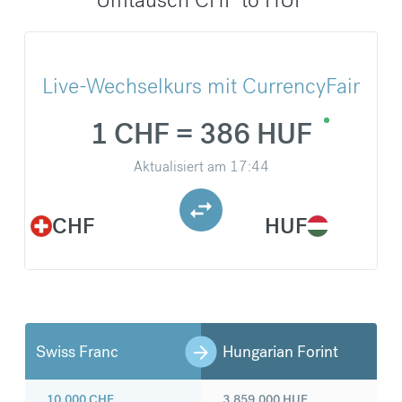
Live-Wechselkurs mit CurrencyFair
1 CHF = 386 HUF
Aktualisiert am
17:44
CHF
HUF
Swiss Franc
Hungarian Forint
10.000
CHF
3.859.000
HUF