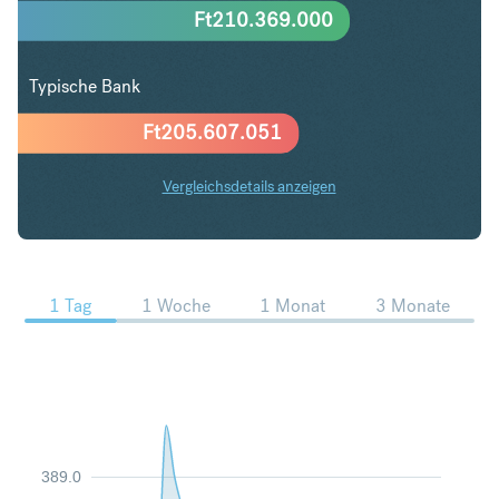
Ft
210.369.000
Typische Bank
Ft
205.607.051
Vergleichsdetails anzeigen
CHF in HUF Trends
1 Tag
1 Woche
1 Monat
3 Monate
389.0