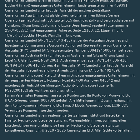
CurrencyFair Limited ist ein in Irland mit Sitz in 91 Pembroke Road, Ballsbridge,
Dublin 4 (Irland) eingetragenes Unternehmen. Handelsregisternummer 469391.
CurrencyFair Limited unterliegt der Aufsicht der irischen Zentralbank.
CurrencyFair Asia Limited ist als Geldwechselunternehmen (Money Service
Operator) gemäß Abschnitt 30, Kapitel 615 durch das Zoll- und Verbrauchsteueramt
Hongkong (Hong Kong Customs and Excise Department) reguliert (Lizenznummer
25-04-03271), mit eingetragener Adresse: Suite 12100, 12. Etage, YF LIFE
TOWER, 33 Lockhart Road, Wan Chai, Hongkong.
CurrencyFair Limited (ARBN 154 043 455) ist bei der Australian Securities and
Investments Commission als Corporate Authorised Representative von CurrencyFair
Australia (PTY) Limited (AFS Representative Number 00041945000) eingetragen.
CurrencyFair Australia (PTY) Limited ist in Australien mit Sitz in Milsons Landing
Level 5, 6 Glen Street, NSW 2061, Australien eingetragen. ACN 147 506 410,
ABN 94 147 506 410. CurrencyFair Australia (PTY) Limited unterliegt der Aufsicht
der Australian Securities and Investments Commission (AFSL-Nr. 402709).
CurrencyFair (Singapore) Pte Ltd ist ein in Singapur eingetragenes Unternehmen mit
der registrierten Adresse 1 Robinson Road #17-00 Aia Tower 048542 und
unterliegt der Aufsicht der Monetary Authority of Singapore (Lizenz-Nr.
PS20200102) als wichtiges Zahlungsinstitut.
Für im Vereinigten Königreich ansässige Kunden wird Ihr Konto von Moorwand Ltd
(FCA-Referenznummer 900709) geführt. Alle Mitteilungen im Zusammenhang mit
dem Konto können an Moorwand Ltd, Fora, 3 Lloyds Avenue, London, EC3N 3DS,
Vereinigtes Königreich, geschickt werden.
CurrencyFair Limited ist ein reglementiertes Zahlungsinstitut und bietet keine
Finanz-, Rechts- oder Steuerberatung an. Wir empfehlen Ihnen, vor finanziellen
Entscheidungen eine unabhängige Finanz-, Rechts- und Steuerberatung zu
konsultieren. Copyright © 2010 - 2025 CurrencyFair LTD. Alle Rechte vorbehalten.