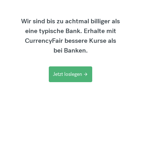
Wir sind bis zu achtmal billiger als
eine typische Bank. Erhalte mit
CurrencyFair bessere Kurse als
bei Banken.
Jetzt loslegen
arrow_forward