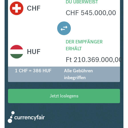
DU ÜBERWEIST
CHF
CHF
545.000,00
DER EMPFÄNGER
ERHÄLT
HUF
Ft
210.369.000,00
1 CHF = 386 HUF
Alle Gebühren
inbegriffen
Jetzt loslegens