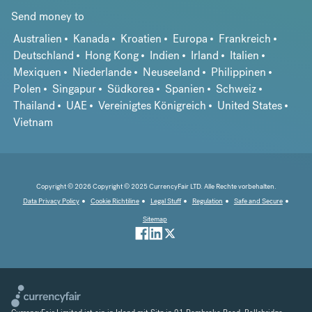
Send money to
Australien
Kanada
Kroatien
Europa
Frankreich
Deutschland
Hong Kong
Indien
Irland
Italien
Mexiquen
Niederlande
Neuseeland
Philippinen
Polen
Singapur
Südkorea
Spanien
Schweiz
Thailand
UAE
Vereinigtes Königreich
United States
Vietnam
Copyright © 2026 Copyright © 2025 CurrencyFair LTD. Alle Rechte vorbehalten.
Data Privacy Policy
Cookie Richtiline
Legal Stuff
Regulation
Safe and Secure
Sitemap