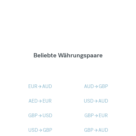
Beliebte Währungspaare
EUR
AUD
AUD
GBP
arrow_forward
arrow_forward
AED
EUR
USD
AUD
arrow_forward
arrow_forward
GBP
USD
GBP
EUR
arrow_forward
arrow_forward
USD
GBP
GBP
AUD
arrow_forward
arrow_forward