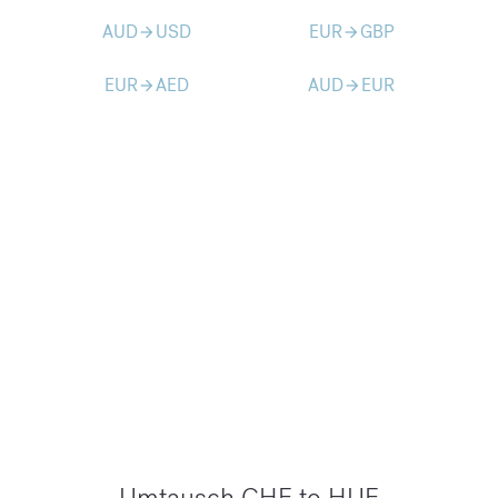
AUD
USD
EUR
GBP
arrow_forward
arrow_forward
EUR
AED
AUD
EUR
arrow_forward
arrow_forward
Umtausch CHF to HUF